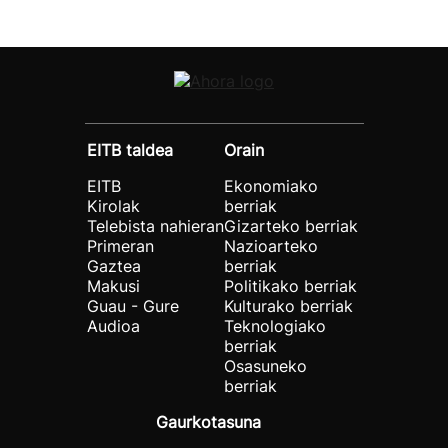
EITB taldea
Orain
EITB
Ekonomiako
Kirolak
berriak
Telebista nahieran
Gizarteko berriak
Primeran
Nazioarteko
Gaztea
berriak
Makusi
Politikako berriak
Guau - Gure
Kulturako berriak
Audioa
Teknologiako
berriak
Osasuneko
berriak
Gaurkotasuna