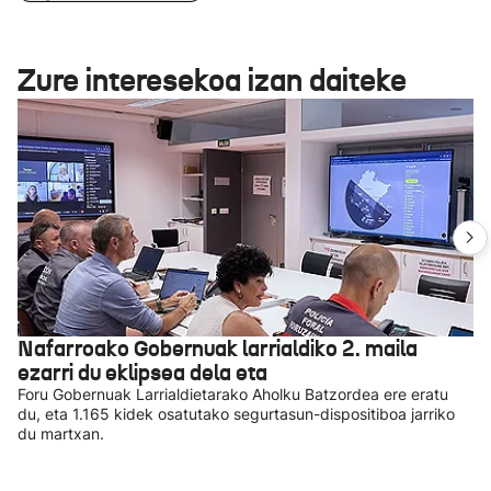
Zure interesekoa izan daiteke
Nafarroako Gobernuak larrialdiko 2. maila
ezarri du eklipsea dela eta
Foru Gobernuak Larrialdietarako Aholku Batzordea ere eratu
du, eta 1.165 kidek osatutako segurtasun-dispositiboa jarriko
du martxan.