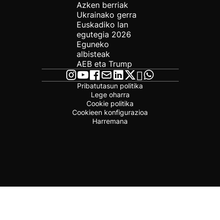
Azken berriak
Ukrainako gerra
Euskadiko lan
egutegia 2026
Eguneko
albisteak
AEB eta Trump
Pribatutasun politika
Lege oharra
Cookie politika
Cookieen konfigurazioa
Harremana