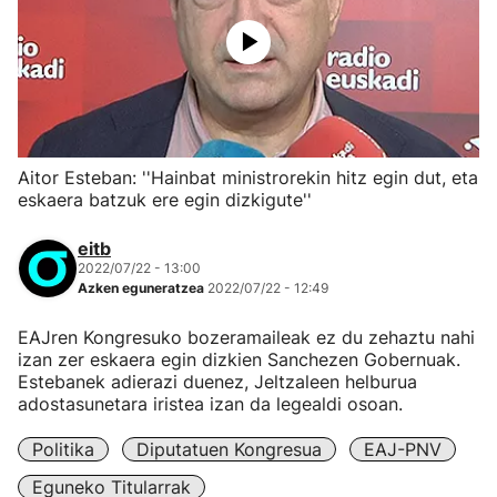
Aitor Esteban: ''Hainbat ministrorekin hitz egin dut, eta
eskaera batzuk ere egin dizkigute''
eitb
2022/07/22 - 13:00
Azken eguneratzea
2022/07/22 - 12:49
EAJren Kongresuko bozeramaileak ez du zehaztu nahi
izan zer eskaera egin dizkien Sanchezen Gobernuak.
Estebanek adierazi duenez, Jeltzaleen helburua
adostasunetara iristea izan da legealdi osoan.
Politika
Diputatuen Kongresua
EAJ-PNV
Eguneko Titularrak