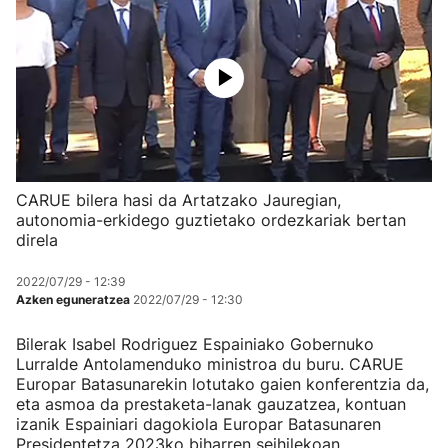
CARUE bilera hasi da Artatzako Jauregian,
autonomia-erkidego guztietako ordezkariak bertan
direla
2022/07/29 - 12:39
Azken eguneratzea
2022/07/29 - 12:30
Bilerak Isabel Rodriguez Espainiako Gobernuko
Lurralde Antolamenduko ministroa du buru. CARUE
Europar Batasunarekin lotutako gaien konferentzia da,
eta asmoa da prestaketa-lanak gauzatzea, kontuan
izanik Espainiari dagokiola Europar Batasunaren
Presidentetza 2023ko biharren seihilekoan.