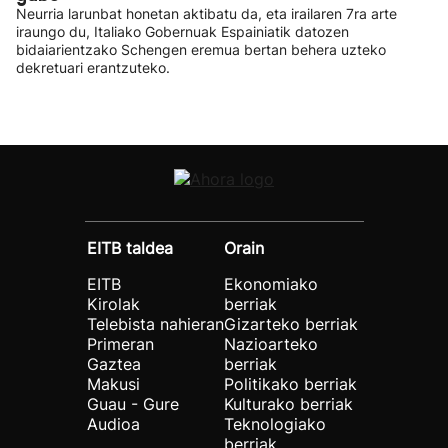
Neurria larunbat honetan aktibatu da, eta irailaren 7ra arte
iraungo du, Italiako Gobernuak Espainiatik datozen
bidaiarientzako Schengen eremua bertan behera uzteko
dekretuari erantzuteko.
EITB taldea
Orain
EITB
Ekonomiako
Kirolak
berriak
Telebista nahieran
Gizarteko berriak
Primeran
Nazioarteko
Gaztea
berriak
Makusi
Politikako berriak
Guau - Gure
Kulturako berriak
Audioa
Teknologiako
berriak