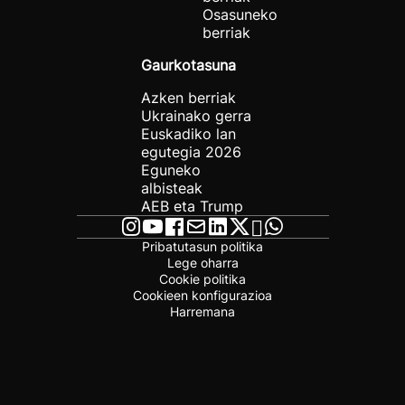
Osasuneko
berriak
Gaurkotasuna
Azken berriak
Ukrainako gerra
Euskadiko lan
egutegia 2026
Eguneko
albisteak
AEB eta Trump
Pribatutasun politika
Lege oharra
Cookie politika
Cookieen konfigurazioa
Harremana