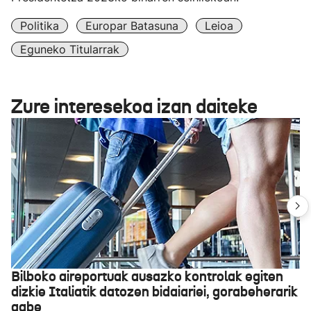
Politika
Europar Batasuna
Leioa
Eguneko Titularrak
Zure interesekoa izan daiteke
Bilboko aireportuak ausazko kontrolak egiten
dizkie Italiatik datozen bidaiariei, gorabeherarik
gabe