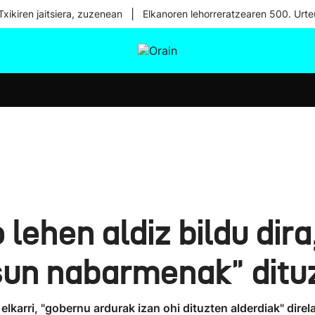
|
xikiren jaitsiera, zuzenean
Elkanoren lehorreratzearen 500. Urte
tura
Ikusmiran
Egural
Osasuna
Teknologia
 lehen aldiz bildu dira
un nabarmenak" ditu
elkarri, "gobernu ardurak izan ohi dituzten alderdiak" direl