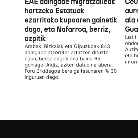
EAE adingabe migratzaileak
Ceu
hartzeko Estatuak
aurr
ezarritako kupoaren gainetik
ala 
dago, eta Nafarroa, berriz,
Guar
azpitik
Iusti
ondor
Arabak, Bizkaiak eta Gipuzkoak 843
Auzit
adingabe atzerritar artatzen dituzte
eta h
egun, berez dagokiona baino 65
infor
gehiago. Aldiz, azken datuen arabera,
Foru Erkidegoa bere gaitasunaren % 30
inguruan dago.