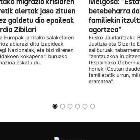
tako migrazio krisiaren
Melgosa: "Esta
etik alertak jaso zituen
betebeharra da
ez galdetu dio epaileak
familiekin itzul
dia Zibilari
agortzea"
tia Europak jarritako salaketaren
Eusko Jaurlaritzako B
ioz abiarazi ditu izapideak
Justizia eta Gizarte
egi Nazionalak, eta bizi direnen
sailburuak nabarmend
ildakoen kokapenari buruzko
"zentzuzkoa iruditze
mazioa eskatu du.
(Espainiako Gobernu
horiek (Ceutan daude
familietatik urrun, mi
eramatea".