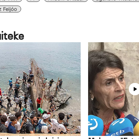
 Feijóo
aiteke