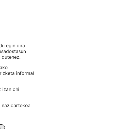
u egin dira
desadostasun
i dutenez.
tako
rizketa informal
k izan ohi
a nazioartekoa
k