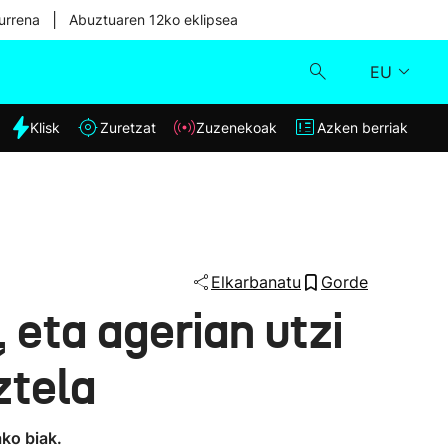
|
urrena
Abuztuaren 12ko eklipsea
EU
dia
Klisk
Zuretzat
Zuzenekoak
Azken berriak
Klisk
Zuzenekoak
Zuretzat
Elkarbanatu
Gorde
, eta agerian utzi
Azken berriak
ztela
ako biak.