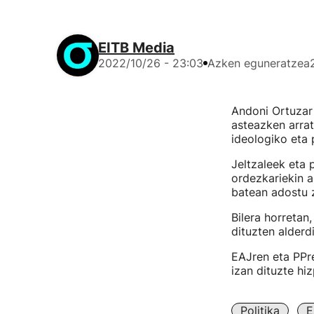
EITB Media
2022/10/26 - 23:03
Azken eguneratzea
Andoni Ortuzar 
asteazken arrat
ideologiko eta 
Jeltzaleek eta 
ordezkariekin a
batean adostu 
Bilera horretan,
dituzten alderdi
EAJren eta PPr
izan dituzte hiz
Politika
E