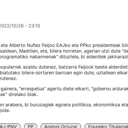
2022/10/26 - 23:15
eta Alberto Nuñez Feijoo EAJko eta PPko presidenteak bild
saldean, Madrilen, eta, bilera horretan, agerian utzi dute "
programatiko nabarmenak" dituztela, bi alderdiek jakinaraz
popularrek azaldu dutenez, batzarra Feijook beste alderdie
biatutako bilera-sortaren barruan egin dute, uztailean elkar
zutenez.
 gainera, "errespetua" agertu diete elkarri, "gobernu ardura
ak" direlako biak.
en arabera, bi buruzagiek egoera politikoa, ekonomikoa et
pide.
AJ-PNV
PP
Andoni Ortuzar
Eguneko Titularra