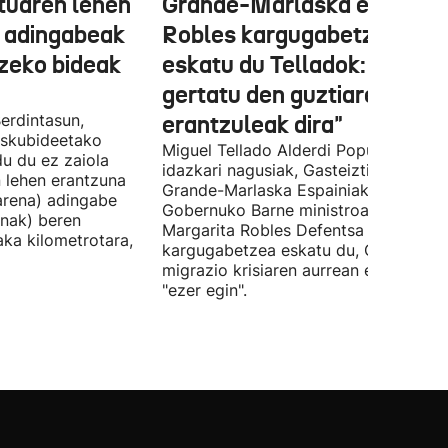
tuaren lehen
Grande-Marlaska eta
 adingabeak
Robles kargugabetzea
tzeko bideak
eskatu du Telladok: "Ceuta
gertatu den guztiaren
erdintasun,
erantzuleak dira"
 Eskubideetako
Miguel Tellado Alderdi Popularraren
u du ez zaiola
idazkari nagusiak, Gasteiztik, Fernan
n lehen erantzuna
Grande-Marlaska Espainiako
arena) adingabe
Gobernuko Barne ministroa eta
nak) beren
Margarita Robles Defentsa ministroa
laka kilometrotara,
kargugabetzea eskatu du, Ceutako
migrazio krisiaren aurrean ez dutelak
"ezer egin".