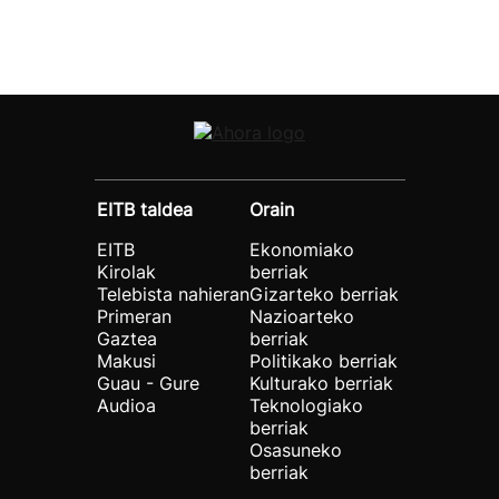
EITB taldea
Orain
EITB
Ekonomiako
Kirolak
berriak
Telebista nahieran
Gizarteko berriak
Primeran
Nazioarteko
Gaztea
berriak
Makusi
Politikako berriak
Guau - Gure
Kulturako berriak
Audioa
Teknologiako
berriak
Osasuneko
berriak