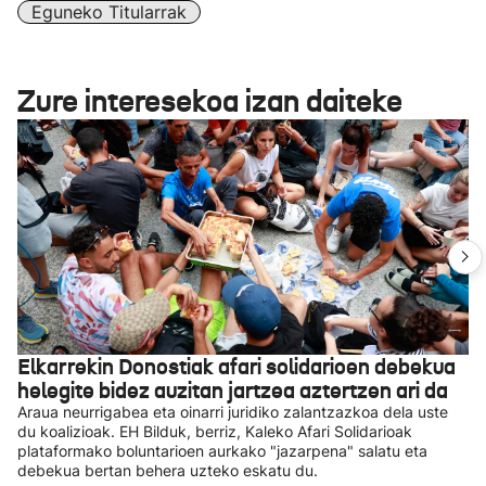
Eguneko Titularrak
Zure interesekoa izan daiteke
Elkarrekin Donostiak afari solidarioen debekua
helegite bidez auzitan jartzea aztertzen ari da
Araua neurrigabea eta oinarri juridiko zalantzazkoa dela uste
du koalizioak. EH Bilduk, berriz, Kaleko Afari Solidarioak
plataformako boluntarioen aurkako "jazarpena" salatu eta
debekua bertan behera uzteko eskatu du.