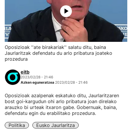
Oposizioak ''ate birakariak'' salatu ditu, baina
Jaurlaritzak defendatu du arlo pribatura joateko
prozedura
eitb
2023/02/28 - 21:46
Azken eguneratzea
2023/02/28 - 21:46
Oposizioak azalpenak eskatuko ditu, Jaurlaritzaren
bost goi-kargudun ohi arlo pribatura joan direlako
arauzko bi urteak itxaron gabe. Gobernuak, baina,
defendatu egin du erabilitako prozedura.
Politika
Eusko Jaurlaritza