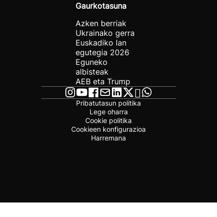
Gaurkotasuna
Azken berriak
Ukrainako gerra
Euskadiko lan
egutegia 2026
Eguneko
albisteak
AEB eta Trump
Pribatutasun politika
Lege oharra
Cookie politika
Cookieen konfigurazioa
Harremana