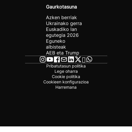
Gaurkotasuna
Azken berriak
Ukrainako gerra
Euskadiko lan
egutegia 2026
Eguneko
albisteak
AEB eta Trump
Pribatutasun politika
Lege oharra
Cookie politika
Cookieen konfigurazioa
Harremana