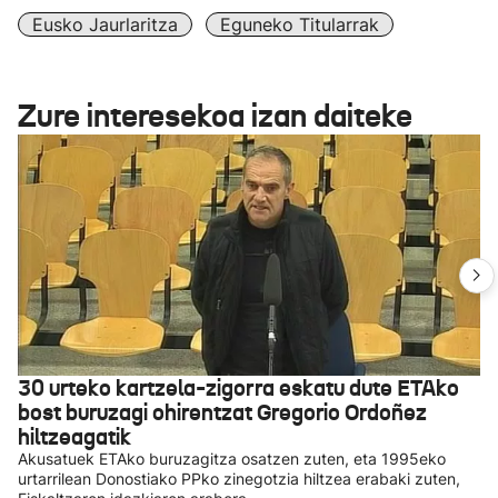
Eusko Jaurlaritza
Eguneko Titularrak
Zure interesekoa izan daiteke
30 urteko kartzela-zigorra eskatu dute ETAko
bost buruzagi ohirentzat Gregorio Ordoñez
hiltzeagatik
Akusatuek ETAko buruzagitza osatzen zuten, eta 1995eko
urtarrilean Donostiako PPko zinegotzia hiltzea erabaki zuten,