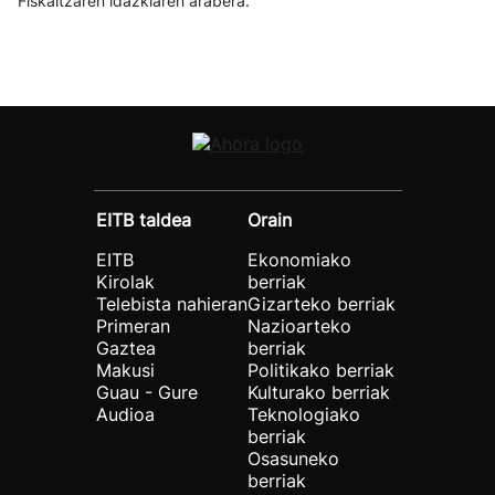
Fiskaltzaren idazkiaren arabera.
EITB taldea
Orain
EITB
Ekonomiako
Kirolak
berriak
Telebista nahieran
Gizarteko berriak
Primeran
Nazioarteko
Gaztea
berriak
Makusi
Politikako berriak
Guau - Gure
Kulturako berriak
Audioa
Teknologiako
berriak
Osasuneko
berriak