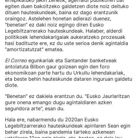
errepikatuko jakin zenetik, agerraldi publikoren bat
egiten duen bakoitzeko galdetzen diote noiz deituko
dituen hauteskundeak, baina ez dago erantzunik
oraingoz. Astelehen honetan adierazi duenez,
"benetan" ez daki noiz egingo diren Eusko
Legebiltzarrerako hauteskundeak. Halaber, alderdi
politikoek lehendakarigaiak aukeratzeko prozesuak
hasi badituzte ere, ez du uste serioa denik agintaldia
"amortizatutzat" ematea.
El Correo
egunkariak eta Santander banketxeak
antolatuta Bilbon gaur goizean egin den foro
ekonomikoan parte hartu du Urkullu lehendakariak,
eta beste behin hauteskunde dataren inguruan galdetu
diote.
"Benetan" ez dakiela erantzun du. "Eusko Jaurlaritzan
gure onena emango dugu agintaldiaren azken
segundora arte", esan du.
Hala ere, nabarmendu du 2020an Eusko
Legebiltzarrerako hauteskundeak apirilaren 5ean egin
behar zirela, baina pandemia tarteko azkenean