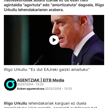
hauteskundeak abiatu izanak ez du esan nahi
agintaldia "agortuta" edo "amortizatuta" dagoela, Iñigo
Urkullu lehendakariaren arabera.
Iñigo Urkullu: ''Ez dut EAJreki gaizki amaituko''
AGENTZIAK | EITB Media
2023/12/04 - 13:23
Azken eguneratzea
2023/12/04 - 13:23
Iñigo Urkullu
lehendakariak karguan ez duela