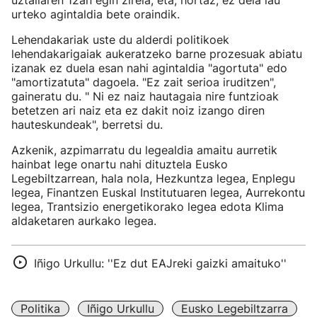
uztailaren 12an egin zirela, eta, hortaz, ez dela lau
urteko agintaldia bete oraindik.
Lehendakariak uste du alderdi politikoek
lehendakarigaiak aukeratzeko barne prozesuak abiatu
izanak ez duela esan nahi agintaldia "agortuta" edo
"amortizatuta" dagoela. "Ez zait serioa iruditzen",
gaineratu du. " Ni ez naiz hautagaia nire funtzioak
betetzen ari naiz eta ez dakit noiz izango diren
hauteskundeak", berretsi du.
Azkenik, azpimarratu du legealdia amaitu aurretik
hainbat lege onartu nahi dituztela Eusko
Legebiltzarrean, hala nola, Hezkuntza legea, Enplegu
legea, Finantzen Euskal Institutuaren legea, Aurrekontu
legea, Trantsizio energetikorako legea edota Klima
aldaketaren aurkako legea.
Iñigo Urkullu: ''Ez dut EAJreki gaizki amaituko''
Politika
Iñigo Urkullu
Eusko Legebiltzarra