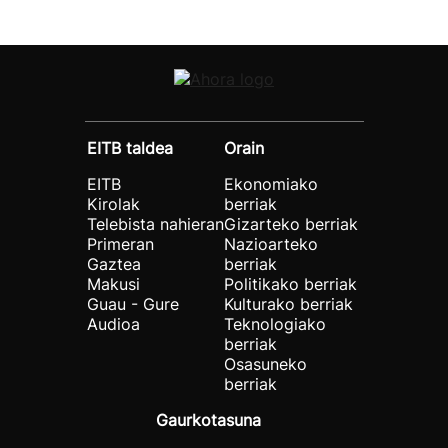
EITB taldea
Orain
EITB
Ekonomiako
Kirolak
berriak
Telebista nahieran
Gizarteko berriak
Primeran
Nazioarteko
Gaztea
berriak
Makusi
Politikako berriak
Guau - Gure
Kulturako berriak
Audioa
Teknologiako
berriak
Osasuneko
berriak
Gaurkotasuna