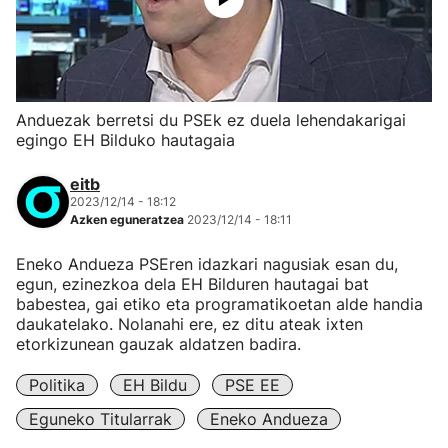
Anduezak berretsi du PSEk ez duela lehendakarigai
egingo EH Bilduko hautagaia
eitb
2023/12/14 - 18:12
Azken eguneratzea
2023/12/14 - 18:11
Eneko Andueza PSEren idazkari nagusiak esan du,
egun, ezinezkoa dela EH Bilduren hautagai bat
babestea, gai etiko eta programatikoetan alde handia
daukatelako. Nolanahi ere, ez ditu ateak ixten
etorkizunean gauzak aldatzen badira.
Politika
EH Bildu
PSE EE
Eguneko Titularrak
Eneko Andueza