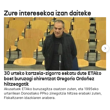
Zure interesekoa izan daiteke
30 urteko kartzela-zigorra eskatu dute ETAko
bost buruzagi ohirentzat Gregorio Ordoñez
hiltzeagatik
Akusatuek ETAko buruzagitza osatzen zuten, eta 1995eko
urtarrilean Donostiako PPko zinegotzia hiltzea erabaki zuten,
Fiskaltzaren idazkiaren arabera.