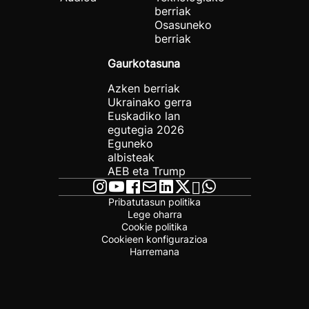
berriak
Osasuneko
berriak
Gaurkotasuna
Azken berriak
Ukrainako gerra
Euskadiko lan
egutegia 2026
Eguneko
albisteak
AEB eta Trump
Pribatutasun politika
Lege oharra
Cookie politika
Cookieen konfigurazioa
Harremana