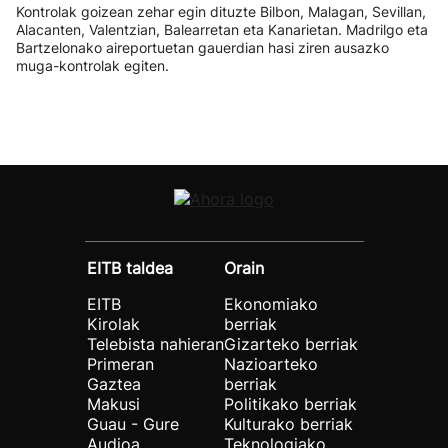
Kontrolak goizean zehar egin dituzte Bilbon, Malagan, Sevillan,
Alacanten, Valentzian, Balearretan eta Kanarietan. Madrilgo eta
Bartzelonako aireportuetan gauerdian hasi ziren ausazko
muga-kontrolak egiten.
EITB taldea
Orain
EITB
Ekonomiako
Kirolak
berriak
Telebista nahieran
Gizarteko berriak
Primeran
Nazioarteko
Gaztea
berriak
Makusi
Politikako berriak
Guau - Gure
Kulturako berriak
Audioa
Teknologiako