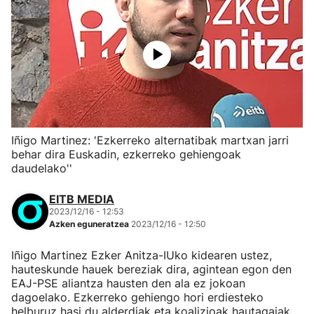
Iñigo Martinez: 'Ezkerreko alternatibak martxan jarri
behar dira Euskadin, ezkerreko gehiengoak
daudelako''
EITB MEDIA
2023/12/16 - 12:53
Azken eguneratzea
2023/12/16 - 12:50
Iñigo Martinez Ezker Anitza-IUko kidearen ustez,
hauteskunde hauek bereziak dira, agintean egon den
EAJ-PSE aliantza hausten den ala ez jokoan
dagoelako. Ezkerreko gehiengo hori erdiesteko
helburuz hasi du alderdiak eta koalizioak hautagaiak