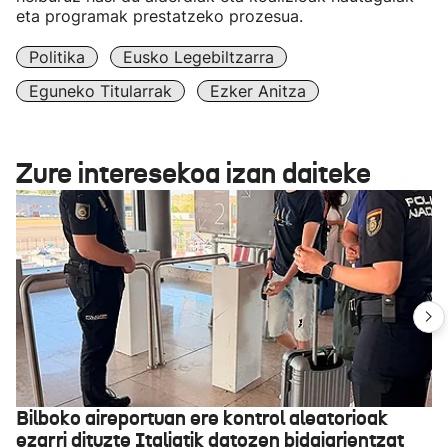
eta programak prestatzeko prozesua.
Politika
Eusko Legebiltzarra
Eguneko Titularrak
Ezker Anitza
Zure interesekoa izan daiteke
Bilboko aireportuan ere kontrol aleatorioak
ezarri dituzte Italiatik datozen bidaiarientzat