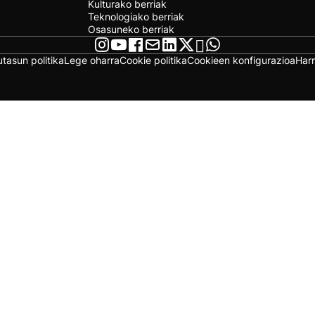
Kulturako berriak
Teknologiako berriak
Osasuneko berriak
utasun politika
Lege oharra
Cookie politika
Cookieen konfigurazioa
Har