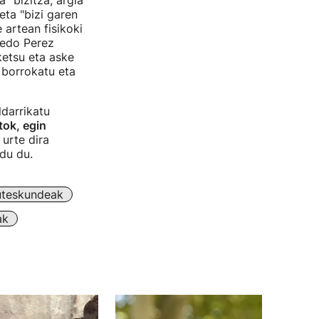
 "bizitza, argia
eta "bizi garen
 artean fisikoki
redo Perez
ketsu eta aske
 borrokatu eta
ldarrikatu
tok, egin
 urte dira
ldu du.
uteskundeak
ak