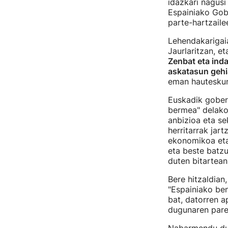
idazkari nagus
Espainiako Gobe
parte-hartzaile
Lehendakarigaia
Jaurlaritzan, e
Zenbat eta inda
askatasun geh
eman hauteskund
Euskadik gober
bermea" delako,
anbizioa eta se
herritarrak jar
ekonomikoa eta 
eta beste batzu
duten bitartean
Bere hitzaldian
"Espainiako ben
bat, datorren a
dugunaren parek