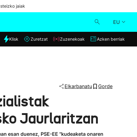
steizko jaiak
EU
dia
Klisk
Zuretzat
Zuzenekoak
Azken berriak
Klisk
Zuzenekoak
Zuretzat
Elkarbanatu
Gorde
ialistak
Azken berriak
ko Jaurlaritzan
atean esan duenez, PSE-EE "kudeaketa onaren