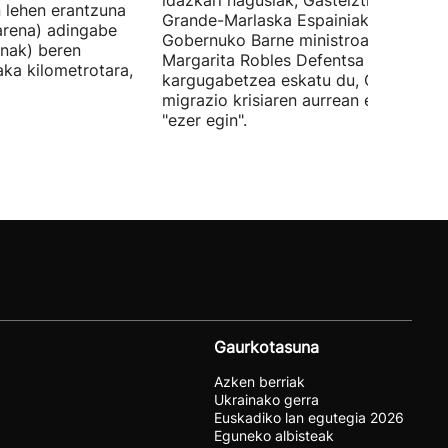
idazkari nagusiak, Gasteiztik, Fernan
n lehen erantzuna
Grande-Marlaska Espainiako
arena) adingabe
Gobernuko Barne ministroa eta
nak) beren
Margarita Robles Defentsa ministroa
laka kilometrotara,
kargugabetzea eskatu du, Ceutako
migrazio krisiaren aurrean ez dutelak
"ezer egin".
Gaurkotasuna
Azken berriak
Ukrainako gerra
Euskadiko lan egutegia 2026
Eguneko albisteak