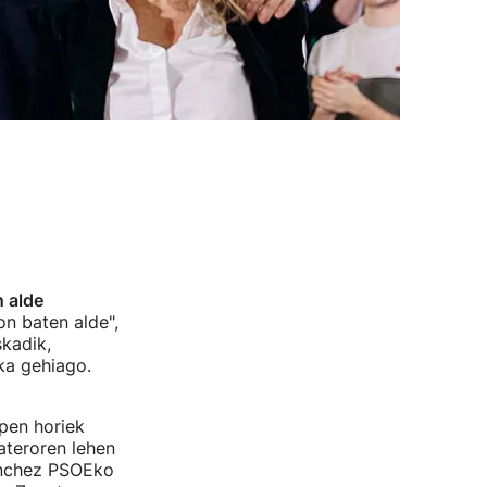
 alde
on baten alde",
kadik,
ka gehiago.
pen horiek
ateroren lehen
Sanchez PSOEko