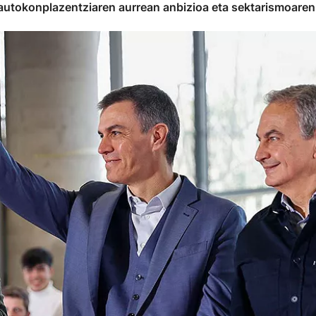
autokonplazentziaren aurrean anbizioa eta sektarismoaren