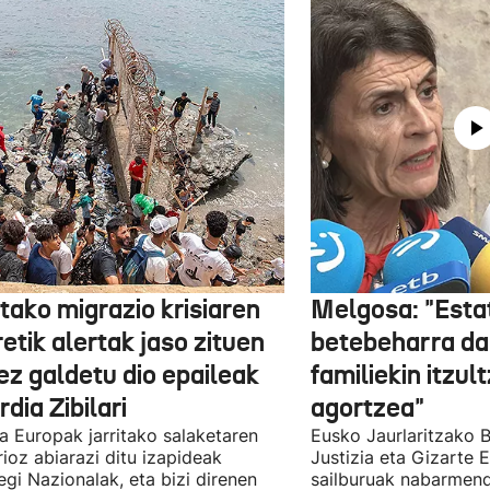
tako migrazio krisiaren
Melgosa: "Esta
etik alertak jaso zituen
betebeharra da
ez galdetu dio epaileak
familiekin itzul
dia Zibilari
agortzea"
tia Europak jarritako salaketaren
Eusko Jaurlaritzako B
ioz abiarazi ditu izapideak
Justizia eta Gizarte
egi Nazionalak, eta bizi direnen
sailburuak nabarmend