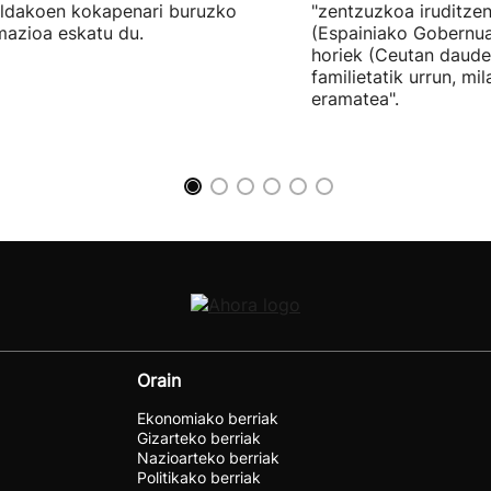
ildakoen kokapenari buruzko
"zentzuzkoa iruditze
mazioa eskatu du.
(Espainiako Gobernu
horiek (Ceutan daude
familietatik urrun, mi
eramatea".
Orain
Ekonomiako berriak
Gizarteko berriak
Nazioarteko berriak
Politikako berriak