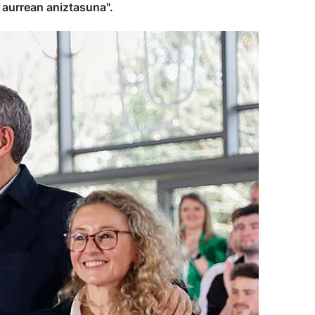
 aurrean aniztasuna".