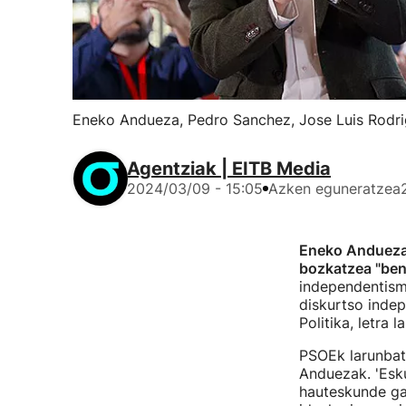
Eneko Andueza, Pedro Sanchez, Jose Luis Rodrig
Agentziak | EITB Media
2024/03/09 - 15:05
Azken eguneratzea
Eneko Anduez
bozkatzea "ben
independentismo
diskurtso indep
Politika, letra 
PSOEk larunbat 
Anduezak. 'Esk
hauteskunde ga