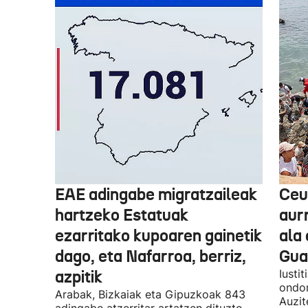
EAE adingabe migratzaileak
Ceu
hartzeko Estatuak
aurr
ezarritako kupoaren gainetik
ala 
dago, eta Nafarroa, berriz,
Guar
azpitik
Iusti
ondor
Arabak, Bizkaiak eta Gipuzkoak 843
Auzit