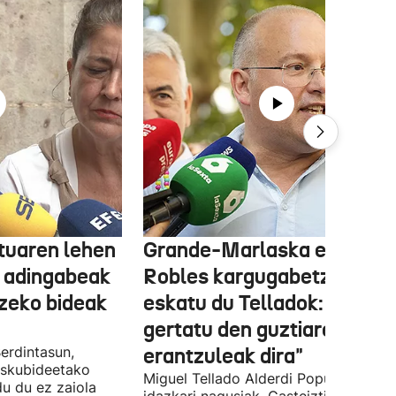
tuaren lehen
Grande-Marlaska eta
 adingabeak
Robles kargugabetzea
tzeko bideak
eskatu du Telladok: "Ceuta
gertatu den guztiaren
erdintasun,
erantzuleak dira"
 Eskubideetako
Miguel Tellado Alderdi Popularraren
u du ez zaiola