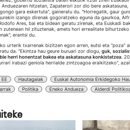
ez, gobernu sozialista baten eskutik itzuli ziren Euskadira
. Anduezaren hitzetan, Zapaterori zor dio bere askatasuna, 
egongo gara eskertuta", gaineratu du. "Horregatik, gaur gure
 gurekin izango direnak gogoratzeko eguna da gaurkoa, Alf
odofo Ares, bai eta bidean geratu zirenak, eta Euskadi ba
 zutenean hil zituztenak, amets hori errealitate bihurtzeko
ak", erantsi du.
ko urterik txarrenak bizitzen egon arren, eutsi eta "poza" a
atu da. "Ekintza hau geure buruari zor diogu,
guk, sozialis
ble herri honentzat bakea eta askatasuna konkistatzea
. 20
rrari irabazi geniola herrialde zintzoagoa eraikitzeko", aza
 EE
Hautagaiak
Euskal Autonomia Erkidegoko Ha
arrak
Politika
Eneko Andueza
Alderdi Politiko
aiteke