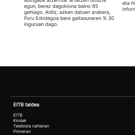
adingabe atzerritar artatzen dituzte
eta h
egun, berez dagokiona baino 65
infor
gehiago. Aldiz, azken datuen arabera,
Foru Erkidegoa bere gaitasunaren % 30
inguruan dago.
EITB taldea
EITB
Kirolak
Telebista nahieran
Primeran