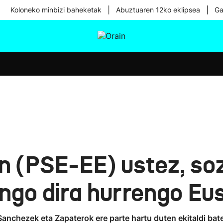
|
|
Koloneko minbizi baheketak
Abuztuaren 12ko eklipsea
Ga
tura
Ikusmiran
Egural
Osasuna
Teknologia
 (PSE-EE) ustez, soz
ngo dira hurrengo Eus
Sanchezek eta Zapaterok ere parte hartu duten ekitaldi b