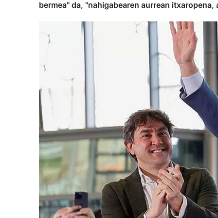
bermea" da, "nahigabearen aurrean itxaropena, 