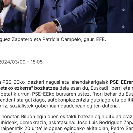
uez Zapatero eta Patricia Campelo, gaur. EFE.
2024/03/09 - 15:05
a
PSE-EEko idazkari nagusi eta lehendakarigaiak
PSE-EEren
etako ezkerra" bozkatzea
dela esan du, Euskadi "berri eta 
etatik urrun. PSE-EEko buruaren ustez, "hori behar du Eus
endentista gutxiago, autokonplazentzia gutxiago eta politi
larriz, sozialistek gobernuan daudenean egiten dutena".
honetan Bilbon egin duen ekitaldi batean egin ditu adieraz
ubideak, demokrazia, askatasuna: Jose Luis Rodriguez Zap
raipenetik 20 urte' lelopean egindako ekitaldian, Pedro 