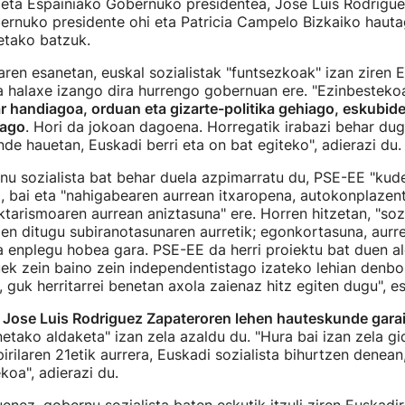
i eta Espainiako Gobernuko presidentea, Jose Luis Rodrigu
rnuko presidente ohi eta Patricia Campelo Bizkaiko hautag
etako batzuk.
ren esanetan, euskal sozialistak "funtsezkoak" izan ziren 
ta halaxe izango dira hurrengo gobernuan ere. "Ezinbesteko
r handiagoa, orduan eta gizarte-politika gehiago, eskubid
iago
. Hori da jokoan dagoena. Horregatik irabazi behar du
e hauetan, Euskadi berri eta on bat egiteko", adierazi du
nu sozialista bat behar duela azpimarratu du, PSE-EE "kud
 bai eta "nahigabearen aurrean itxaropena, autokonplazent
ktarismoaren aurrean aniztasuna" ere. Horren hitzetan, "soz
tzen ditugu subiranotasunaren aurretik; egonkortasuna, aurr
enplegu hobea gara. PSE-EE da herri proiektu bat duen al
ek zein baino zein independentistago izateko lehian denbo
, guk herritarrei benetan axola zaienaz hitz egiten dugu", e
,
Jose Luis Rodriguez Zapateroren lehen hauteskunde gara
etako aldaketa" izan zela azaldu du. "Hura bai izan zela gi
pirilaren 21etik aurrera, Euskadi sozialista bihurtzen denean
oa", adierazi du.