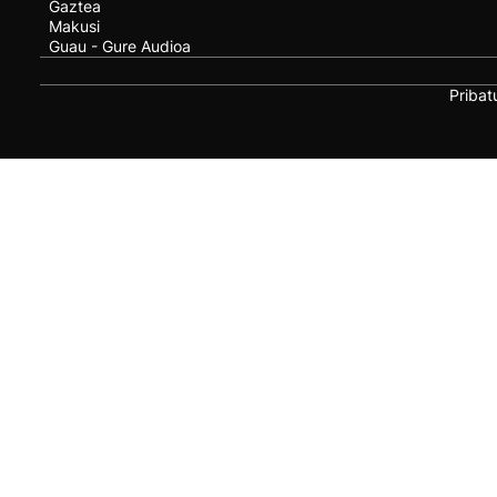
Gaztea
Makusi
Guau - Gure Audioa
Pribat