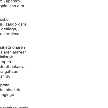
ez Zapatero
aia izan dira
Eusko
ak izango gara.
e gehiago,
gu eta dena
.
eaketa onaren
ziaren aurrean
ialistok
erapen
derdi bakarra,
ra galtzen
san du.
ipena
doi aldaketa
, egingo