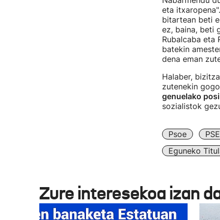
Nabarmendu duen
eta itxaropena"
bitartean beti 
ez, baina, beti
Rubalcaba eta R
batekin amesten
dena eman zuten
Halaber, bizitza
zutenekin gogor
genuelako posi
sozialistok gezu
Psoe
PSE
Eguneko Titul
Zure interesekoa izan d