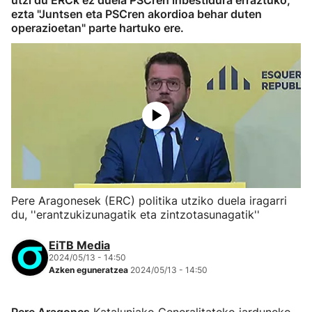
utzi du ERCk ez duela PSCren inbestidura erraztuko,
ezta "Juntsen eta PSCren akordioa behar duten
operazioetan" parte hartuko ere.
Pere Aragonesek (ERC) politika utziko duela iragarri
du, ''erantzukizunagatik eta zintzotasunagatik''
EiTB Media
2024/05/13 - 14:50
Azken eguneratzea
2024/05/13 - 14:50