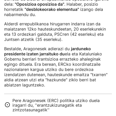
dela:
"Oposizioa oposizioa da"
. Halaber, posizio
horretatik
"desblokeorako elementua"
izango dela
nabarmendu du.
Alderdi errepublikanoa hirugarren indarra izan da
maiatzaren 12ko hauteskundeetan, 20 eserlekurekin
eta 13 ordezkari galduta, PSCren (42 eserleku) eta
Juntsen atzetik (35 eserleku).
Bestalde, Aragonesek adierazi du
jarduneko
presidente izaten jarraituko du
ela eta Kataluniako
Gobernu berriari trantsizioa errazteko ahaleginak
egingo dituela. Era berean, ERCko koordinatzaile
nazionalaren kargua utziko du bere ordezkoa
izendatzen dutenean, hauteskunde emaitza "txarren"
aldia atzean utzi eta "hazkunde" ziklo berri bat
abiatzen laguntzeko.
Pere Aragonesek (ERC) politika utziko duela
iragarri du, ''erantzukizunagatik eta
zintzotasunagatik''