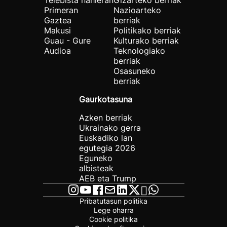
Telebista nahieran
Gizarteko berriak
Primeran
Nazioarteko
Gaztea
berriak
Makusi
Politikako berriak
Guau - Gure
Kulturako berriak
Audioa
Teknologiako
berriak
Osasuneko
berriak
Gaurkotasuna
Azken berriak
Ukrainako gerra
Euskadiko lan
egutegia 2026
Eguneko
albisteak
AEB eta Trump
Pribatutasun politika
Lege oharra
Cookie politika