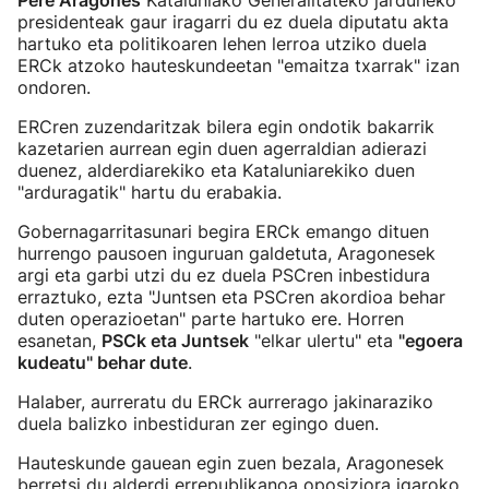
Pere Aragones
Kataluniako Generalitateko jarduneko
presidenteak gaur iragarri du ez duela diputatu akta
hartuko eta politikoaren lehen lerroa utziko duela
ERCk atzoko hauteskundeetan "emaitza txarrak" izan
ondoren.
ERCren zuzendaritzak bilera egin ondotik bakarrik
kazetarien aurrean egin duen agerraldian adierazi
duenez, alderdiarekiko eta Kataluniarekiko duen
"arduragatik" hartu du erabakia.
Gobernagarritasunari begira ERCk emango dituen
hurrengo pausoen inguruan galdetuta, Aragonesek
argi eta garbi utzi du ez duela PSCren inbestidura
erraztuko, ezta "Juntsen eta PSCren akordioa behar
duten operazioetan" parte hartuko ere. Horren
esanetan,
PSCk eta Juntsek
"elkar ulertu" eta
"egoera
kudeatu" behar dute
.
Halaber, aurreratu du ERCk aurrerago jakinaraziko
duela balizko inbestiduran zer egingo duen.
Hauteskunde gauean egin zuen bezala, Aragonesek
berretsi du alderdi errepublikanoa oposiziora igaroko