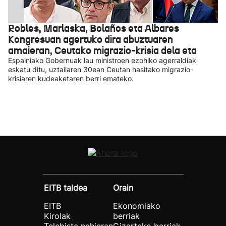
Robles, Marlaska, Bolaños eta Albares
Kongresuan agertuko dira abuztuaren
amaieran, Ceutako migrazio-krisia dela eta
Espainiako Gobernuak lau ministroen ezohiko agerraldiak
eskatu ditu, uztailaren 30ean Ceutan hasitako migrazio-
krisiaren kudeaketaren berri emateko.
EITB taldea
Orain
EITB
Ekonomiako
Kirolak
berriak