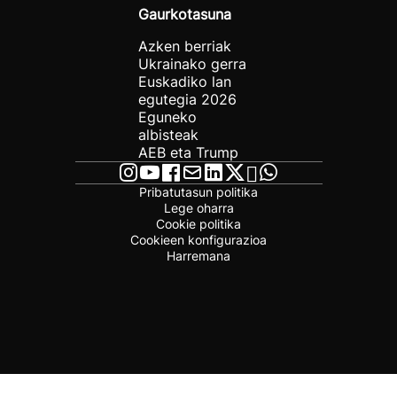
Gaurkotasuna
Azken berriak
Ukrainako gerra
Euskadiko lan
egutegia 2026
Eguneko
albisteak
AEB eta Trump
Pribatutasun politika
Lege oharra
Cookie politika
Cookieen konfigurazioa
Harremana