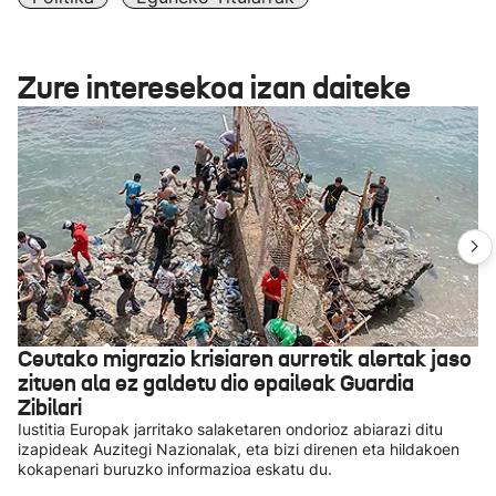
Zure interesekoa izan daiteke
Ceutako migrazio krisiaren aurretik alertak jaso
zituen ala ez galdetu dio epaileak Guardia
Zibilari
Iustitia Europak jarritako salaketaren ondorioz abiarazi ditu
izapideak Auzitegi Nazionalak, eta bizi direnen eta hildakoen
kokapenari buruzko informazioa eskatu du.