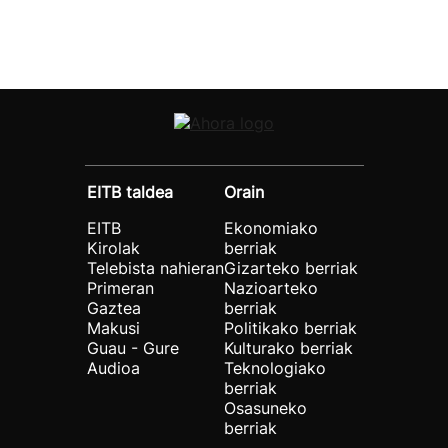
EITB taldea
Orain
EITB
Ekonomiako
Kirolak
berriak
Telebista nahieran
Gizarteko berriak
Primeran
Nazioarteko
Gaztea
berriak
Makusi
Politikako berriak
Guau - Gure
Kulturako berriak
Audioa
Teknologiako
berriak
Osasuneko
berriak