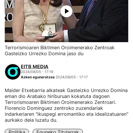
Terrorismoaren Biktimen Oroimenerako Zentroak
Gasteizko Urrezko Domina jaso du
EITB MEDIA
2024/08/05 - 17:19
Azken eguneratzea
2024/08/05 - 17:17
Maider Etxebarria alkateak Gasteizko Urrezko Domina
eman dio Arabako hiriburuan kokatuta dagoen
Terrorismoaren Biktimen Oroimenerako Zentroari.
Florencio Dominguez zentroko zuzendariak
indarkeriaren "ikuspegi erromantiko eta idealizatuaren"
aurkako deia luzatu du.
Politika
Eguneko Titularrak