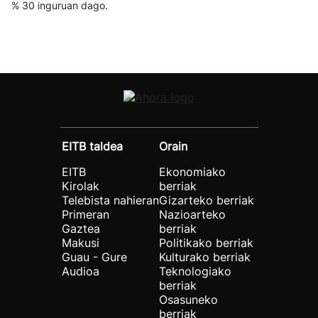
% 30 inguruan dago.
EITB taldea
Orain
EITB
Ekonomiako
Kirolak
berriak
Telebista nahieran
Gizarteko berriak
Primeran
Nazioarteko
Gaztea
berriak
Makusi
Politikako berriak
Guau - Gure
Kulturako berriak
Audioa
Teknologiako
berriak
Osasuneko
berriak