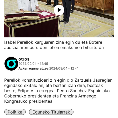
Isabel Perellok karguaren zina egin du eta Botere
Judizialaren buru den lehen emakumea bihurtu da
otros
2024/09/04 - 12:45
Azken eguneratzea
2024/09/04 - 12:41
Perellok Konstituzioari zin egin dio Zarzuela Jauregian
egindako ekitaldian, eta bertan izan dira, besteak
beste, Felipe VI.a erregea, Pedro Sanchez Espainiako
Gobernuko presidentea eta Francina Armengol
Kongresuko presidentea.
Politika
Eguneko Titularrak