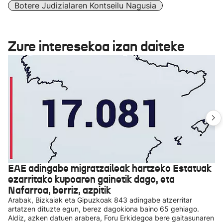
Botere Judizialaren Kontseilu Nagusia
Zure interesekoa izan daiteke
EAE adingabe migratzaileak hartzeko Estatuak
ezarritako kupoaren gainetik dago, eta
Nafarroa, berriz, azpitik
Arabak, Bizkaiak eta Gipuzkoak 843 adingabe atzerritar
artatzen dituzte egun, berez dagokiona baino 65 gehiago.
Aldiz, azken datuen arabera, Foru Erkidegoa bere gaitasunaren