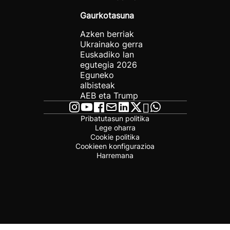
Gaurkotasuna
Azken berriak
Ukrainako gerra
Euskadiko lan
egutegia 2026
Eguneko
albisteak
AEB eta Trump
Pribatutasun politika
Lege oharra
Cookie politika
Cookieen konfigurazioa
Harremana