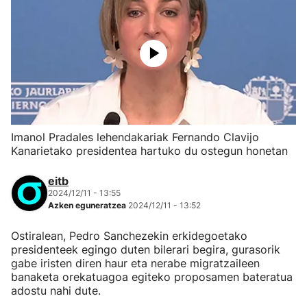
Imanol Pradales lehendakariak Fernando Clavijo
Kanarietako presidentea hartuko du ostegun honetan
eitb
2024/12/11 - 13:55
Azken eguneratzea
2024/12/11 - 13:52
Ostiralean, Pedro Sanchezekin erkidegoetako
presidenteek egingo duten bilerari begira, gurasorik
gabe iristen diren haur eta nerabe migratzaileen
banaketa orekatuagoa egiteko proposamen bateratua
adostu nahi dute.