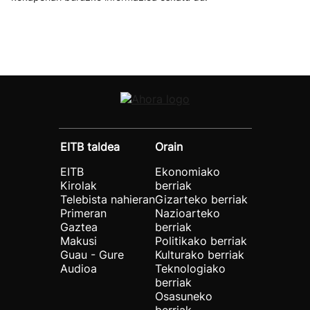
EITB taldea
Orain
EITB
Ekonomiako
Kirolak
berriak
Telebista nahieran
Gizarteko berriak
Primeran
Nazioarteko
Gaztea
berriak
Makusi
Politikako berriak
Guau - Gure
Kulturako berriak
Audioa
Teknologiako
berriak
Osasuneko