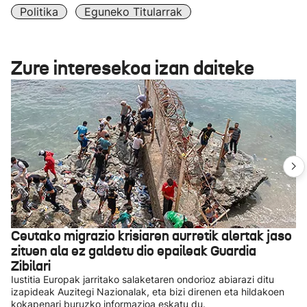
Politika
Eguneko Titularrak
Zure interesekoa izan daiteke
Ceutako migrazio krisiaren aurretik alertak jaso
zituen ala ez galdetu dio epaileak Guardia
Zibilari
Iustitia Europak jarritako salaketaren ondorioz abiarazi ditu
izapideak Auzitegi Nazionalak, eta bizi direnen eta hildakoen
kokapenari buruzko informazioa eskatu du.