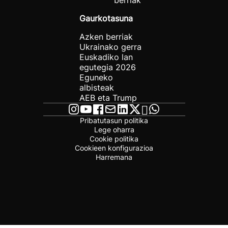
berriak
Gaurkotasuna
Azken berriak
Ukrainako gerra
Euskadiko lan
egutegia 2026
Eguneko
albisteak
AEB eta Trump
Pribatutasun politika
Lege oharra
Cookie politika
Cookieen konfigurazioa
Harremana