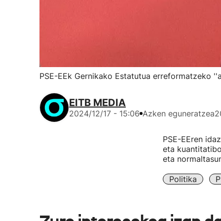
PSE-EEk Gernikako Estatutua erreformatzeko ''au
EITB MEDIA
2024/12/17 - 15:06
Azken eguneratzea
2
PSE-EEren idaz
eta kuantitatib
eta normaltasun
Politika
P