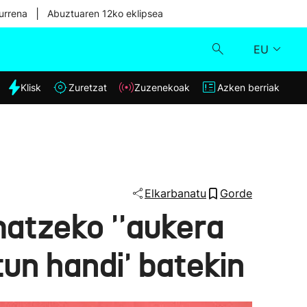
|
urrena
Abuztuaren 12ko eklipsea
EU
dia
Klisk
Zuretzat
Zuzenekoak
Azken berriak
Klisk
Zuzenekoak
Zuretzat
Elkarbanatu
Gorde
atzeko ''aukera
Azken berriak
tun handi' batekin