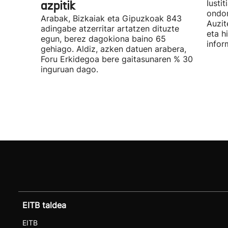
azpitik
Iusti
ondor
Arabak, Bizkaiak eta Gipuzkoak 843
Auzit
adingabe atzerritar artatzen dituzte
eta h
egun, berez dagokiona baino 65
infor
gehiago. Aldiz, azken datuen arabera,
Foru Erkidegoa bere gaitasunaren % 30
inguruan dago.
EITB taldea
EITB