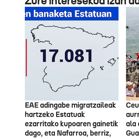
Zure interesekoa izan d
EAE adingabe migratzaileak
Ceu
hartzeko Estatuak
aurr
ezarritako kupoaren gainetik
ala 
dago, eta Nafarroa, berriz,
Guar