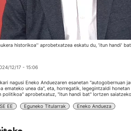
kera historikoa'' aprobetxatzea eskatu du, 'itun handi' ba
024/12/17 - 15:06
kari nagusi Eneko Anduezaren esanetan "autogobernuan jau
oa emateko unea da", eta, horregatik, legegintzaldi honeta
 politikoa" aprobetxatuz, "itun handi bat" lortzen saiatzeko
SE EE
Eguneko Titularrak
Eneko Andueza