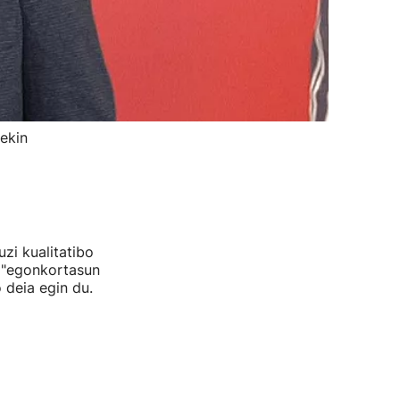
tekin
zi kualitatibo
n "egonkortasun
 deia egin du.