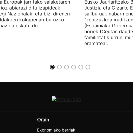
tia Europak jarritako salaketaren
Eusko Jaurlaritzako B
ioz abiarazi ditu izapideak
Justizia eta Gizarte
egi Nazionalak, eta bizi direnen
sailburuak nabarmend
ildakoen kokapenari buruzko
"zentzuzkoa iruditze
mazioa eskatu du.
(Espainiako Gobernu
horiek (Ceutan daude
familietatik urrun, mi
eramatea".
Orain
Ekonomiako berriak