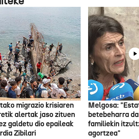
aiteke
tako migrazio krisiaren
Melgosa: "Esta
etik alertak jaso zituen
betebeharra da
ez galdetu dio epaileak
familiekin itzul
dia Zibilari
agortzea"