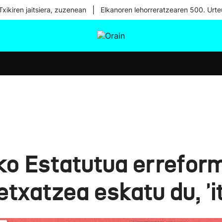
|
xikiren jaitsiera, zuzenean
Elkanoren lehorreratzearen 500. Urte
tura
Ikusmiran
Egural
Osasuna
Teknologia
o Estatutua erreform
etxatzea eskatu du, 'i