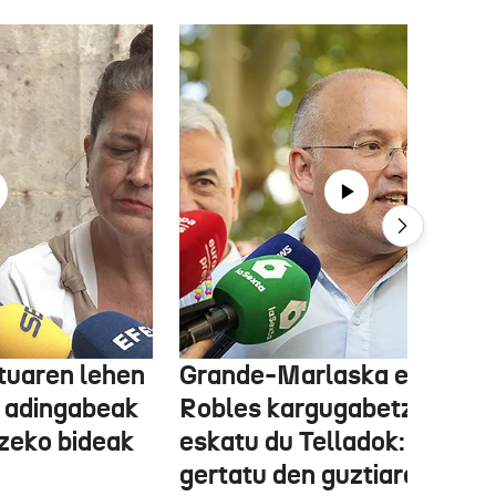
tuaren lehen
Grande-Marlaska eta
 adingabeak
Robles kargugabetzea
tzeko bideak
eskatu du Telladok: "Ceuta
gertatu den guztiaren