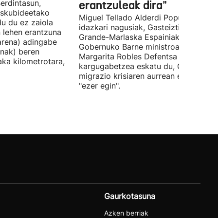
erdintasun,
erantzuleak dira"
 Eskubideetako
Miguel Tellado Alderdi Popularraren
u du ez zaiola
idazkari nagusiak, Gasteiztik, Fernan
n lehen erantzuna
Grande-Marlaska Espainiako
arena) adingabe
Gobernuko Barne ministroa eta
nak) beren
Margarita Robles Defentsa ministroa
laka kilometrotara,
kargugabetzea eskatu du, Ceutako
migrazio krisiaren aurrean ez dutelak
"ezer egin".
Gaurkotasuna
Azken berriak