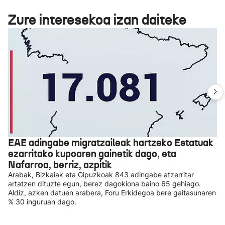
Zure interesekoa izan daiteke
EAE adingabe migratzaileak hartzeko Estatuak
ezarritako kupoaren gainetik dago, eta
Nafarroa, berriz, azpitik
Arabak, Bizkaiak eta Gipuzkoak 843 adingabe atzerritar
artatzen dituzte egun, berez dagokiona baino 65 gehiago.
Aldiz, azken datuen arabera, Foru Erkidegoa bere gaitasunaren
% 30 inguruan dago.