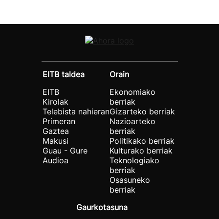
EITB taldea
Orain
EITB
Ekonomiako
Kirolak
berriak
Telebista nahieran
Gizarteko berriak
Primeran
Nazioarteko
Gaztea
berriak
Makusi
Politikako berriak
Guau - Gure
Kulturako berriak
Audioa
Teknologiako
berriak
Osasuneko
berriak
Gaurkotasuna