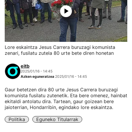
Lore eskaintza Jesus Carrera buruzagi komunista
zenari, fusilatu zutela 80 urte bete diren honetan
eitb
2025/01/16 - 14:45
Azken eguneratzea
2025/01/16 - 14:45
Gaur betetzen dira 80 urte Jesus Carrera buruzagi
komunista fusilatu zutenetik. Eta bere omenez, hainbat
ekitaldi antolatu dira. Tartean, gaur goizean bere
jaioterrian, Hondarribin, egindako lore eskaintza.
Politika
Eguneko Titularrak