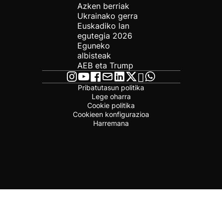
Azken berriak
Ukrainako gerra
Euskadiko lan
egutegia 2026
Eguneko
albisteak
AEB eta Trump
Pribatutasun politika
Lege oharra
Cookie politika
Cookieen konfigurazioa
Harremana