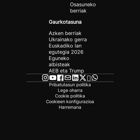
Osasuneko
berriak
Gaurkotasuna
Azken berriak
Ukrainako gerra
Euskadiko lan
egutegia 2026
Eguneko
albisteak
AEB eta Trump
Pribatutasun politika
Lege oharra
Cookie politika
Cookieen konfigurazioa
Harremana