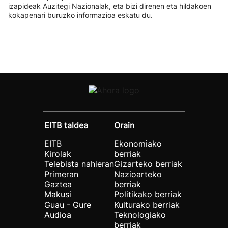
izapideak Auzitegi Nazionalak, eta bizi direnen eta hildakoen
kokapenari buruzko informazioa eskatu du.
EITB taldea
Orain
EITB
Ekonomiako
Kirolak
berriak
Telebista nahieran
Gizarteko berriak
Primeran
Nazioarteko
Gaztea
berriak
Makusi
Politikako berriak
Guau - Gure
Kulturako berriak
Audioa
Teknologiako
berriak