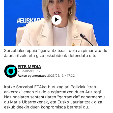
Sorzabalen epaia ''garrantzitsua'' dela azpimarratu du
Jaurlaritzak, eta giza eskubideak defendatu ditu
EITB MEDIA
2025/05/13 - 17:33
Azken eguneratzea
2025/05/13 - 17:32
Iratxe Sorzabal ETAko buruzagiari Poliziak "tratu
ankerrak" eman zizkiola egiaztatzen duen Auzitegi
Nazionalaren sententziaren "garrantzia" nabarmendu
du Maria Ubarretxenak, eta Eusko Jaurlaritzak giza
eskubideekin duen konpromisoa berretsi du.