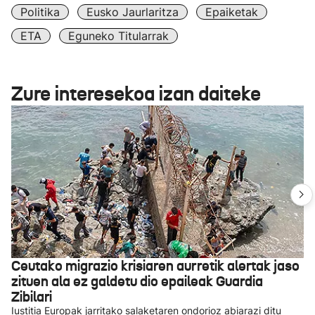
Politika
Eusko Jaurlaritza
Epaiketak
ETA
Eguneko Titularrak
Zure interesekoa izan daiteke
Ceutako migrazio krisiaren aurretik alertak jaso
zituen ala ez galdetu dio epaileak Guardia
Zibilari
Iustitia Europak jarritako salaketaren ondorioz abiarazi ditu