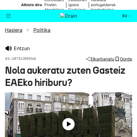
|
|
Albiste dira
Piraten
igoera
portugaldarrak
Abordatzea
Gasteizen
hondartzetan
EU
Hasiera
Politika
Aktualitatea
Bilatzailea
Politika
Entzun
45. URTEURRENA
Elkarbanatu
Gorde
Kultura
Nola aukeratu zuten Gasteiz
EAEko hiriburu?
Ikusmiran
Eguraldia