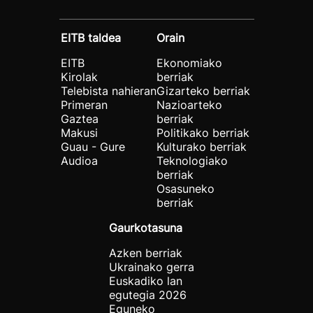
EITB taldea
Orain
EITB
Ekonomiako
Kirolak
berriak
Telebista nahieran
Gizarteko berriak
Primeran
Nazioarteko
Gaztea
berriak
Makusi
Politikako berriak
Guau - Gure
Kulturako berriak
Audioa
Teknologiako
berriak
Osasuneko
berriak
Gaurkotasuna
Azken berriak
Ukrainako gerra
Euskadiko lan
egutegia 2026
Eguneko