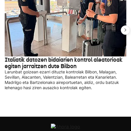
Italiatik datozen bidaiarien kontrol aleatorioak
egiten jarraitzen dute Bilbon
Larunbat goizean ezarri dituzte kontrolak Bilbon, Malagan,
Sevillan, Alacanten, Valentzian, Balearretan eta Kanarietan.
Madrilgo eta Bartzelonako aireportuetan, aldiz, ordu batzuk
lehenago hasi ziren ausazko kontrolak egiten.