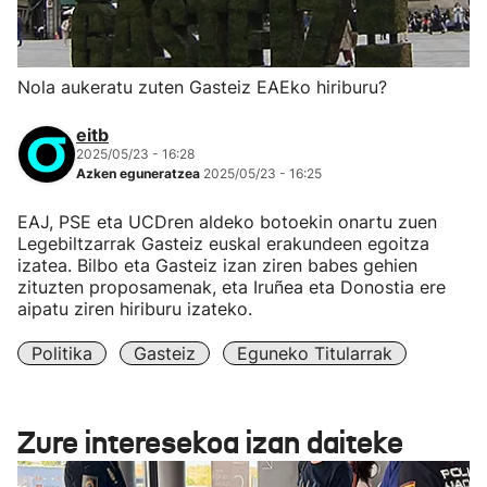
Nola aukeratu zuten Gasteiz EAEko hiriburu?
eitb
2025/05/23 - 16:28
Azken eguneratzea
2025/05/23 - 16:25
EAJ, PSE eta UCDren aldeko botoekin onartu zuen
Legebiltzarrak Gasteiz euskal erakundeen egoitza
izatea. Bilbo eta Gasteiz izan ziren babes gehien
zituzten proposamenak, eta Iruñea eta Donostia ere
aipatu ziren hiriburu izateko.
Politika
Gasteiz
Eguneko Titularrak
Zure interesekoa izan daiteke