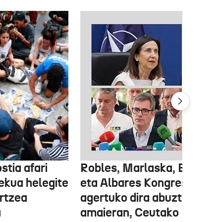
stia afari
Robles, Marlaska, Bolaños
ekua helegite
eta Albares Kongresuan
artzea
agertuko dira abuztuaren
a
amaieran, Ceutako