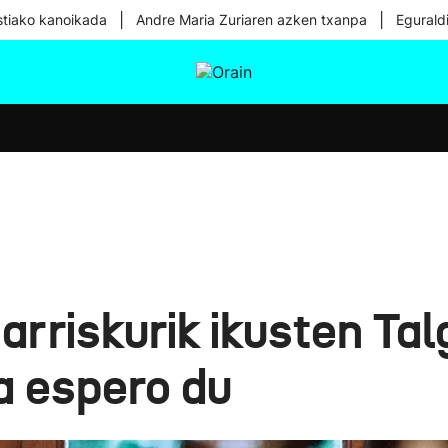
|
|
tiako kanoikada
Andre Maria Zuriaren azken txanpa
Egurald
tura
Ikusmiran
Egural
Osasuna
Teknologia
arriskurik ikusten Ta
a espero du