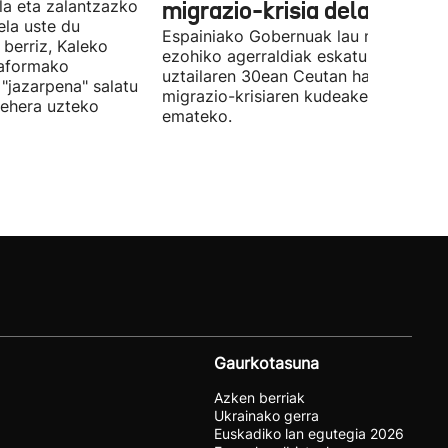
la eta zalantzazko
migrazio-krisia dela eta
uela uste du
Espainiako Gobernuak lau ministroen
 berriz, Kaleko
ezohiko agerraldiak eskatu ditu,
taformako
uztailaren 30ean Ceutan hasitako
"jazarpena" salatu
migrazio-krisiaren kudeaketaren berri
behera uzteko
emateko.
Gaurkotasuna
Azken berriak
Ukrainako gerra
Euskadiko lan egutegia 2026