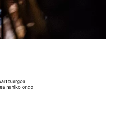
 partzuergoa
dea nahiko ondo