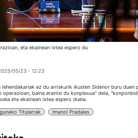
erazioan, eta ekainean ixtea espero du
2025/05/23 - 12:23
 lehendakariak ez du arriskurik ikusten Sidenor buru duen
o operazioan, baina erantsi du konplexua" dela, "konponbi
oela eta ekainean ixtea espero duela.
guneko Titularrak
Imanol Pradales