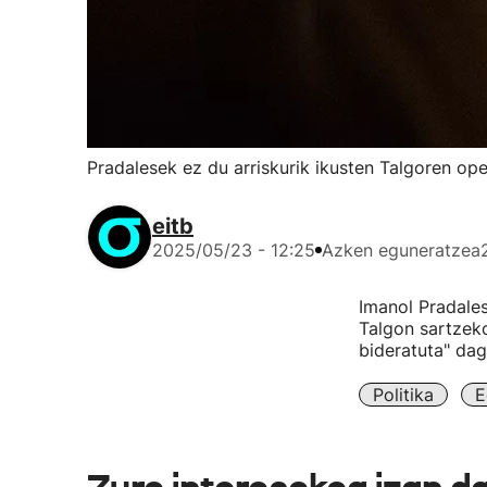
Pradalesek ez du arriskurik ikusten Talgoren op
eitb
2025/05/23 - 12:25
Azken eguneratzea
Imanol Pradales
Talgon sartzek
bideratuta" dag
Politika
E