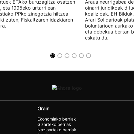
tuek ETAko buruzagitza osatzen
Araua neurrigabea de
, eta 1995eko urtarrilean
oinarri juridikoak dit
tiako PPko zinegotzia hiltzea
koalizioak. EH Bilduk,
ki zuten, Fiskaltzaren idazkiaren
Afari Solidarioak pla
ra.
boluntarioen aurkako 
eta debekua bertan 
eskatu du.
Orain
Ekonomiako berriak
Gizarteko berriak
Nazioarteko berriak