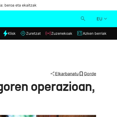
ia: beroa eta ekaitzak
EU
dia
Klisk
Zuretzat
Zuzenekoak
Azken berriak
Klisk
Zuzenekoak
Zuretzat
Elkarbanatu
Gorde
lgoren operazioan,
Azken berriak