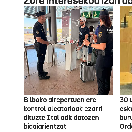
Zure interesekoa izan d
Bilboko aireportuan ere
30 
kontrol aleatorioak ezarri
esk
dituzte Italiatik datozen
bur
bidaiarientzat
Ord