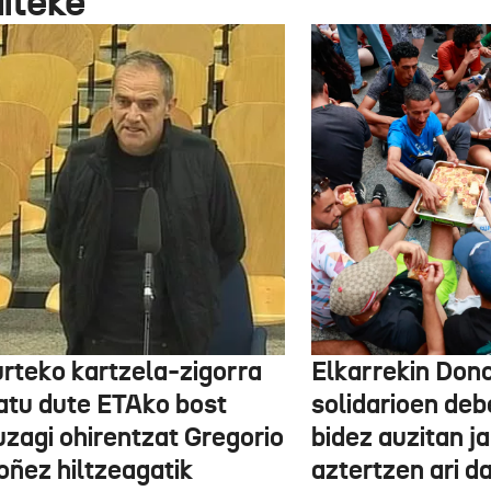
aiteke
urteko kartzela-zigorra
Elkarrekin Dono
atu dute ETAko bost
solidarioen deb
uzagi ohirentzat Gregorio
bidez auzitan j
oñez hiltzeagatik
aztertzen ari d