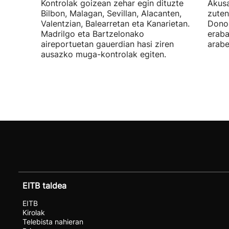
Kontrolak goizean zehar egin dituzte
Akusa
Bilbon, Malagan, Sevillan, Alacanten,
zuten
Valentzian, Balearretan eta Kanarietan.
Donos
Madrilgo eta Bartzelonako
eraba
aireportuetan gauerdian hasi ziren
arabe
ausazko muga-kontrolak egiten.
EITB taldea
EITB
Kirolak
Telebista nahieran