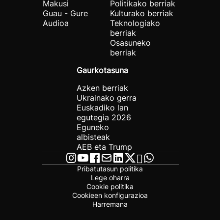
Makusi
Politikako berriak
Guau - Gure
Kulturako berriak
Audioa
Teknologiako
berriak
Osasuneko
berriak
Gaurkotasuna
Azken berriak
Ukrainako gerra
Euskadiko lan
egutegia 2026
Eguneko
albisteak
AEB eta Trump
Pribatutasun politika
Lege oharra
Cookie politika
Cookieen konfigurazioa
Harremana