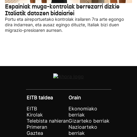
Espainiak muga-kontrolak berrezarri dizkie
Italiatik datozen bidaiariei
Portu eta aireportuetako kontrolak irailaren 7ra arte egongo
dira indarrean, eta ausaz egingo dituzte, Italiak bizi duen
migrazio-presioaren aurrean.
EITB taldea
Orain
EITB
Ekonomiako
Kirolak
berriak
Telebista nahieran
Gizarteko berriak
Primeran
Nazioarteko
Gaztea
berriak