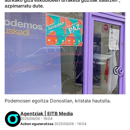
aurkako giza eskubideen urraketa guztiak salatzen",
azpimarratu dute.
Podemosen egoitza Donostian, kristala hautsita.
Agentziak | EITB Media
2025/06/06 - 16:04
Azken eguneratzea
2025/06/06 - 16:04