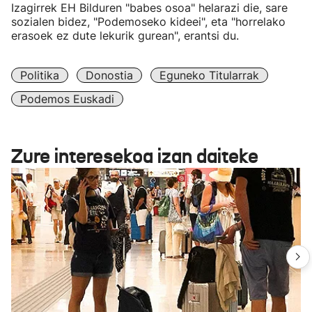
Izagirrek EH Bilduren "babes osoa" helarazi die, sare
sozialen bidez, "Podemoseko kideei", eta "horrelako
erasoek ez dute lekurik gurean", erantsi du.
Politika
Donostia
Eguneko Titularrak
Podemos Euskadi
Zure interesekoa izan daiteke