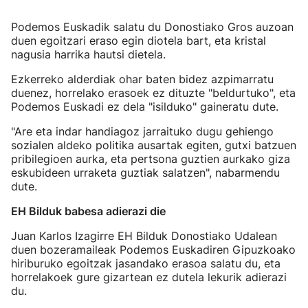
Podemos Euskadik salatu du Donostiako Gros auzoan
duen egoitzari eraso egin diotela bart, eta kristal
nagusia harrika hautsi dietela.
Ezkerreko alderdiak ohar baten bidez azpimarratu
duenez, horrelako erasoek ez dituzte "beldurtuko", eta
Podemos Euskadi ez dela "isilduko" gaineratu dute.
"Are eta indar handiagoz jarraituko dugu gehiengo
sozialen aldeko politika ausartak egiten, gutxi batzuen
pribilegioen aurka, eta pertsona guztien aurkako giza
eskubideen urraketa guztiak salatzen", nabarmendu
dute.
EH Bilduk babesa adierazi die
Juan Karlos Izagirre EH Bilduk Donostiako Udalean
duen bozeramaileak Podemos Euskadiren Gipuzkoako
hiriburuko egoitzak jasandako erasoa salatu du, eta
horrelakoek gure gizartean ez dutela lekurik adierazi
du.