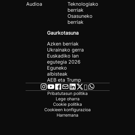
Audioa
Teknologiako
berriak
Osasuneko
berriak
Gaurkotasuna
Azken berriak
Ukrainako gerra
Euskadiko lan
egutegia 2026
Eguneko
albisteak
AEB eta Trump
Pribatutasun politika
Lege oharra
Cookie politika
Cookieen konfigurazioa
Harremana