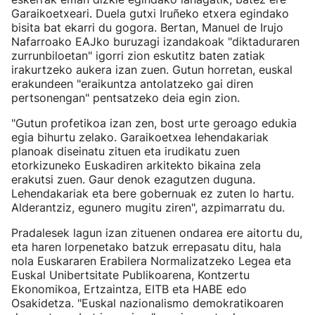
Garaikoetxeari. Duela gutxi Iruñeko etxera egindako
bisita bat ekarri du gogora. Bertan, Manuel de Irujo
Nafarroako EAJko buruzagi izandakoak "diktaduraren
zurrunbiloetan" igorri zion eskutitz baten zatiak
irakurtzeko aukera izan zuen. Gutun horretan, euskal
erakundeen "eraikuntza antolatzeko gai diren
pertsonengan" pentsatzeko deia egin zion.
"Gutun profetikoa izan zen, bost urte geroago edukia
egia bihurtu zelako. Garaikoetxea lehendakariak
planoak diseinatu zituen eta irudikatu zuen
etorkizuneko Euskadiren arkitekto bikaina zela
erakutsi zuen. Gaur denok ezagutzen duguna.
Lehendakariak eta bere gobernuak ez zuten lo hartu.
Alderantziz, egunero mugitu ziren", azpimarratu du.
Pradalesek lagun izan zituenen ondarea ere aitortu du,
eta haren lorpenetako batzuk errepasatu ditu, hala
nola Euskararen Erabilera Normalizatzeko Legea eta
Euskal Unibertsitate Publikoarena, Kontzertu
Ekonomikoa, Ertzaintza, EITB eta HABE edo
Osakidetza. "Euskal nazionalismo demokratikoaren