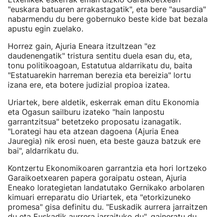
"euskara batuaren arrakastagatik", eta bere "ausardia"
nabarmendu du bere gobernuko beste kide bat bezala
apustu egin zuelako.
Horrez gain, Ajuria Eneara itzultzean "ez
daudenengatik" tristura sentitu duela esan du, eta,
tonu politikoagoan, Estatutua aldarrikatu du, baita
"Estatuarekin harreman berezia eta bereizia" lortu
izana ere, eta botere judizial propioa izatea.
Uriartek, bere aldetik, eskerrak eman ditu Ekonomia
eta Ogasun sailburu izateko "hain lanpostu
garrantzitsua" betetzeko proposatu izanagatik.
"Lorategi hau eta atzean dagoena (Ajuria Enea
Jauregia) nik erosi nuen, eta beste gauza batzuk ere
bai", aldarrikatu du.
Kontzertu Ekonomikoaren garrantzia eta hori lortzeko
Garaikoetxearen papera goraipatu ostean, Ajuria
Eneako lorategietan landatutako Gernikako arbolaren
kimuari erreparatu dio Uriartek, eta "etorkizuneko
promesa" gisa definitu du. "Euskadik aurrera jarraitzen
du eta Euskadik aurrera jarraituko du", gaineratu du.