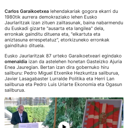
Carlos Garaikoetxea
lehendakariak gogora ekarri du
1980tik aurrera demokraziako lehen Eusko
Jaurlaritzak izan zituen zailtasunak, baina nabarmendu
du Euskadi gizarte "ausarta eta langilea" dela,
erronkak gainditu dituena eta, "elkartuta eta
aniztasuna errespetatuz", etorkizuneko erronkak
gaindituko dituela.
Eusko Jaurlaritzak 87 urteko Garaikoetxeari egindako
omenaldia
izan da astelehen honetan Gasteizko Ajuria
Enea Jauregian. Bertan izan dira gobernuko hiru
sailburu: Pedro Miguel Etxenike Hezkuntza sailburua,
Javier Lasagabaster Lurralde Politika eta Herri Lan
sailburua eta Pedro Luis Uriarte Ekonomia eta Ogasun
sailburua.