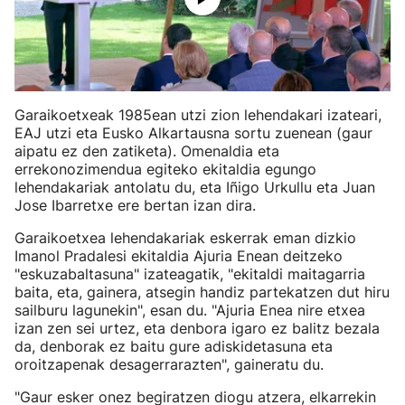
Garaikoetxeak 1985ean utzi zion lehendakari izateari,
EAJ utzi eta Eusko Alkartausna sortu zuenean (gaur
aipatu ez den zatiketa). Omenaldia eta
errekonozimendua egiteko ekitaldia egungo
lehendakariak antolatu du, eta Iñigo Urkullu eta Juan
Jose Ibarretxe ere bertan izan dira.
Garaikoetxea lehendakariak eskerrak eman dizkio
Imanol Pradalesi ekitaldia Ajuria Enean deitzeko
"eskuzabaltasuna" izateagatik, "ekitaldi maitagarria
baita, eta, gainera, atsegin handiz partekatzen dut hiru
sailburu lagunekin", esan du. "Ajuria Enea nire etxea
izan zen sei urtez, eta denbora igaro ez balitz bezala
da, denborak ez baitu gure adiskidetasuna eta
oroitzapenak desagerrarazten", gaineratu du.
"Gaur esker onez begiratzen diogu atzera, elkarrekin