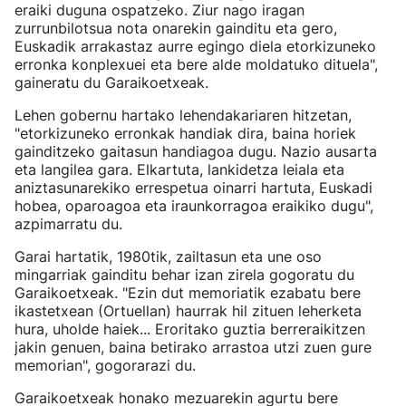
eraiki duguna ospatzeko. Ziur nago iragan
zurrunbilotsua nota onarekin gainditu eta gero,
Euskadik arrakastaz aurre egingo diela etorkizuneko
erronka konplexuei eta bere alde moldatuko dituela",
gaineratu du Garaikoetxeak.
Lehen gobernu hartako lehendakariaren hitzetan,
"etorkizuneko erronkak handiak dira, baina horiek
gainditzeko gaitasun handiagoa dugu. Nazio ausarta
eta langilea gara. Elkartuta, lankidetza leiala eta
aniztasunarekiko errespetua oinarri hartuta, Euskadi
hobea, oparoagoa eta iraunkorragoa eraikiko dugu",
azpimarratu du.
Garai hartatik, 1980tik, zailtasun eta une oso
mingarriak gainditu behar izan zirela gogoratu du
Garaikoetxeak. "Ezin dut memoriatik ezabatu bere
ikastetxean (Ortuellan) haurrak hil zituen leherketa
hura, uholde haiek... Eroritako guztia berreraikitzen
jakin genuen, baina betirako arrastoa utzi zuen gure
memorian", gogorarazi du.
Garaikoetxeak honako mezuarekin agurtu bere