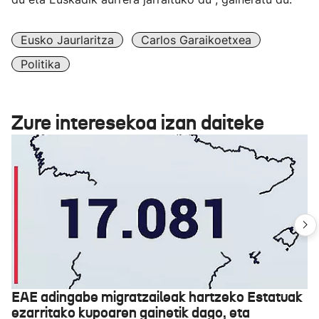
Eusko Jaurlaritza
Carlos Garaikoetxea
Politika
Zure interesekoa izan daiteke
EAE adingabe migratzaileak hartzeko Estatuak
ezarritako kupoaren gainetik dago, eta