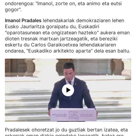
ondorengoa: "Imanol, zorte on, eta animo eta eutsi
gogor".
Imanol Pradales
lehendakariak demokraziaren lehen
Eusko Jaurlaritza goraipatu du, Euskadiri
"oparotasunean eta ongizatean hazteko" aukera eman
dioten tresnak martxan jartzeagatik, eta bereziki
eskertu du Carlos Garaikoetxea lehendakariaren
ondarea, "Euskadiko arkitekto aparta" dela esan baitu.
Pradalesek ohoretzat jo du guztiak bertan izatea, eta
eskerrak eman dizkie egindako lanagatik, batez ere