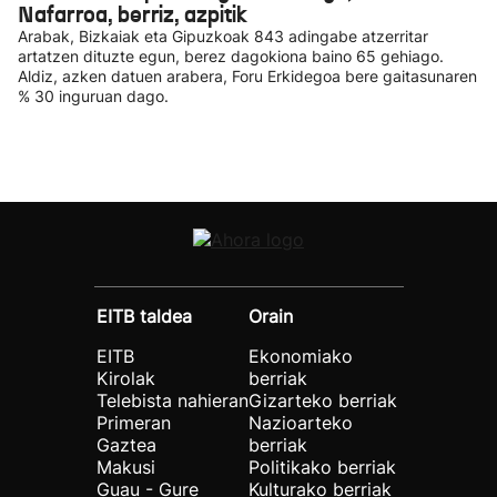
Nafarroa, berriz, azpitik
Arabak, Bizkaiak eta Gipuzkoak 843 adingabe atzerritar
artatzen dituzte egun, berez dagokiona baino 65 gehiago.
Aldiz, azken datuen arabera, Foru Erkidegoa bere gaitasunaren
% 30 inguruan dago.
EITB taldea
Orain
EITB
Ekonomiako
Kirolak
berriak
Telebista nahieran
Gizarteko berriak
Primeran
Nazioarteko
Gaztea
berriak
Makusi
Politikako berriak
Guau - Gure
Kulturako berriak