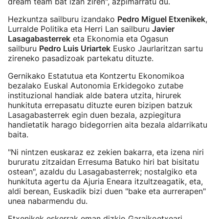
dream team bat izan ziren", azpimarratu du.
Hezkuntza sailburu izandako
Pedro Miguel Etxenikek
,
Lurralde Politika eta Herri Lan sailburu
Javier
Lasagabasterrek
eta Ekonomia eta Ogasun
sailburu
Pedro Luis Uriartek
Eusko Jaurlaritzan sartu
zireneko pasadizoak partekatu dituzte.
Gernikako Estatutua eta Kontzertu Ekonomikoa
bezalako Euskal Autonomia Erkidegoko zutabe
instituzional handiak alde batera utzita, hirurek
hunkituta errepasatu dituzte euren bizipen batzuk
Lasagabasterrek egin duen bezala, azpiegitura
handietatik harago bidegorrien aita bezala aldarrikatu
baita.
"Ni nintzen euskaraz ez zekien bakarra, eta izena niri
bururatu zitzaidan Erresuma Batuko hiri bat bisitatu
ostean", azaldu du Lasagabasterrek; nostalgiko eta
hunkituta agertu da Ajuria Eneara itzultzeagatik, eta,
aldi berean, Euskadik bizi duen "bake eta aurrerapen"
unea nabarmendu du.
Etxenikek eskerrak eman dizkio Garaikoetxeari