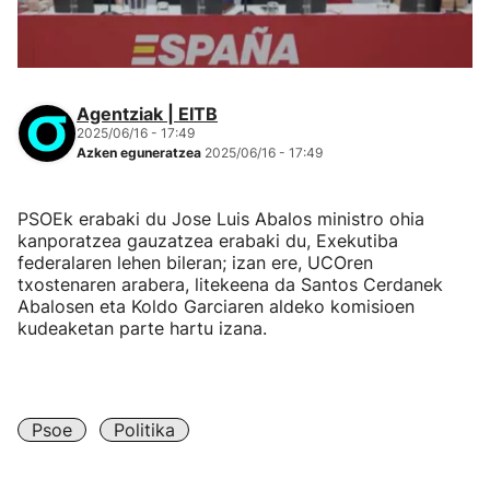
Agentziak | EITB
2025/06/16 - 17:49
Azken eguneratzea
2025/06/16 - 17:49
PSOEk erabaki du Jose Luis Abalos ministro ohia
kanporatzea gauzatzea erabaki du, Exekutiba
federalaren lehen bileran; izan ere, UCOren
txostenaren arabera, litekeena da Santos Cerdanek
Abalosen eta Koldo Garciaren aldeko komisioen
kudeaketan parte hartu izana.
Psoe
Politika