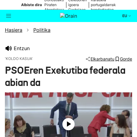
|
|
Albiste dira
Piraten
igoera
portugaldarrak
Abordatzea
Gasteizen
hondartzetan
EU
Hasiera
Politika
Aktualitatea
Bilatzailea
Politika
Entzun
'KOLDO KASUA'
Elkarbanatu
Gorde
Kultura
PSOEren Exekutiba federala
abian da
Ikusmiran
Eguraldia