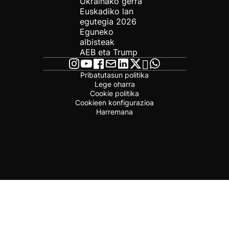
Ukrainako gerra
Euskadiko lan
egutegia 2026
Eguneko
albisteak
AEB eta Trump
Pribatutasun politika
Lege oharra
Cookie politika
Cookieen konfigurazioa
Harremana