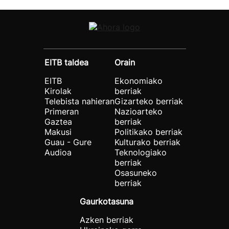
EITB taldea
Orain
EITB
Ekonomiako
Kirolak
berriak
Telebista nahieran
Gizarteko berriak
Primeran
Nazioarteko
Gaztea
berriak
Makusi
Politikako berriak
Guau - Gure
Kulturako berriak
Audioa
Teknologiako
berriak
Osasuneko
berriak
Gaurkotasuna
Azken berriak