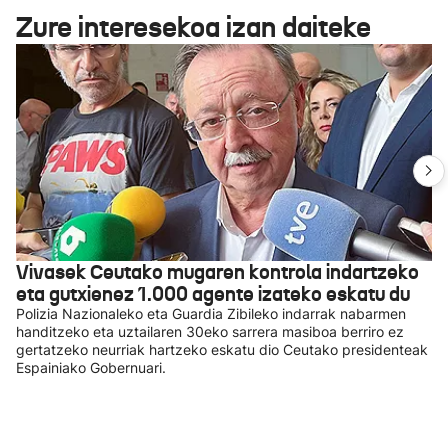
Zure interesekoa izan daiteke
Vivasek Ceutako mugaren kontrola indartzeko
eta gutxienez 1.000 agente izateko eskatu du
Polizia Nazionaleko eta Guardia Zibileko indarrak nabarmen
handitzeko eta uztailaren 30eko sarrera masiboa berriro ez
gertatzeko neurriak hartzeko eskatu dio Ceutako presidenteak
Espainiako Gobernuari.