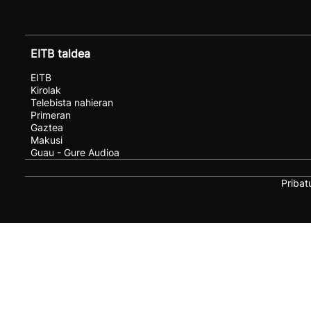
EITB taldea
EITB
Kirolak
Telebista nahieran
Primeran
Gaztea
Makusi
Guau - Gure Audioa
Pribat