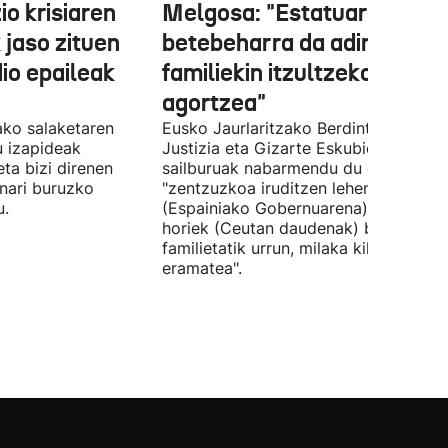
o krisiaren
Melgosa: "Estatuaren lehe
 jaso zituen
betebeharra da adingabea
dio epaileak
familiekin itzultzeko bideak
agortzea"
tako salaketaren
Eusko Jaurlaritzako Berdintasun,
u izapideak
Justizia eta Gizarte Eskubideetako
eta bizi direnen
sailburuak nabarmendu du ez zaiola
nari buruzko
"zentzuzkoa iruditzen lehen erantzun
u.
(Espainiako Gobernuarena) adingabe
horiek (Ceutan daudenak) beren
familietatik urrun, milaka kilometrotar
eramatea".