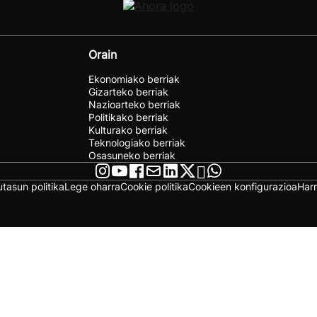
Orain
Ekonomiako berriak
Gizarteko berriak
Nazioarteko berriak
Politikako berriak
Kulturako berriak
Teknologiako berriak
Osasuneko berriak
utasun politika
Lege oharra
Cookie politika
Cookieen konfigurazioa
Har