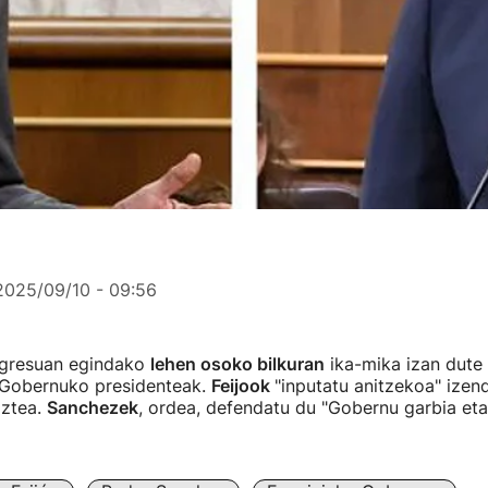
2025/09/10 - 09:56
ngresuan egindako
lehen osoko bilkuran
ika-mika izan dute
 Gobernuko presidenteak.
Feijook
"inputatu anitzekoa" izen
ztea.
Sanchezek
, ordea, defendatu du "Gobernu garbia eta