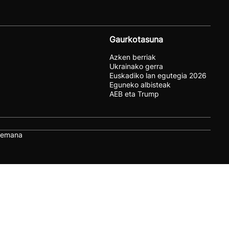
Gaurkotasuna
Azken berriak
Ukrainako gerra
Euskadiko lan egutegia 2026
Eguneko albisteak
AEB eta Trump
remana