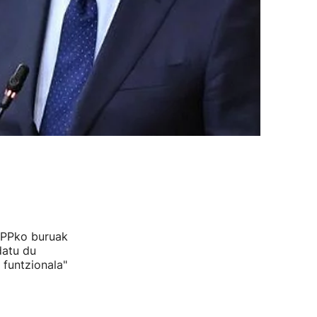
 PPko buruak
datu du
 funtzionala"