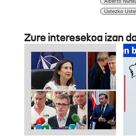
Alberto Núñez
Ustezko Ustel
Zure interesekoa izan d