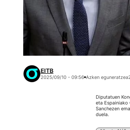
EITB
2025/09/10 - 09:56
Azken eguneratzea
Diputatuen Ko
eta Espainiako
Sanchezen ema
duela.