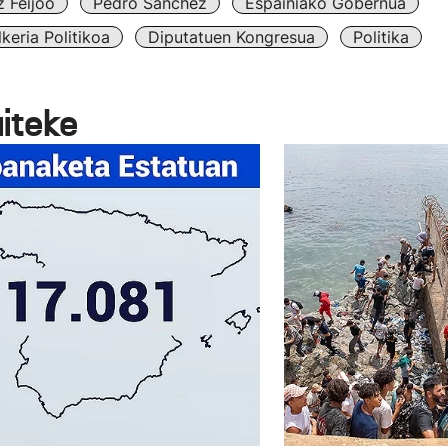
 Feijóo
Pedro Sanchez
Espainiako Gobernua
keria Politikoa
Diputatuen Kongresua
Politika
aiteke