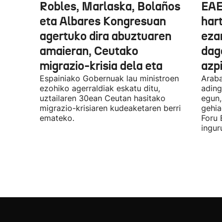
Robles, Marlaska, Bolaños
EAE
eta Albares Kongresuan
har
agertuko dira abuztuaren
eza
amaieran, Ceutako
dago
migrazio-krisia dela eta
azpi
Espainiako Gobernuak lau ministroen
Araba
ezohiko agerraldiak eskatu ditu,
ading
uztailaren 30ean Ceutan hasitako
egun,
migrazio-krisiaren kudeaketaren berri
gehia
emateko.
Foru 
ingur