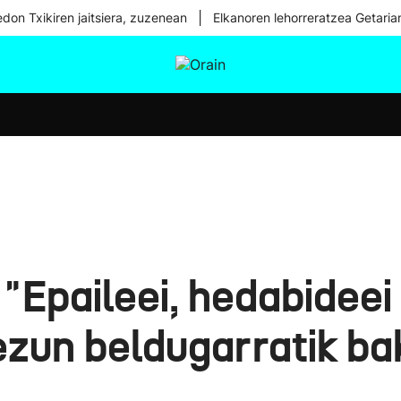
|
don Txikiren jaitsiera, zuzenean
Elkanoren lehorreratzea Getaria
tura
Ikusmiran
Egural
Osasuna
Teknologia
 "Epaileei, hedabideei
ezun beldugarratik bak