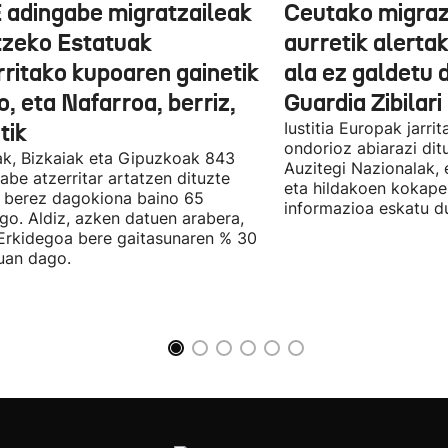
 adingabe migratzaileak
Ceutako migrazi
tzeko Estatuak
aurretik alertak
rritako kupoaren gainetik
ala ez galdetu 
, eta Nafarroa, berriz,
Guardia Zibilari
tik
Iustitia Europak jarri
ondorioz abiarazi dit
k, Bizkaiak eta Gipuzkoak 843
Auzitegi Nazionalak, 
abe atzerritar artatzen dituzte
eta hildakoen kokape
 berez dagokiona baino 65
informazioa eskatu d
go. Aldiz, azken datuen arabera,
Erkidegoa bere gaitasunaren % 30
uan dago.