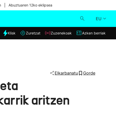
|
n
Abuztuaren 12ko eklipsea
EU
dia
Klisk
Zuretzat
Zuzenekoak
Azken berriak
Klisk
Zuzenekoak
Zuretzat
Elkarbanatu
Gorde
 eta
Azken berriak
arrik aritzen