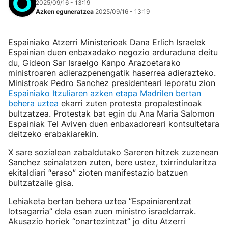
2025/09/16 - 13:19
Azken eguneratzea
2025/09/16 - 13:19
Espainiako Atzerri Ministerioak Dana Erlich Israelek
Espainian duen enbaxadako negozio arduraduna deitu
du, Gideon Sar Israelgo Kanpo Arazoetarako
ministroaren adierazpenengatik haserrea adierazteko.
Ministroak Pedro Sanchez presidenteari leporatu zion
Espainiako Itzuliaren azken etapa Madrilen bertan
behera uztea
ekarri zuten protesta propalestinoak
bultzatzea. Protestak bat egin du Ana Maria Salomon
Espainiak Tel Aviven duen enbaxadoreari kontsultetara
deitzeko erabakiarekin.
X sare sozialean zabaldutako Sareren hitzek zuzenean
Sanchez seinalatzen zuten, bere ustez, txirrindularitza
ekitaldiari “eraso” zioten manifestazio batzuen
bultzatzaile gisa.
Lehiaketa bertan behera uztea “Espainiarentzat
lotsagarria” dela esan zuen ministro israeldarrak.
Akusazio horiek “onartezintzat” jo ditu Atzerri