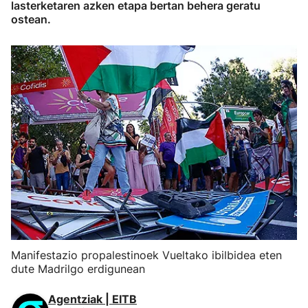
lasterketaren azken etapa bertan behera geratu
ostean.
Manifestazio propalestinoek Vueltako ibilbidea eten
dute Madrilgo erdigunean
Agentziak | EITB