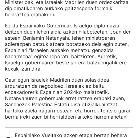
Ministerioak, eta Israelek Madrilen duen ordezkaritza
diplomatikoaren aurkako gaitzespena formalki
helaraztea erabaki du.
Ez da Espainiako Gobernuak Israelgo diplomazia
deitzen duen lehen aldia azken hilabeteetan. Joan den
astean, Benjamin Netanyahu lehen ministroaren
adierazpen batzuk atzera botatzeko deia egin zuten,
Espainiari “Israelen aurkako mehatxu genozida
nabarmena” egitea leporatu baitzioten. Aurretik,
Israelgo gobernuaren beste jarrera batzuengatik ere
kexak izan dira.
Gaur egun Israelek Madrilen duen solaskidea
arduratzen da negozioez, Israelek ez baitu
enbaxadorerik Espainian 2024ko maiatzetik.
Netanyahuren gobernuak erretiratzea erabaki zuen,
Sanchezek Palestina Estatu gisa ofizialki aintzat
hartuko zuela iragarri ostean, eta horrek tentsio garai
berria ireki zuen bi herrialdeen arteko harremanetan.
Espainiako Vueltako azken etapa bertan behera