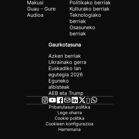
Makusi
Politikako berriak
Guau - Gure
Kulturako berriak
Audioa
Teknologiako
berriak
Osasuneko
berriak
Gaurkotasuna
Azken berriak
Ukrainako gerra
Euskadiko lan
egutegia 2026
Eguneko
albisteak
AEB eta Trump
Pribatutasun politika
Lege oharra
Cookie politika
Cookieen konfigurazioa
Harremana