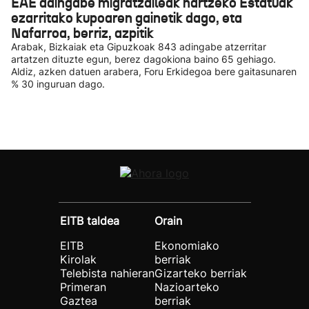
EAE adingabe migratzaileak hartzeko Estatuak
ezarritako kupoaren gainetik dago, eta
Nafarroa, berriz, azpitik
Arabak, Bizkaiak eta Gipuzkoak 843 adingabe atzerritar
artatzen dituzte egun, berez dagokiona baino 65 gehiago.
Aldiz, azken datuen arabera, Foru Erkidegoa bere gaitasunaren
% 30 inguruan dago.
EITB taldea
Orain
EITB
Ekonomiako
Kirolak
berriak
Telebista nahieran
Gizarteko berriak
Primeran
Nazioarteko
Gaztea
berriak