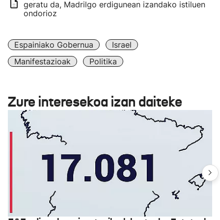
geratu da, Madrilgo erdigunean izandako istiluen
ondorioz
Espainiako Gobernua
Israel
Manifestazioak
Politika
Zure interesekoa izan daiteke