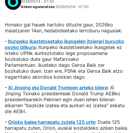
2026/05/14 - 07:30
Azken eguneratzea
2026/05/14 - 07:30
Honako gai hauek hartuko dituzte gaur, 2026ko
maiatzaren 14an, hedabideetako lerroburu nagusiak:
-
Itunpeko ikastetxeetako ikasgelen itxierari buruzko
osoko bilkura
:
Itunpeko ikastetxeetako ikasgelak ez
ixteko UPNk aurkeztutako lege proposamena
bozkatuko dute gaur Nafarroako
Parlamentuan. Ikusteko dago Geroa Baik zer
bozkatuko duen. Izan ere, PSNk eta Geroa Baik atzo
iragarritako akordioa kolokan dago.
-
Xi Jinping eta Donald Trumpen arteko bilera
:
Xi
Jinping Txinako presidenteak Donald Trump AEBko
presidentearekin Pekinen egin duen lehen bileran
elkarren "bazkide izatea eta aurkari ez izatea" eskatu
die AEBri.
-
Orioko balea harrapatu zutela 125 urte
:
Duela 125
harrapatu zuten, Orion, euskal kostaldeko azken balea.