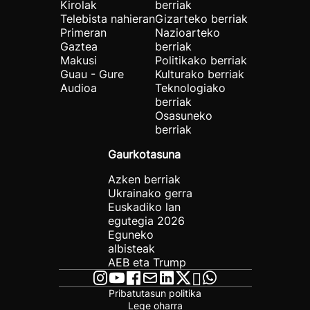
Kirolak
berriak
Telebista nahieran
Gizarteko berriak
Primeran
Nazioarteko
Gaztea
berriak
Makusi
Politikako berriak
Guau - Gure
Kulturako berriak
Audioa
Teknologiako
berriak
Osasuneko
berriak
Gaurkotasuna
Azken berriak
Ukrainako gerra
Euskadiko lan
egutegia 2026
Eguneko
albisteak
AEB eta Trump
Pribatutasun politika
Lege oharra