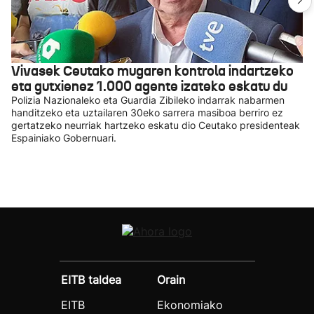
Vivasek Ceutako mugaren kontrola indartzeko
eta gutxienez 1.000 agente izateko eskatu du
Polizia Nazionaleko eta Guardia Zibileko indarrak nabarmen
handitzeko eta uztailaren 30eko sarrera masiboa berriro ez
gertatzeko neurriak hartzeko eskatu dio Ceutako presidenteak
Espainiako Gobernuari.
EITB taldea
Orain
EITB
Ekonomiako