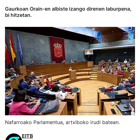
Gaurkoan Orain-en albiste izango direnen laburpena,
bi hitzetan.
Nafarroako Parlamentua, artxiboko irudi batean.
EITB