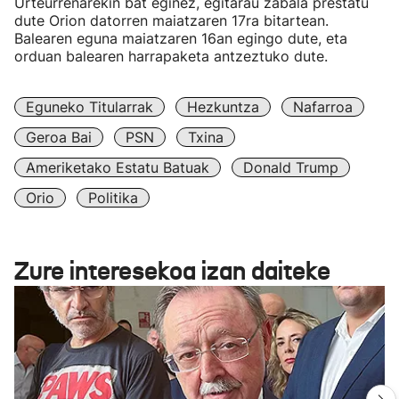
Urteurrenarekin bat eginez, egitarau zabala prestatu
dute Orion datorren maiatzaren 17ra bitartean.
Balearen eguna maiatzaren 16an egingo dute, eta
orduan balearen harrapaketa antzeztuko dute.
Eguneko Titularrak
Hezkuntza
Nafarroa
Geroa Bai
PSN
Txina
Ameriketako Estatu Batuak
Donald Trump
Orio
Politika
Zure interesekoa izan daiteke