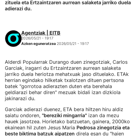
zituela eta Ertzaintzaren aurrean salaketa jarriko duela
adierazi du.
Agentziak | EITB
2026/05/21 - 19:17
Azken eguneratzea
2026/05/21 - 19:17
Alderdi Popularrak Durango duen zinegotziak, Carlos
Garciak, iragarri du Ertzaintzaren aurrean salaketa
jarriko duela heriotza mehatxuak jaso dituelako. ETAk
herrian egindako hilketak txalotzen dituen pertsona
batek "gorrotoa adierazten duten eta berehala
geldiarazi behar diren" mezuak bidali izan dizkiola
jakinarazi du.
Garciak adierazi duenez, ETA bera hiltzen hiru aldiz
saiatu ondoren,
"bereziki mingarria"
izan da mezu
hauek jasotzea. Horietako batzuetan, gainera, 2000ko
ekainean hil zuten Jesus Maria
Pedrosa zinegotzia eta
beste biktima batzuk aipatzen
direla esan du "haien