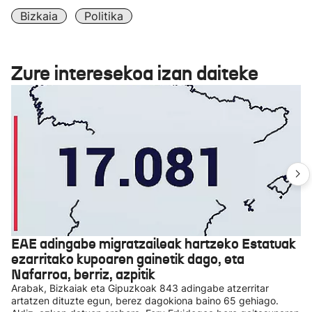
Bizkaia
Politika
Zure interesekoa izan daiteke
EAE adingabe migratzaileak hartzeko Estatuak
ezarritako kupoaren gainetik dago, eta
Nafarroa, berriz, azpitik
Arabak, Bizkaiak eta Gipuzkoak 843 adingabe atzerritar
artatzen dituzte egun, berez dagokiona baino 65 gehiago.