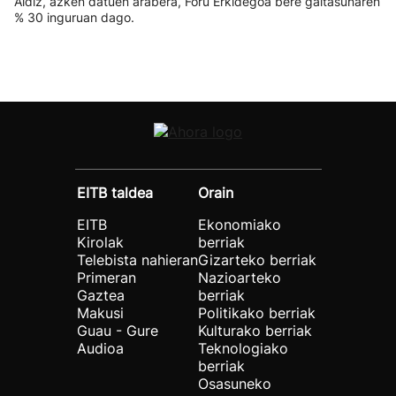
Aldiz, azken datuen arabera, Foru Erkidegoa bere gaitasunaren
% 30 inguruan dago.
EITB taldea
Orain
EITB
Ekonomiako
Kirolak
berriak
Telebista nahieran
Gizarteko berriak
Primeran
Nazioarteko
Gaztea
berriak
Makusi
Politikako berriak
Guau - Gure
Kulturako berriak
Audioa
Teknologiako
berriak
Osasuneko