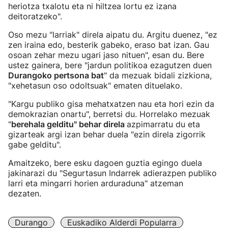
heriotza txalotu eta ni hiltzea lortu ez izana
deitoratzeko".
Oso mezu "larriak" direla aipatu du. Argitu duenez, "ez
zen iraina edo, besterik gabeko, eraso bat izan. Gau
osoan zehar mezu ugari jaso nituen", esan du. Bere
ustez gainera, bere "jardun politikoa ezagutzen duen
Durangoko pertsona bat
" da mezuak bidali zizkiona,
"xehetasun oso odoltsuak" ematen dituelako.
"Kargu publiko gisa mehatxatzen nau eta hori ezin da
demokrazian onartu", berretsi du. Horrelako mezuak
"
berehala gelditu" behar direla
azpimarratu du eta
gizarteak argi izan behar duela "ezin direla zigorrik
gabe gelditu".
Amaitzeko, bere esku dagoen guztia egingo duela
jakinarazi du "Segurtasun Indarrek adierazpen publiko
larri eta mingarri horien arduraduna" atzeman
dezaten.
Durango
Euskadiko Alderdi Popularra