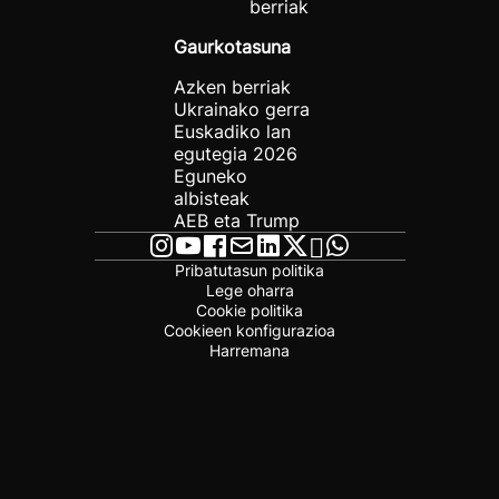
berriak
Gaurkotasuna
Azken berriak
Ukrainako gerra
Euskadiko lan
egutegia 2026
Eguneko
albisteak
AEB eta Trump
Pribatutasun politika
Lege oharra
Cookie politika
Cookieen konfigurazioa
Harremana