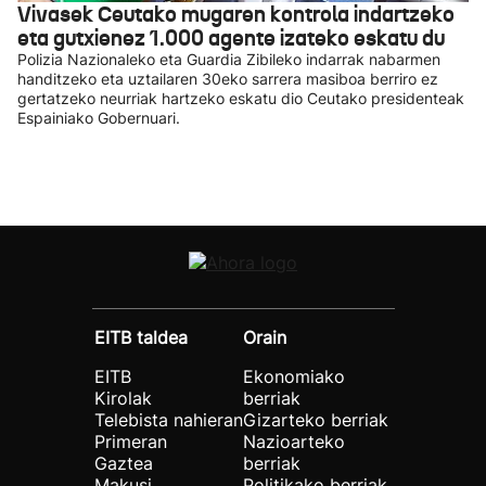
Vivasek Ceutako mugaren kontrola indartzeko
eta gutxienez 1.000 agente izateko eskatu du
Polizia Nazionaleko eta Guardia Zibileko indarrak nabarmen
handitzeko eta uztailaren 30eko sarrera masiboa berriro ez
gertatzeko neurriak hartzeko eskatu dio Ceutako presidenteak
Espainiako Gobernuari.
EITB taldea
Orain
EITB
Ekonomiako
Kirolak
berriak
Telebista nahieran
Gizarteko berriak
Primeran
Nazioarteko
Gaztea
berriak
Makusi
Politikako berriak