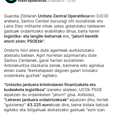
Azken eguneratzea
2026/06/03 - 22:30
Guardia Zibilaren
Unitate Zentral Operatiboa
ren (UCO)
arabera, Santos Cerdan buruzagi ohi sozialistak eta
Leire Diez militante ohiak ustez gidatutako taldearen
gastuak ordaintzeko erabilitako dirua, baita haren
logistika- eta langile-beharrak
ere,
"jatorri beretik
etorri ziren: PSOEtik".
Ondorio hori atera dute agenteek aurkeztutako
atestatu batean. Agiri horretan azpimarratu dute
Santos Cerdanek, garai hartan sozialisten
Antolakuntza idazkaria zenak, baimena edo agindua
eman zuela "ikerketapean dagoen gaiari lotutako
ordainketa guztiak" egiteko.
"Ustezko jarduera kriminalaren finantzaketa eta
kudeaketa logistikoa"
izeneko atalean, UCOk PSOE
aipatzen du ordainketen "jatorri" gisa. Adibidez,
"Leireren jarduera ordaintzekoak"
aipatzen ditu; horiek
"gutxienez"
43.225 euro
koak dira, baina bidaia batzuk
egiteko eta ibilgailuak alokatzeko gastuak "ezin izan