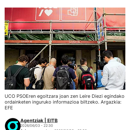
UCO PSOEren egoitzara joan zen Leire Diezi egindako
ordainketen inguruko informazioa biltzeko. Argazkia:
EFE
Agentziak | EITB
2026/06/03 - 22:30