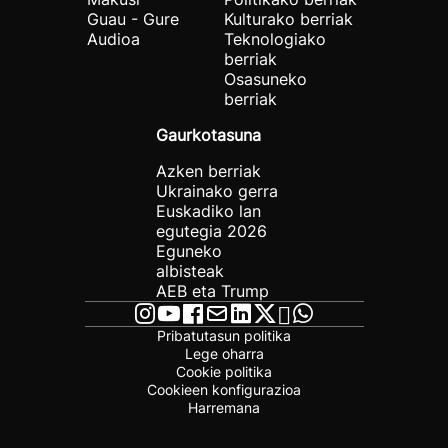
Guau - Gure
Kulturako berriak
Audioa
Teknologiako
berriak
Osasuneko
berriak
Gaurkotasuna
Azken berriak
Ukrainako gerra
Euskadiko lan
egutegia 2026
Eguneko
albisteak
AEB eta Trump
Pribatutasun politika
Lege oharra
Cookie politika
Cookieen konfigurazioa
Harremana