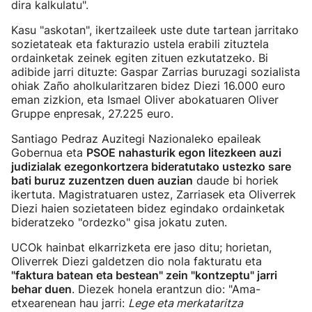
dira kalkulatu".
Kasu "askotan", ikertzaileek uste dute tartean jarritako
sozietateak eta fakturazio ustela erabili zituztela
ordainketak zeinek egiten zituen ezkutatzeko. Bi
adibide jarri dituzte: Gaspar Zarrias buruzagi sozialista
ohiak Zaño aholkularitzaren bidez Diezi 16.000 euro
eman zizkion, eta Ismael Oliver abokatuaren Oliver
Gruppe enpresak, 27.225 euro.
Santiago Pedraz Auzitegi Nazionaleko epaileak
Gobernua eta
PSOE nahasturik egon litezkeen auzi
judizialak ezegonkortzera bideratutako ustezko sare
bati buruz zuzentzen duen auzian
daude bi horiek
ikertuta. Magistratuaren ustez, Zarriasek eta Oliverrek
Diezi haien sozietateen bidez egindako ordainketak
bideratzeko "ordezko" gisa jokatu zuten.
UCOk hainbat elkarrizketa ere jaso ditu; horietan,
Oliverrek Diezi galdetzen dio nola fakturatu eta
"faktura batean eta bestean" zein "kontzeptu" jarri
behar duen
. Diezek honela erantzun dio: "Ama-
etxearenean hau jarri:
Lege eta merkataritza