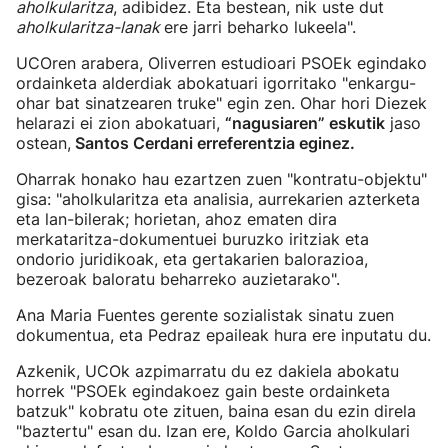
aholkularitza
, adibidez. Eta bestean, nik uste dut
aholkularitza-lanak
ere jarri beharko lukeela".
UCOren arabera, Oliverren estudioari PSOEk egindako
ordainketa alderdiak abokatuari igorritako "enkargu-
ohar bat sinatzearen truke" egin zen. Ohar hori Diezek
helarazi ei zion abokatuari,
“nagusiaren” eskutik
jaso
ostean,
Santos Cerdani erreferentzia eginez.
Oharrak honako hau ezartzen zuen "kontratu-objektu"
gisa: "aholkularitza eta analisia, aurrekarien azterketa
eta lan-bilerak; horietan, ahoz ematen dira
merkataritza-dokumentuei buruzko iritziak eta
ondorio juridikoak, eta gertakarien balorazioa,
bezeroak baloratu beharreko auzietarako".
Ana Maria Fuentes gerente sozialistak sinatu zuen
dokumentua, eta Pedraz epaileak hura ere inputatu du.
Azkenik, UCOk azpimarratu du ez dakiela abokatu
horrek "PSOEk egindakoez gain beste ordainketa
batzuk" kobratu ote zituen, baina esan du ezin direla
"baztertu" esan du. Izan ere, Koldo Garcia aholkulari