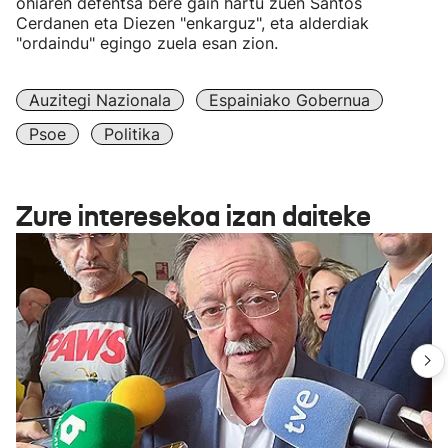
ohiaren defentsa bere gain hartu zuen Santos
Cerdanen eta Diezen "enkarguz", eta alderdiak
"ordaindu" egingo zuela esan zion.
Auzitegi Nazionala
Espainiako Gobernua
Psoe
Politika
Zure interesekoa izan daiteke