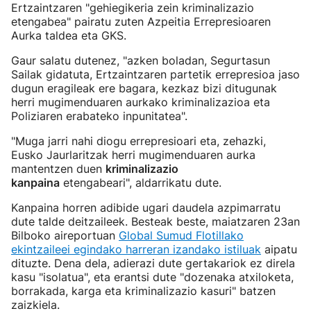
Ertzaintzaren "gehiegikeria zein kriminalizazio
etengabea" pairatu zuten Azpeitia Errepresioaren
Aurka taldea eta GKS.
Gaur salatu dutenez, "azken boladan, Segurtasun
Sailak gidatuta, Ertzaintzaren partetik errepresioa jaso
dugun eragileak ere bagara, kezkaz bizi ditugunak
herri mugimenduaren aurkako kriminalizazioa eta
Poliziaren erabateko inpunitatea".
"Muga jarri nahi diogu errepresioari eta, zehazki,
Eusko Jaurlaritzak herri mugimenduaren aurka
mantentzen duen
kriminalizazio
kanpaina
etengabeari", aldarrikatu dute.
Kanpaina horren adibide ugari daudela azpimarratu
dute talde deitzaileek. Besteak beste, maiatzaren 23an
Bilboko aireportuan
Global Sumud Flotillako
ekintzaileei egindako harreran izandako istiluak
aipatu
dituzte. Dena dela, adierazi dute gertakariok ez direla
kasu "isolatua", eta erantsi dute "dozenaka atxiloketa,
borrakada, karga eta kriminalizazio kasuri" batzen
zaizkiela.