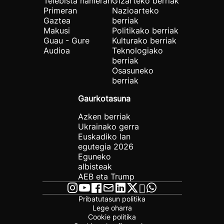
Telebista nahieran
Gizarteko berriak
Primeran
Nazioarteko
Gaztea
berriak
Makusi
Politikako berriak
Guau - Gure
Kulturako berriak
Audioa
Teknologiako
berriak
Osasuneko
berriak
Gaurkotasuna
Azken berriak
Ukrainako gerra
Euskadiko lan
egutegia 2026
Eguneko
albisteak
AEB eta Trump
Pribatutasun politika
Lege oharra
Cookie politika