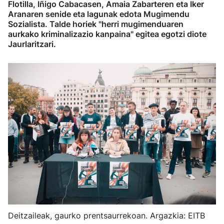
Flotilla, Iñigo Cabacasen, Amaia Zabarteren eta Iker
Aranaren senide eta lagunak edota Mugimendu
Sozialista. Talde horiek "herri mugimenduaren
aurkako kriminalizazio kanpaina" egitea egotzi diote
Jaurlaritzari.
Deitzaileak, gaurko prentsaurrekoan. Argazkia: EITB