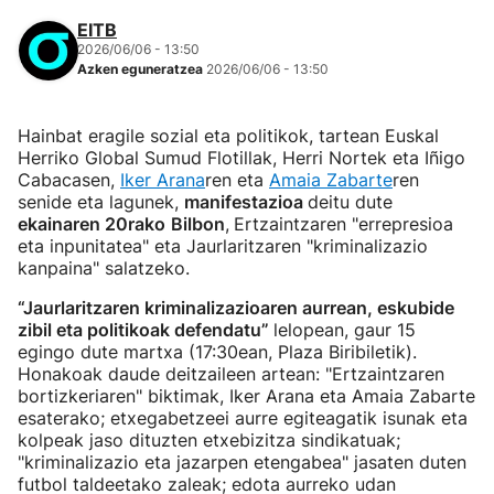
EITB
2026/06/06 - 13:50
Azken eguneratzea
2026/06/06 - 13:50
Hainbat eragile sozial eta politikok, tartean Euskal
Herriko Global Sumud Flotillak, Herri Nortek eta Iñigo
Cabacasen,
Iker Arana
ren eta
Amaia Zabarte
ren
senide eta lagunek,
manifestazioa
deitu dute
ekainaren 20rako
Bilbon
,
Ertzaintzaren "errepresioa
eta inpunitatea" eta Jaurlaritzaren "kriminalizazio
kanpaina" salatzeko.
“Jaurlaritzaren kriminalizazioaren aurrean, eskubide
zibil eta politikoak defendatu”
lelopean, gaur 15
egingo dute martxa (17:30ean, Plaza Biribiletik).
Honakoak daude deitzaileen artean: "Ertzaintzaren
bortizkeriaren" biktimak, Iker Arana eta Amaia Zabarte
esaterako; etxegabetzeei aurre egiteagatik isunak eta
kolpeak jaso dituzten etxebizitza sindikatuak;
"kriminalizazio eta jazarpen etengabea" jasaten duten
futbol taldeetako zaleak; edota aurreko udan