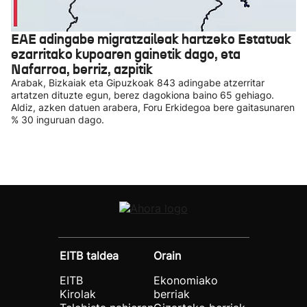
EAE adingabe migratzaileak hartzeko Estatuak
ezarritako kupoaren gainetik dago, eta
Nafarroa, berriz, azpitik
Arabak, Bizkaiak eta Gipuzkoak 843 adingabe atzerritar
artatzen dituzte egun, berez dagokiona baino 65 gehiago.
Aldiz, azken datuen arabera, Foru Erkidegoa bere gaitasunaren
% 30 inguruan dago.
EITB taldea
Orain
EITB
Ekonomiako
Kirolak
berriak