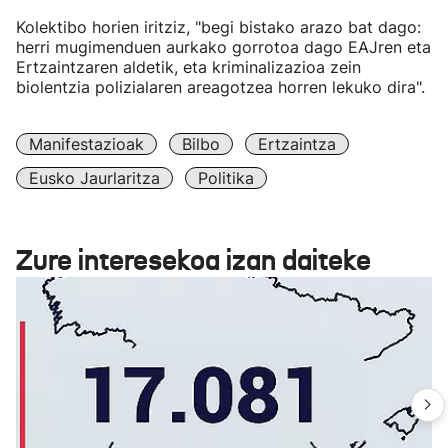
Kolektibo horien iritziz, "begi bistako arazo bat dago:
herri mugimenduen aurkako gorrotoa dago EAJren eta
Ertzaintzaren aldetik, eta kriminalizazioa zein
biolentzia polizialaren areagotzea horren lekuko dira".
Manifestazioak
Bilbo
Ertzaintza
Eusko Jaurlaritza
Politika
Zure interesekoa izan daiteke