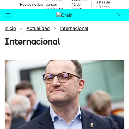
Fiestas de
|
|
Hoy es noticia
cáncer
12 de
La Blanca
colorrectal
agosto
ES
Inicio
Actualidad
Internacional
Actualidad
Buscador
Internacional
Política
Cultura
Ikusmiran
Eguraldia