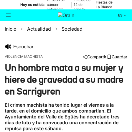
Fiestas de
|
|
Hoy es noticia
cáncer
12 de
La Blanca
colorrectal
agosto
ES
Inicio
Actualidad
Sociedad
Actualidad
Buscador
Política
Escuchar
VIOLENCIA MACHISTA
Compartir
Guardar
Cultura
Un hombre mata a su mujer y
hiere de gravedad a su madre
Ikusmiran
en Sarriguren
Eguraldia
El crimen machista ha tenido lugar el viernes a la
tarde, en el domicilio que ambos compartían. El
Ayuntamiento del Valle de Egüés ha decretado tres
días de luto y ha convocado una concentración de
repulsa para este sábado.