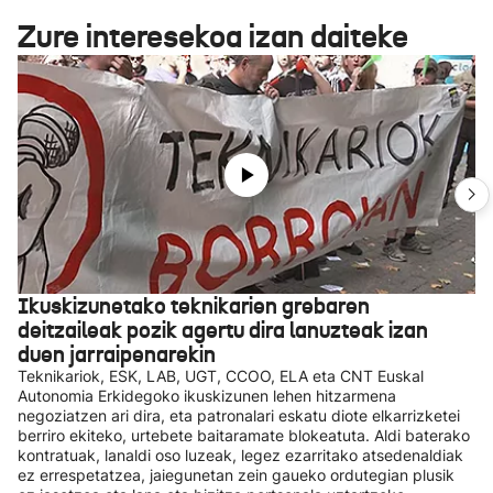
Zure interesekoa izan daiteke
Ikuskizunetako teknikarien grebaren
deitzaileak pozik agertu dira lanuzteak izan
duen jarraipenarekin
Teknikariok, ESK, LAB, UGT, CCOO, ELA eta CNT Euskal
Autonomia Erkidegoko ikuskizunen lehen hitzarmena
negoziatzen ari dira, eta patronalari eskatu diote elkarrizketei
berriro ekiteko, urtebete baitaramate blokeatuta. Aldi baterako
kontratuak, lanaldi oso luzeak, legez ezarritako atsedenaldiak
ez errespetatzea, jaiegunetan zein gaueko ordutegian plusik