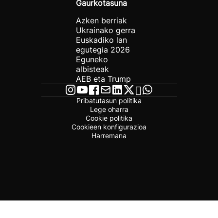
Gaurkotasuna
Azken berriak
Ukrainako gerra
Euskadiko lan
egutegia 2026
Eguneko
albisteak
AEB eta Trump
Pribatutasun politika
Lege oharra
Cookie politika
Cookieen konfigurazioa
Harremana