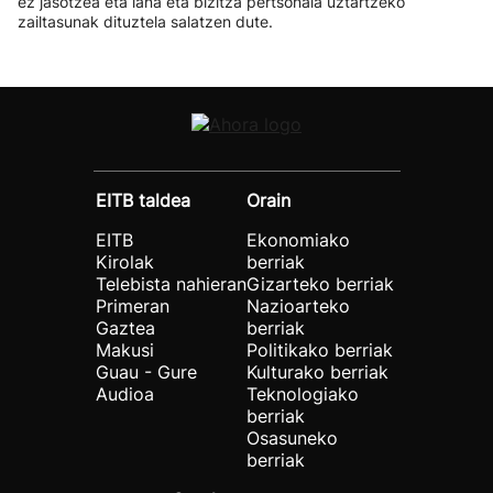
ez jasotzea eta lana eta bizitza pertsonala uztartzeko
zailtasunak dituztela salatzen dute.
EITB taldea
Orain
EITB
Ekonomiako
Kirolak
berriak
Telebista nahieran
Gizarteko berriak
Primeran
Nazioarteko
Gaztea
berriak
Makusi
Politikako berriak
Guau - Gure
Kulturako berriak
Audioa
Teknologiako
berriak
Osasuneko
berriak