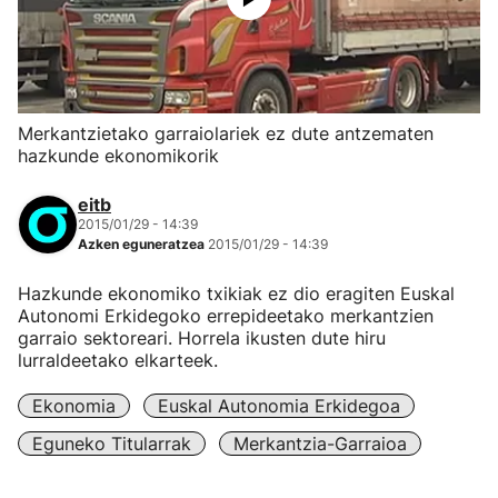
Merkantzietako garraiolariek ez dute antzematen
hazkunde ekonomikorik
eitb
2015/01/29 - 14:39
Azken eguneratzea
2015/01/29 - 14:39
Hazkunde ekonomiko txikiak ez dio eragiten Euskal
Autonomi Erkidegoko errepideetako merkantzien
garraio sektoreari. Horrela ikusten dute hiru
lurraldeetako elkarteek.
Ekonomia
Euskal Autonomia Erkidegoa
Eguneko Titularrak
Merkantzia-Garraioa