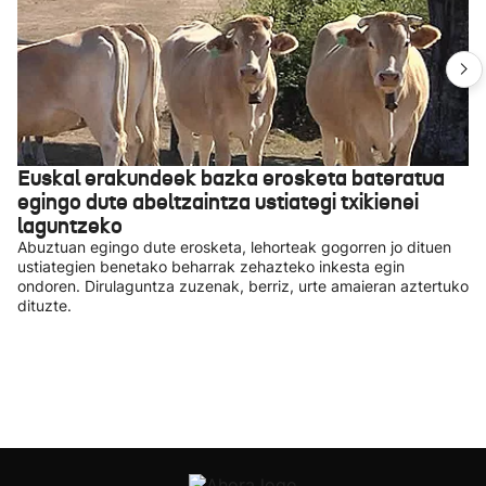
Euskal erakundeek bazka erosketa bateratua
egingo dute abeltzaintza ustiategi txikienei
laguntzeko
Abuztuan egingo dute erosketa, lehorteak gogorren jo dituen
ustiategien benetako beharrak zehazteko inkesta egin
ondoren. Dirulaguntza zuzenak, berriz, urte amaieran aztertuko
dituzte.