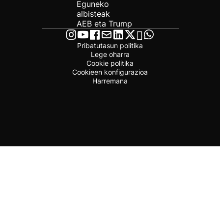
Eguneko
albisteak
AEB eta Trump
Pribatutasun politika
Lege oharra
Cookie politika
Cookieen konfigurazioa
Harremana