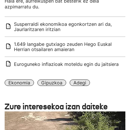
Hala ere, aurreikuspen bat besterik ez dela
azpimarratu du.
Susperraldi ekonomikoa egonkortzen ari da,
Jaurlaritzaren iritzian
1.649 langabe gutxiago zeuden Hego Euskal
Herrian otsailaren amaieran
Euroguneko inflazioak moteldu egin du jaitsiera
Ekonomia
Gipuzkoa
Adegi
Zure interesekoa izan daiteke