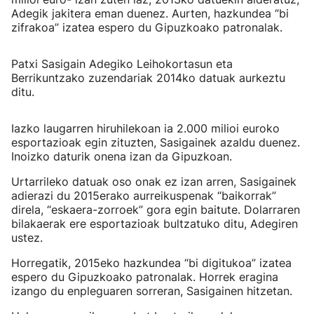
Adegik jakitera eman duenez. Aurten, hazkundea “bi
zifrakoa” izatea espero du Gipuzkoako patronalak.
Patxi Sasigain Adegiko Leihokortasun eta
Berrikuntzako zuzendariak 2014ko datuak aurkeztu
ditu.
Iazko laugarren hiruhilekoan ia 2.000 milioi euroko
esportazioak egin zituzten, Sasigainek azaldu duenez.
Inoizko daturik onena izan da Gipuzkoan.
Urtarrileko datuak oso onak ez izan arren, Sasigainek
adierazi du 2015erako aurreikuspenak “baikorrak”
direla, “eskaera-zorroek” gora egin baitute. Dolarraren
bilakaerak ere esportazioak bultzatuko ditu, Adegiren
ustez.
Horregatik, 2015eko hazkundea “bi digitukoa” izatea
espero du Gipuzkoako patronalak. Horrek eragina
izango du enpleguaren sorreran, Sasigainen hitzetan.