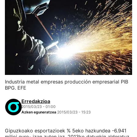
Industria metal empresas producción empresarial PIB
BPG. EFE
Erredakzioa
2015/03/23 - 01:00
Azken eguneratzea
2015/03/23 - 15:23
Gipuzkoako esportazioek % 5eko hazkundea -6.941
milioi euro- izan zuten iaz, 2013ko datuekin alderatuz,