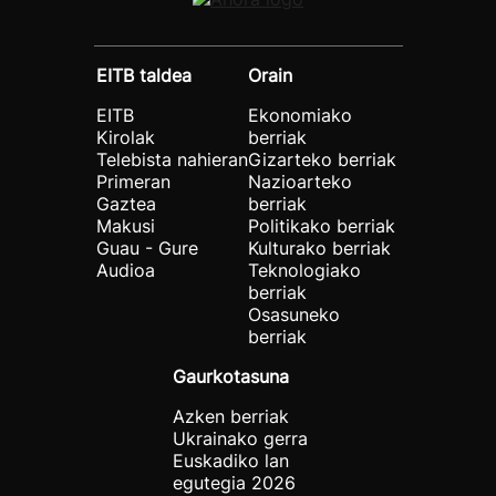
EITB taldea
Orain
EITB
Ekonomiako
Kirolak
berriak
Telebista nahieran
Gizarteko berriak
Primeran
Nazioarteko
Gaztea
berriak
Makusi
Politikako berriak
Guau - Gure
Kulturako berriak
Audioa
Teknologiako
berriak
Osasuneko
berriak
Gaurkotasuna
Azken berriak
Ukrainako gerra
Euskadiko lan
egutegia 2026