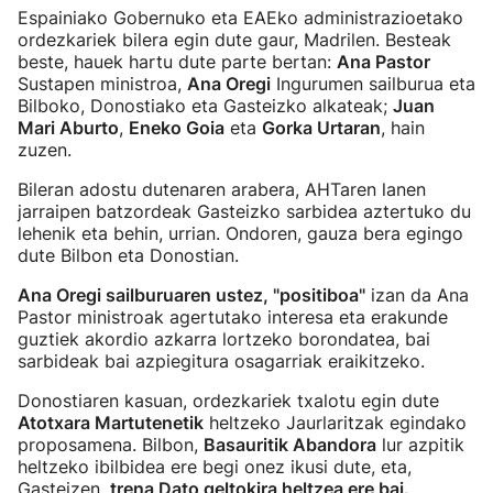
Espainiako Gobernuko eta EAEko administrazioetako
ordezkariek bilera egin dute gaur, Madrilen. Besteak
beste, hauek hartu dute parte bertan:
Ana Pastor
Sustapen ministroa,
Ana Oregi
Ingurumen sailburua eta
Bilboko, Donostiako eta Gasteizko alkateak;
Juan
Mari Aburto
,
Eneko Goia
eta
Gorka Urtaran
, hain
zuzen.
Bileran adostu dutenaren arabera, AHTaren lanen
jarraipen batzordeak Gasteizko sarbidea aztertuko du
lehenik eta behin, urrian. Ondoren, gauza bera egingo
dute Bilbon eta Donostian.
Ana Oregi sailburuaren ustez, "positiboa"
izan da Ana
Pastor ministroak agertutako interesa eta erakunde
guztiek akordio azkarra lortzeko borondatea, bai
sarbideak bai azpiegitura osagarriak eraikitzeko.
Donostiaren kasuan, ordezkariek txalotu egin dute
Atotxara Martutenetik
heltzeko Jaurlaritzak egindako
proposamena. Bilbon,
Basauritik Abandora
lur azpitik
heltzeko ibilbidea ere begi onez ikusi dute, eta,
Gasteizen,
trena Dato geltokira heltzea ere bai.