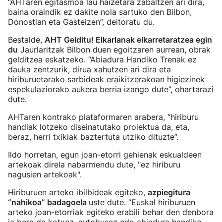
“AHTaren egitasmoa lau haizetara zabaltzen ari dira,
baina oraindik ez dakite nola sartuko den Bilbon,
Donostian eta Gasteizen”, deitoratu du.
Bestalde,
AHT Gelditu! Elkarlanak elkarretaratzea egin
du
Jaurlaritzak Bilbon duen egoitzaren aurrean, obrak
gelditzea eskatzeko. “Abiadura Handiko Trenak ez
dauka zentzurik, dirua xahutzen ari dira eta
hiriburuetarako sarbideak eraikitzerakoan higiezinek
espekulaziorako aukera berria izango dute”, ohartarazi
dute.
AHTaren kontrako plataformaren arabera, “hiriburu
handiak lotzeko diseinatutako proiektua da, eta,
beraz, herri txikiak baztertuta utziko dituzte”.
Ildo horretan, egun joan-etorri gehienak eskualdeen
artekoak direla nabarmendu dute, "ez hiriburu
nagusien artekoak".
Hiriburuen arteko ibilbideak egiteko,
azpiegitura
“nahikoa” badagoela
uste dute. “Euskal hiriburuen
arteko joan-etorriak egiteko erabili behar den denbora