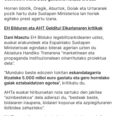
Horren ildotik, Oregik, Aburtok, Goiak eta Urtaranek
pozik hartu dute Sustapen Ministerioa lan horiek
egiteko prest agertu izana.
EH Bilduren eta AHT Gelditu! Elkarlanaren kritikak
Dani Maeztu
EH Bilduko legebiltzarkidearen ustez,
euskal erakundeek eta Espainiako Sustapen
Ministerioak egindako bilerak agerian uzten du
Abiadura Handiko Trenarena “marketinean eta
propaganda instituzionalean oinarritutako proiektua
dela”.
“Munduko beste edozein tokitan
eskandalagarria
litzateke 5.000 milioi euro gastatu eta gero horrelako
gaiak eztabaidatzen egotea
”, kritikatu du.
AHTa euskal hiriburuetan nola sartuko den jakitea
“ezinbestekoa” dela adierazi du, “besteak beste,
bidaiaren iraupena, bidaiari kopurua eta azpiegituraren
ibilbidea zehazteko”.