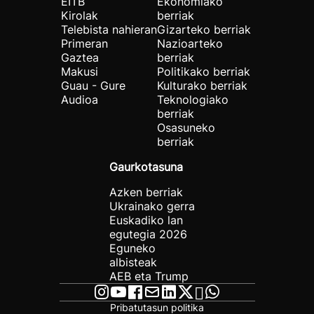
EITB
Ekonomiako
Kirolak
berriak
Telebista nahieran
Gizarteko berriak
Primeran
Nazioarteko
Gaztea
berriak
Makusi
Politikako berriak
Guau - Gure
Kulturako berriak
Audioa
Teknologiako
berriak
Osasuneko
berriak
Gaurkotasuna
Azken berriak
Ukrainako gerra
Euskadiko lan
egutegia 2026
Eguneko
albisteak
AEB eta Trump
Pribatutasun politika