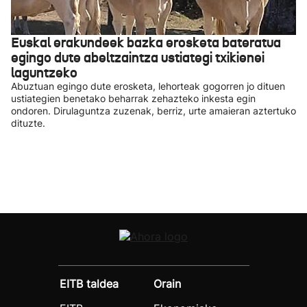
Euskal erakundeek bazka erosketa bateratua
egingo dute abeltzaintza ustiategi txikienei
laguntzeko
Abuztuan egingo dute erosketa, lehorteak gogorren jo dituen
ustiategien benetako beharrak zehazteko inkesta egin
ondoren. Dirulaguntza zuzenak, berriz, urte amaieran aztertuko
dituzte.
EITB taldea
Orain