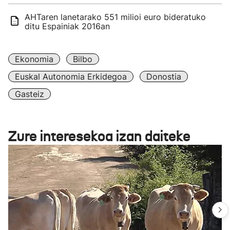
AHTaren lanetarako 551 milioi euro bideratuko
ditu Espainiak 2016an
Ekonomia
Bilbo
Euskal Autonomia Erkidegoa
Donostia
Gasteiz
Zure interesekoa izan daiteke