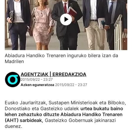
Abiadura Handiko Trenaren inguruko bilera izan da
Madrilen
AGENTZIAK | ERREDAKZIOA
2015/09/22 - 23:27
Azken eguneratzea
2015/09/22 - 23:27
Eusko Jaurlaritzak, Sustapen Ministerioak eta Bilboko,
Donostiako eta Gasteizko udalek
urtea bukatu baino
lehen zehaztuko dituzte Abiadura Handiko Trenaren
(AHT) sarbideak,
Gasteizko Gobernuak jakinarazi
duenez.