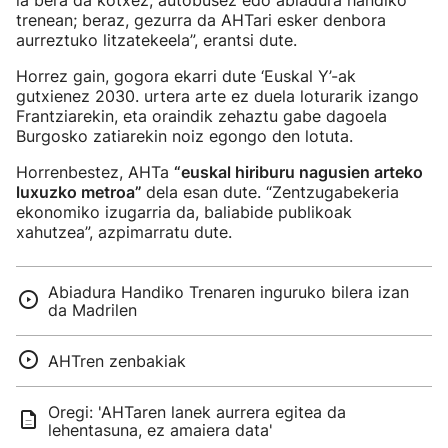
ia bera da kotxez, autobusez edo abiadura handiko
trenean; beraz, gezurra da AHTari esker denbora
aurreztuko litzatekeela”, erantsi dute.
Horrez gain, gogora ekarri dute ‘Euskal Y’-ak
gutxienez 2030. urtera arte ez duela loturarik izango
Frantziarekin, eta oraindik zehaztu gabe dagoela
Burgosko zatiarekin noiz egongo den lotuta.
Horrenbestez, AHTa
“euskal hiriburu nagusien arteko
luxuzko metroa”
dela esan dute. “Zentzugabekeria
ekonomiko izugarria da, baliabide publikoak
xahutzea”, azpimarratu dute.
Abiadura Handiko Trenaren inguruko bilera izan
da Madrilen
AHTren zenbakiak
Oregi: 'AHTaren lanek aurrera egitea da
lehentasuna, ez amaiera data'