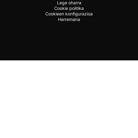
Lege oharra
Cookie politika
Cookieen konfigurazioa
Harremana