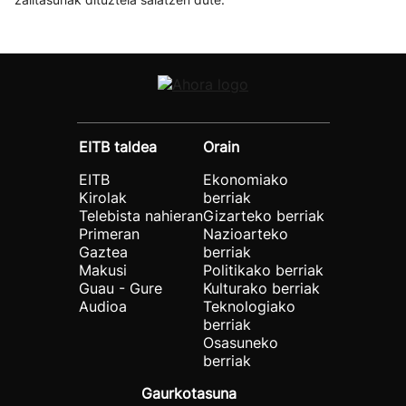
EITB taldea
Orain
EITB
Ekonomiako
Kirolak
berriak
Telebista nahieran
Gizarteko berriak
Primeran
Nazioarteko
Gaztea
berriak
Makusi
Politikako berriak
Guau - Gure
Kulturako berriak
Audioa
Teknologiako
berriak
Osasuneko
berriak
Gaurkotasuna