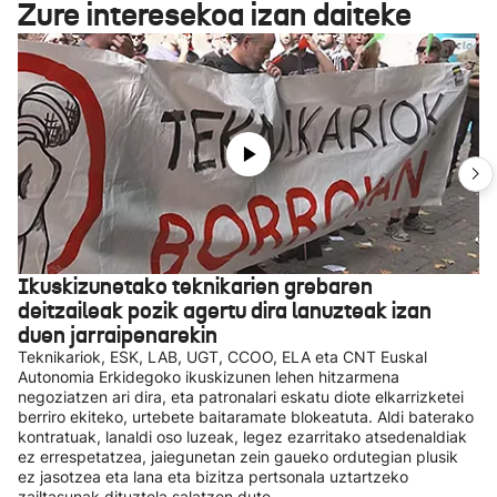
Zure interesekoa izan daiteke
Ikuskizunetako teknikarien grebaren
deitzaileak pozik agertu dira lanuzteak izan
duen jarraipenarekin
Teknikariok, ESK, LAB, UGT, CCOO, ELA eta CNT Euskal
Autonomia Erkidegoko ikuskizunen lehen hitzarmena
negoziatzen ari dira, eta patronalari eskatu diote elkarrizketei
berriro ekiteko, urtebete baitaramate blokeatuta. Aldi baterako
kontratuak, lanaldi oso luzeak, legez ezarritako atsedenaldiak
ez errespetatzea, jaiegunetan zein gaueko ordutegian plusik
ez jasotzea eta lana eta bizitza pertsonala uztartzeko
zailtasunak dituztela salatzen dute.