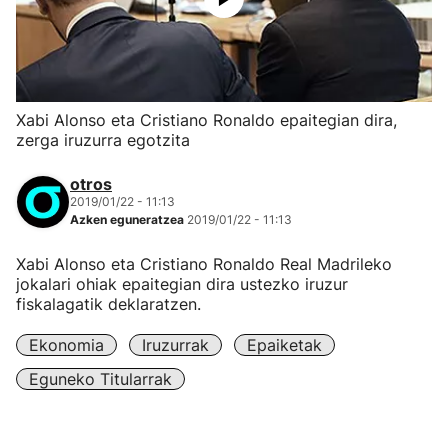
Xabi Alonso eta Cristiano Ronaldo epaitegian dira,
zerga iruzurra egotzita
otros
2019/01/22 - 11:13
Azken eguneratzea
2019/01/22 - 11:13
Xabi Alonso eta Cristiano Ronaldo Real Madrileko
jokalari ohiak epaitegian dira ustezko iruzur
fiskalagatik deklaratzen.
Ekonomia
Iruzurrak
Epaiketak
Eguneko Titularrak