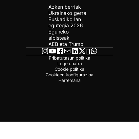
Azken berriak
Ukrainako gerra
Euskadiko lan
egutegia 2026
Eguneko
albisteak
AEB eta Trump
Pribatutasun politika
Lege oharra
Cookie politika
Cookieen konfigurazioa
Harremana