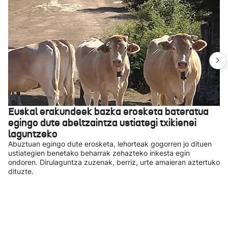
Euskal erakundeek bazka erosketa bateratua
egingo dute abeltzaintza ustiategi txikienei
laguntzeko
Abuztuan egingo dute erosketa, lehorteak gogorren jo dituen
ustiategien benetako beharrak zehazteko inkesta egin
ondoren. Dirulaguntza zuzenak, berriz, urte amaieran aztertuko
dituzte.