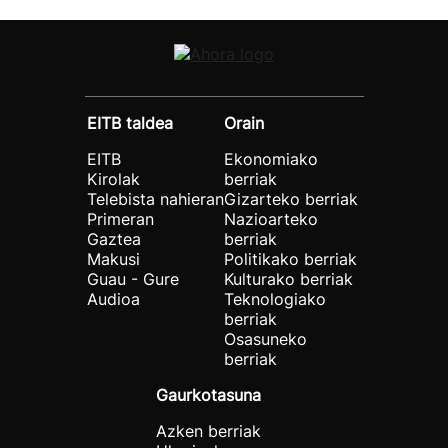
EITB taldea
Orain
EITB
Ekonomiako
Kirolak
berriak
Telebista nahieran
Gizarteko berriak
Primeran
Nazioarteko
Gaztea
berriak
Makusi
Politikako berriak
Guau - Gure
Kulturako berriak
Audioa
Teknologiako
berriak
Osasuneko
berriak
Gaurkotasuna
Azken berriak