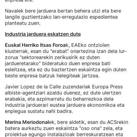
Navalek bere jarduera bertan behera utzi eta bere
langile guztientzako lan-erregulazio espedientea
planteatu zuen.
Industria jarduera eskatzen dute
Euskal Herriko Itsas Foroa
k, EAEko ontziolen
klusterrak, esan du "erabat" onartezina izan dela lur-
zorua "sektorearekin zerikusirik ez duten
jardueretarako" bideratuko duen enpresa bati
esleitzea, eta ez du baztertzen eskaintza egin duten
beste enpresa batzuk helegiteak jartzea.
Javier Lopez de la Calle zuzendariak Europa Press
albiste-agentziari azaldu duenez, ez dute ulertzen
erabakia, eta azpimarratu du beharrezkoa dela
industria jarduerari eustea jarduera ekonomikoa eta
enplegua sustatu nahi badira.
Merina Meriodonal
ek, bere aldetik, esan du ACSrekin
batera aurkeztu zuen eskaintza "oso ona" zela, eta
proiektua egungo instalazioak berreskuratzean eta