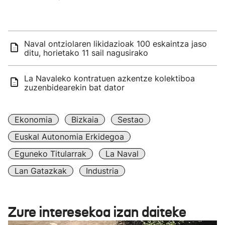
Naval ontziolaren likidazioak 100 eskaintza jaso
ditu, horietako 11 sail nagusirako
La Navaleko kontratuen azkentze kolektiboa
zuzenbidearekin bat dator
Ekonomia
Bizkaia
Sestao
Euskal Autonomia Erkidegoa
Eguneko Titularrak
La Naval
Lan Gatazkak
Industria
Zure interesekoa izan daiteke