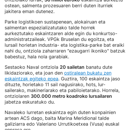
ostean, salmenta prozesuaren berri duten iturriek
jakitera eman dutenez.
Parke logistikoen sustapenean, alokairuan eta
salmentan espezializatutako talde horrek
aurkeztutako eskaintzaren alde egin du konkurtso-
administratzaileak. VPGk Bruselan du egoitza, eta
lursail horietan industria- eta logistika-parke bat eraiki
nahi du, ontziola zaharraren "ezaugarri ikoniko" batzuk
babestuz, hala nola garabiak.
Sestaoko Naval ontziola
20 sailetan
banatu dute
likidaziorako, eta joan den
ostiralean bukatu zen
eskaintzak egiteko epea
. Guztira, 100 eskaintza jaso
dituzte, horietako 11 sail nagusirako, hots, lur-
sailerako, makineriarako eta pabiloietarako. Horrela,
ontziolaren
300.000 metro koadroko lursailaren
jabetza eskuratuko du.
Navaleko lurretan eskaintza egin duten konpainien
artean ACS dago, baita Marina Meridional talde
galiziarra edo Valeriano Urrutikoetxea (Vusa) euskal
enpresa ere.