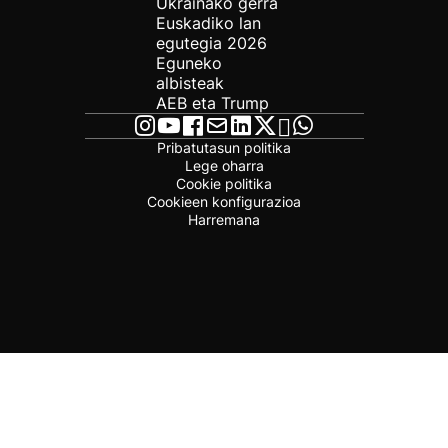
Ukrainako gerra
Euskadiko lan
egutegia 2026
Eguneko
albisteak
AEB eta Trump
Pribatutasun politika
Lege oharra
Cookie politika
Cookieen konfigurazioa
Harremana