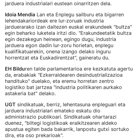
jarduera industrialari eustean oinarritzen dela.
Idoia Mendia
Lan eta Enplegu sailburu eta bigarren
lehendakariordeak ere lur-zoruak industria
jarduerarako izan daitezen euskal erakundeek "bultza"
egin beharko luketela iritzi dio. "Erakundeetatik bultza
egin dezakegun heinean, egingo dugu, industria
jarduera egon dadin lur-zoru horietan, enplegu
kualifikatuarekin, onena izango delako inguru
horrentzat eta Euskadirentzat", gaineratu du.
EH Bildu
ren talde parlamentarioa ere kezkatuta agertu
da, erabakiak "Ezkerraldearen desindustrializazioa
handituko" duelako, eta eremu horretan zentro
logistiko bat jartzea "industria politikaren aurkako
astakeria bat" delako.
UGT
sindikatuak, berriz, lehentasuna enpleguari eta
jarduera industrialari emateko eskatu dio
administrazio publikoari. Sindikatuak ohartarazi
duenez, "biltegi logistikoak eraikitzearen aldeko
apustua egiten bada bakarrik, lanpostu gutxi sortuko
dira, eta oso prekarioak".