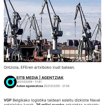
Ontziola, EFEren artxiboko irudi batean.
EITB MEDIA | AGENTZIAK
2021/03/09 - 11:41
Azken eguneratzea
2021/03/09 - 21:54
VGP
Belgikako logistika taldeari esleitu dizkiote Naval
ontziolako lurrak,
36 milioi euroko
eskaintza aurkeztu