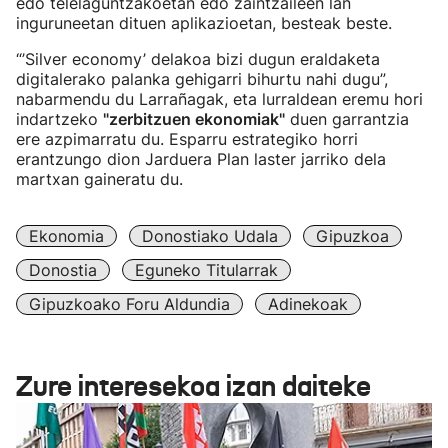
edo telelaguntzakoetan edo zaintzaileen lan
inguruneetan dituen aplikazioetan, besteak beste.
“’Silver economy’ delakoa bizi dugun eraldaketa
digitalerako palanka gehigarri bihurtu nahi dugu”,
nabarmendu du Larrañagak, eta lurraldean eremu hori
indartzeko
"zerbitzuen ekonomiak"
duen garrantzia
ere azpimarratu du. Esparru estrategiko horri
erantzungo dion Jarduera Plan laster jarriko dela
martxan gaineratu du.
Ekonomia
Donostiako Udala
Gipuzkoa
Donostia
Eguneko Titularrak
Gipuzkoako Foru Aldundia
Adinekoak
Zure interesekoa izan daiteke