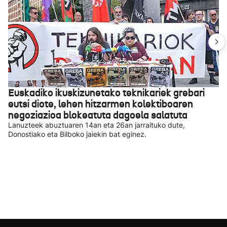
Euskadiko ikuskizunetako teknikariek grebari
eutsi diote, lehen hitzarmen kolektiboaren
negoziazioa blokeatuta dagoela salatuta
Lanuzteek abuztuaren 14an eta 26an jarraituko dute,
Donostiako eta Bilboko jaiekin bat eginez.