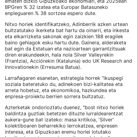
ematen dizkio Gipuzkoako ekonomiari, eta 2025ean
BPGren % 32 izatea eta Europar Batasuneko
enpleguaren % 38 sortzea espero dute.
Nitxo horiek identifikatzeko, Adinberrik azken urtean
bultzatutako ikerketa bat hartu da oinarri, eta inkesta
eta elkarrizketa sakonak egin zaizkien 188 eragilek
baino gehiagok esku hartu dute. Gainera, alderaketa
bat egin da Estatuan eta nazioartean garrantzitsuak
diren erakundeekin, hala nola Silver Valleyrekin
(Frantzia), Acciórekin (Katalunia) edo UK Research and
Innovationekin (Erresuma Batua).
Larrañagaren esanetan, estrategia horrek "ikuspegi
soziala bateratuko du, adinekoen bizi-kalitatea eta
arreta hobetuz, eta ekonomikoa, hazkundea eta
enpresa-proiektu berrien sorrera bultzatuz.
Azterketak ondorioztatu duenez, "bost nitxo horiek
baldintza guztiak betetzen dituzte lurraldearentzat
aukera-gune bat izateko: masa kritikoa, 'Silver'
kolektiboaren beharrekiko lerrokatzea, enpresen
interesa, eta Gipuzkoan eremu horiei lotutako