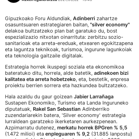
Gipuzkoako Foru Aldundiak,
Adinberri
zahartze
osasuntsuaren estrategiaren baitan,
"silver economy"
delakoa bultzatzeko plan bat garatuko du, bost
espezializazio nitxotan oinarrituta: zerbitzu sozio-
sanitarioak eta arreta-ereduak, etxearen egokitzapena
eta laguntza teknikoak, turismoa, ingurune lagunkoiak
eta teknologia gaitzaile digitalak.
Estrategia horrek ikuspegi soziala eta ekonomikoa
bateratuko ditu, horrela, alde batetik,
adinekoen bizi
kalitatea eta arreta hobetzeko
, eta, bestetik, enpresa
proiektu berrien sorrera eta hazkundea bultzatzeko.
Hala azaldu du gaur goizean
Jabier Larrañaga
Sustapen Ekonomiko, Turismo eta Landa Inguruneko
diputatuak,
Rakel San Sebastian
Adinberriko
zuzendariarekin batera, 'Silver economy' estrategia
lurraldean garatzeko ikerketaren aurkezpenean.
Azpimarratu dutenez,
merkatu horrek BPGren % 5,5
(1.472 milioi) eta
enpleguaren % 9,2
(31.885 lanpostu)