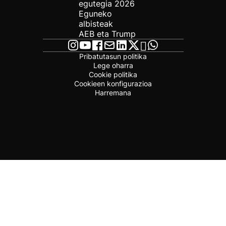
egutegia 2026
Eguneko
albisteak
AEB eta Trump
Pribatutasun politika
Lege oharra
Cookie politika
Cookieen konfigurazioa
Harremana