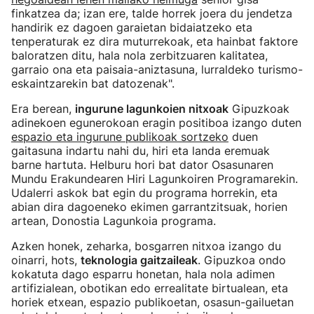
finkatzea da; izan ere, talde horrek joera du jendetza
handirik ez dagoen garaietan bidaiatzeko eta
tenperaturak ez dira muturrekoak, eta hainbat faktore
baloratzen ditu, hala nola zerbitzuaren kalitatea,
garraio ona eta paisaia-aniztasuna, lurraldeko turismo-
eskaintzarekin bat datozenak".
Era berean,
ingurune lagunkoien nitxoak
Gipuzkoak
adinekoen egunerokoan eragin positiboa izango duten
espazio eta ingurune publikoak sortzeko
duen
gaitasuna indartu nahi du, hiri eta landa eremuak
barne hartuta. Helburu hori bat dator Osasunaren
Mundu Erakundearen Hiri Lagunkoiren Programarekin.
Udalerri askok bat egin du programa horrekin, eta
abian dira dagoeneko ekimen garrantzitsuak, horien
artean, Donostia Lagunkoia programa.
Azken honek, zeharka, bosgarren nitxoa izango du
oinarri, hots,
teknologia gaitzaileak
. Gipuzkoa ondo
kokatuta dago esparru honetan, hala nola adimen
artifizialean, obotikan edo errealitate birtualean, eta
horiek etxean, espazio publikoetan, osasun-gailuetan