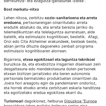
berrikuntza- eta ezagutza-gaitasunak izatea".
Bost merkatu-nitxo
Lehen nitxoa, zerbitzu
sozio-sanitarioena eta arreta
ereduena
, pertsonarengan oinarritutako arreta
eredutik abiatuko da, eta arreta berezia jarriko du
telemedikuntzan eta telelaguntza aurreratuan, alde
batetik, eta estimulazio kognitiboan, bestetik. Afagi,
Oroi edo Cita Alzheimer erakundeek, besteak beste,
abian jarrita dituzte dagoeneko zenbait programa
estimulazio kognitiboaren alorrean.
Bigarrena,
etxea egokitzeari eta laguntza teknikoei
buruzkoa da, eta etxebizitza irisgarrien diseinuan zein
desgaitasuna edo mendekotasuna duten pertsonek
etxean bizitzen jarraitzeko eta beren autonomia
pertsonala bermatzeko produktuetan oinarritzen da.
Joera hori areagotu egin da pandemiaren ondorioz,
eta horrek etxeko arreta zerbitzuen eskaria handitzea
eta egoitzetako eredua egokitzea ekarri du.
Turismoari
dagokionez, helburua
Gipuzkoa "Europa
hegoaldean lehen mailako helmuga
senior gisa