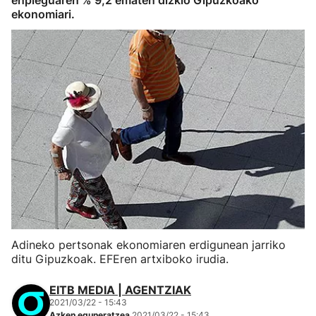
enpleguaren % 9,2 ematen dizkio Gipuzkoako
ekonomiari.
Adineko pertsonak ekonomiaren erdigunean jarriko
ditu Gipuzkoak. EFEren artxiboko irudia.
EITB MEDIA | AGENTZIAK
2021/03/22 - 15:43
Azken eguneratzea
2021/03/22 - 15:43