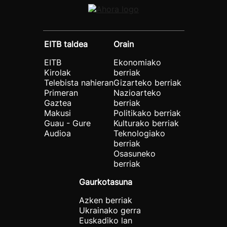
EITB taldea
Orain
EITB
Ekonomiako
Kirolak
berriak
Telebista nahieran
Gizarteko berriak
Primeran
Nazioarteko
Gaztea
berriak
Makusi
Politikako berriak
Guau - Gure
Kulturako berriak
Audioa
Teknologiako
berriak
Osasuneko
berriak
Gaurkotasuna
Azken berriak
Ukrainako gerra
Euskadiko lan