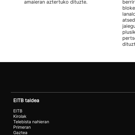
amaieran aztertuko dituzte.
berri
bloke
lanal
atsed
jaieg
plusi
perts
dituz
EITB taldea
EITB
Kirolak
Telebista nahieran
Primeran
Gaztea