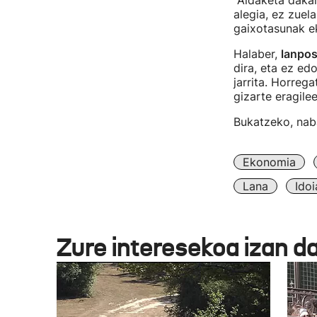
"Aldaketa dakar
alegia, ez zuel
gaixotasunak ek
Halaber,
lanpos
dira, eta ez ed
jarrita. Horrega
gizarte eragilee
Bukatzeko, naba
Ekonomia
Lana
Ido
Zure interesekoa izan d