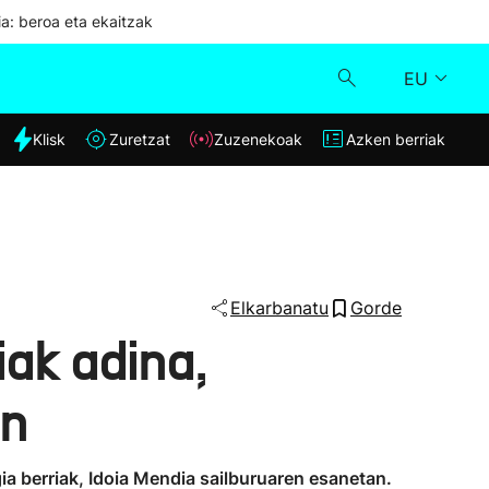
ia: beroa eta ekaitzak
EU
dia
Klisk
Zuretzat
Zuzenekoak
Azken berriak
Klisk
Zuzenekoak
Zuretzat
Elkarbanatu
Gorde
ak adina,
Azken berriak
an
gia berriak, Idoia Mendia sailburuaren esanetan.