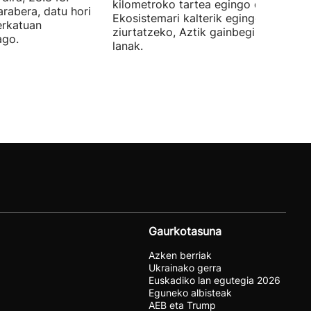
kilometroko tartea egingo du ur azpi
arabera, datu hori
Ekosistemari kalterik egingo ez zaiol
erkatuan
ziurtatzeko, Aztik gainbegiratuko dit
ago.
lanak.
Gaurkotasuna
Azken berriak
Ukrainako gerra
Euskadiko lan egutegia 2026
Eguneko albisteak
AEB eta Trump