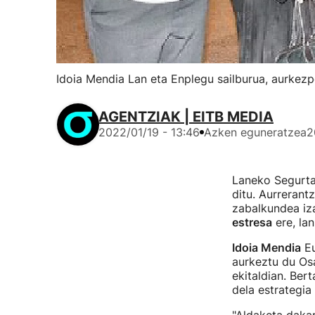
Idoia Mendia Lan eta Enplegu sailburua, aurkezp
AGENTZIAK | EITB MEDIA
2022/01/19 - 13:46
Azken eguneratzea
2
Laneko Segurta
ditu. Aurrerant
zabalkundea iza
estresa
ere, la
Idoia Mendia
Eu
aurkeztu du Os
ekitaldian. Ber
dela estrategia 