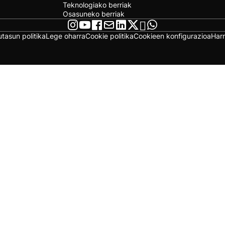
Teknologiako berriak
Osasuneko berriak
utasun politika
Lege oharra
Cookie politika
Cookieen konfigurazioa
Har