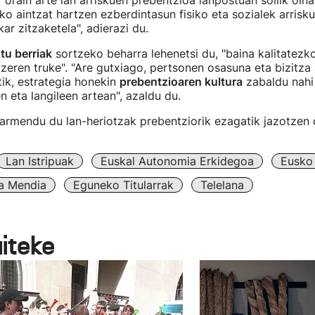
 orain arte lan arriskuen prebentzioa lanpostuan soilik oina
ako aintzat hartzen ezberdintasun fisiko eta sozialek arrisk
ar zitzaketela", adierazi du.
tu berriak
sortzeko beharra lehenetsi du, "baina kalitatezk
ozeren truke". "Are gutxiago, pertsonen osasuna eta bizitza 
tik, estrategia honekin
prebentzioaren kultura
zabaldu nahi
n eta langileen artean", azaldu du.
rmendu du lan-heriotzak prebentziorik ezagatik jazotzen d
Lan Istripuak
Euskal Autonomia Erkidegoa
Eusko 
ia Mendia
Eguneko Titularrak
Telelana
aiteke