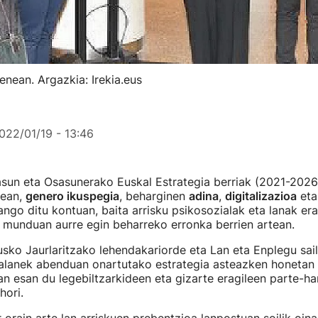
enean. Argazkia: Irekia.eus
022/01/19 - 13:46
sun eta Osasunerako Euskal Estrategia berriak (2021-2026
zean,
genero ikuspegia
, beharginen
adina
,
digitalizazioa
et
ngo ditu kontuan, baita arrisku psikosozialak eta lanak er
n munduan aurre egin beharreko erronka berrien artean.
sko Jaurlaritzako lehendakariorde eta Lan eta Enplegu sai
alanek abenduan onartutako estrategia asteazken honetan 
tan esan du legebiltzarkideen eta gizarte eragileen parte-ha
hori.