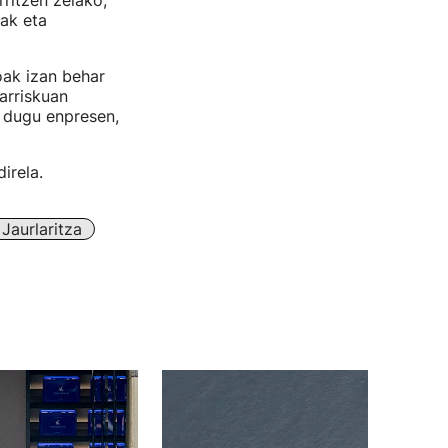
rritzen zelako,
uak eta
oak izan behar
arriskuan
 dugu enpresen,
irela.
Jaurlaritza