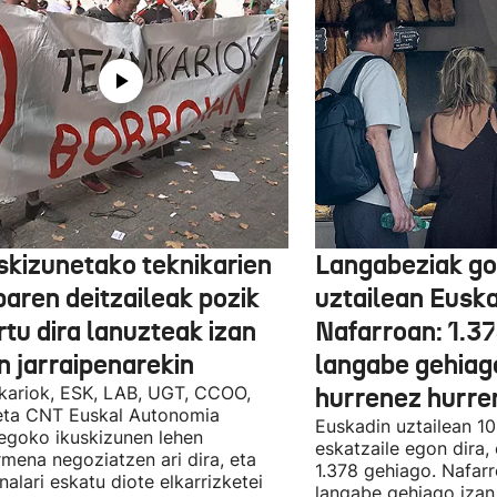
skizunetako teknikarien
Langabeziak go
baren deitzaileak pozik
uztailean Euska
tu dira lanuzteak izan
Nafarroan: 1.3
n jarraipenarekin
langabe gehiag
kariok, ESK, LAB, UGT, CCOO,
hurrenez hurre
eta CNT Euskal Autonomia
Euskadin uztailean 1
egoko ikuskizunen lehen
eskatzaile egon dira,
rmena negoziatzen ari dira, eta
1.378 gehiago. Nafarr
nalari eskatu diote elkarrizketei
langabe gehiago izan 