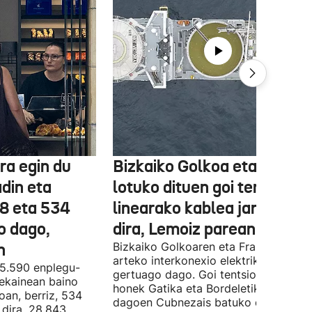
ra egin du
Bizkaiko Golkoa eta Frantz
din eta
lotuko dituen goi tentsioko
78 eta 534
linearako kablea jartzen ha
o dago,
dira, Lemoiz parean
n
Bizkaiko Golkoaren eta Frantziaren
arteko interkonexio elektrikoa
05.590 enplegu-
gertuago dago. Goi tentsioko linea
 ekainean baino
honek Gatika eta Bordeletik gertu
oan, berriz, 534
dagoen Cubnezais batuko ditu eta 2
dira, 28.843.