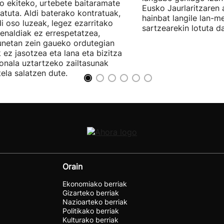
ro ekiteko, urtebete baitaramate
Eusko Jaurlaritzaren 
atuta. Aldi baterako kontratuak,
hainbat langile lan-m
di oso luzeak, legez ezarritako
sartzearekin lotuta d
enaldiak ez errespetatzea,
unetan zein gaueko ordutegian
k ez jasotzea eta lana eta bizitza
onala uztartzeko zailtasunak
tela salatzen dute.
Orain
Ekonomiako berriak
Gizarteko berriak
Nazioarteko berriak
Politikako berriak
Kulturako berriak