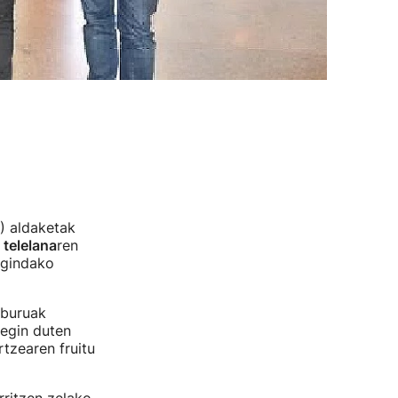
) aldaketak
a
telelana
ren
agindako
lburuak
egin duten
rtzearen fruitu