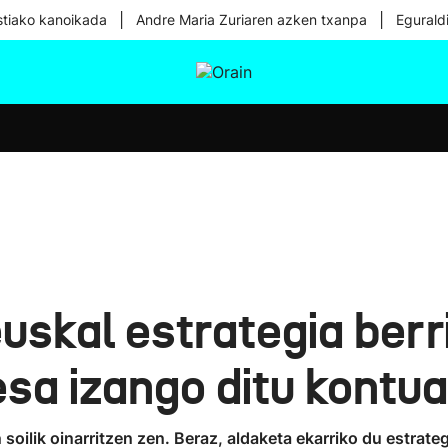
|
|
tiako kanoikada
Andre Maria Zuriaren azken txanpa
Egurald
tura
Ikusmiran
Egural
Osasuna
Teknologia
skal estrategia berri
esa izango ditu kontu
 soilik oinarritzen zen. Beraz, aldaketa ekarriko du estrate