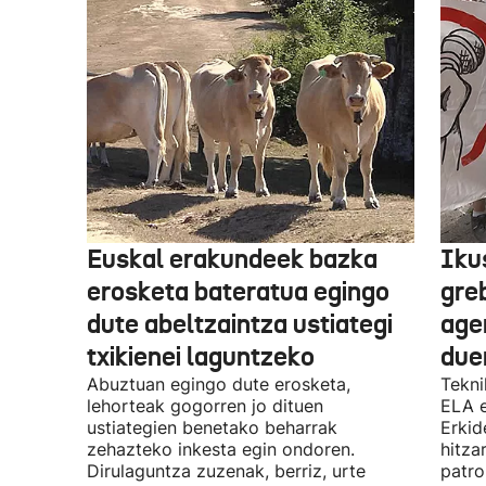
Euskal erakundeek bazka
Iku
erosketa bateratua egingo
gre
dute abeltzaintza ustiategi
ager
txikienei laguntzeko
due
Abuztuan egingo dute erosketa,
Tekni
lehorteak gogorren jo dituen
ELA 
ustiategien benetako beharrak
Erkid
zehazteko inkesta egin ondoren.
hitza
Dirulaguntza zuzenak, berriz, urte
patro