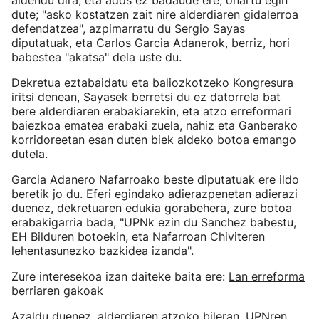
aldendu dira, eta ados ez badaude ere, onartu egin
dute; "asko kostatzen zait nire alderdiaren gidalerroa
defendatzea", azpimarratu du Sergio Sayas
diputatuak, eta Carlos Garcia Adanerok, berriz, hori
babestea "akatsa" dela uste du.
Dekretua eztabaidatu eta baliozkotzeko Kongresura
iritsi denean, Sayasek berretsi du ez datorrela bat
bere alderdiaren erabakiarekin, eta atzo erreformari
baiezkoa ematea erabaki zuela, nahiz eta Ganberako
korridoreetan esan duten biek aldeko botoa emango
dutela.
Garcia Adanero Nafarroako beste diputatuak ere ildo
beretik jo du. Eferi egindako adierazpenetan adierazi
duenez, dekretuaren edukia gorabehera, zure botoa
erabakigarria bada, "UPNk ezin du Sanchez babestu,
EH Bilduren botoekin, eta Nafarroan Chiviteren
lehentasunezko bazkidea izanda".
Zure interesekoa izan daiteke baita ere:
Lan erreforma
berriaren gakoak
Azaldu duenez, alderdiaren atzoko bileran, UPNren