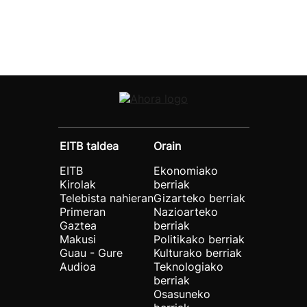
EITB taldea
Orain
EITB
Ekonomiako
Kirolak
berriak
Telebista nahieran
Gizarteko berriak
Primeran
Nazioarteko
Gaztea
berriak
Makusi
Politikako berriak
Guau - Gure
Kulturako berriak
Audioa
Teknologiako
berriak
Osasuneko