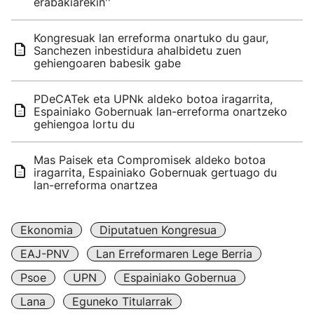
erabakiarekin''
Kongresuak lan erreforma onartuko du gaur,
Sanchezen inbestidura ahalbidetu zuen
gehiengoaren babesik gabe
PDeCATek eta UPNk aldeko botoa iragarrita,
Espainiako Gobernuak lan-erreforma onartzeko
gehiengoa lortu du
Mas Paisek eta Compromisek aldeko botoa
iragarrita, Espainiako Gobernuak gertuago du
lan-erreforma onartzea
Ekonomia
Diputatuen Kongresua
EAJ-PNV
Lan Erreformaren Lege Berria
Psoe
UPN
Espainiako Gobernua
Lana
Eguneko Titularrak