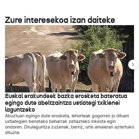
Zure interesekoa izan daiteke
Euskal erakundeek bazka erosketa bateratua
egingo dute abeltzaintza ustiategi txikienei
laguntzeko
Abuztuan egingo dute erosketa, lehorteak gogorren jo dituen
ustiategien benetako beharrak zehazteko inkesta egin
ondoren. Dirulaguntza zuzenak, berriz, urte amaieran aztertuko
dituzte.