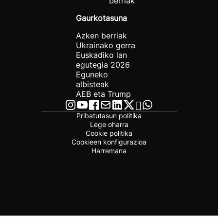
berriak
Gaurkotasuna
Azken berriak
Ukrainako gerra
Euskadiko lan
egutegia 2026
Eguneko
albisteak
AEB eta Trump
Pribatutasun politika
Lege oharra
Cookie politika
Cookieen konfigurazioa
Harremana