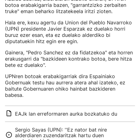
botoa erabakigarria bazen, "garrantzizko zerbaiten
truke" eman beharko litzatekeela iritzi zioten.
Hala ere, kexu agertu da Union del Pueblo Navarroko
(UPN) presidente Javier Esparzak ez duelako horri
buruz ezer esan, eta ez duelako alderdiko bi
diputatuekin hitz egin ere egin.
Gainera, "Pedro Sanchez ez da fidatzekoa" eta horren
erakusgarri da "bazkideen kontrako botoa, bere hitza
bete ez duelako".
UPNren botoak erabakigarriak dira Espainiako
Gobernuak testu hau aurrera atera ahal izateko, ez
baitute Gobernuaren ohiko hainbat bazkideren
babesa.
EAJk lan erreformaren aurka bozkatuko du
Sergio Sayas (UPN): ''Ez nator bat nire
alderdiaren zuzendaritzak hartu duen