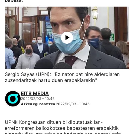
babesa.
Sergio Sayas (UPN): ''Ez nator bat nire alderdiaren
zuzendaritzak hartu duen erabakiarekin''
EITB MEDIA
2022/02/03 - 10:45
Azken eguneratzea
2022/02/03 - 10:45
UPNk Kongresuan dituen bi diputatuak lan-
erreformaren baliozkotzea babestearen erabakitik