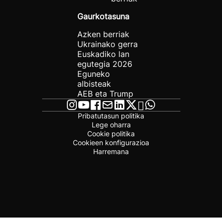
Gaurkotasuna
Azken berriak
Ukrainako gerra
Euskadiko lan
egutegia 2026
Eguneko
albisteak
AEB eta Trump
Pribatutasun politika
Lege oharra
Cookie politika
Cookieen konfigurazioa
Harremana