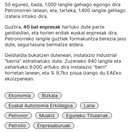
50 egunez, bada, 1.000 langile gehiago egongo dira
Petronorren lanean, eta, tarteka, 1.400 langile gehiago
izatera iritsiko dira.
Guztira,
40 bat enpresak
hartuko dute parte
geldialdian, eta horien erdiak euskal enpresak dira.
Petronorreko langile guztiek formakuntza berezia jaso
dute, segurtasuna bermatze aldera.
Geldialdia bukatzen dutenean, instalazio industrial
"berria" estreinatuko dute. Zuzeneko 940 langile eta
zeharkako 6.000 arituko dira instalazio "berri"
horretan lanean, eta % 9,7ko pisua izango du EAEko
ekoizpenean.
Ekonomia
Bizkaia
Euskal Autonomia Erkidegoa
Lana
Petronor
Muskiz
Eguneko Titularrak
Petrolio
Enpresaburuak