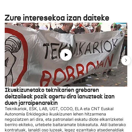
Zure interesekoa izan daiteke
Ikuskizunetako teknikarien grebaren
deitzaileak pozik agertu dira lanuzteak izan
duen jarraipenarekin
Teknikariok, ESK, LAB, UGT, CCOO, ELA eta CNT Euskal
Autonomia Erkidegoko ikuskizunen lehen hitzarmena
negoziatzen ari dira, eta patronalari eskatu diote elkarrizketei
berriro ekiteko, urtebete baitaramate blokeatuta. Aldi baterako
kontratuak, lanaldi oso luzeak, legez ezarritako atsedenaldiak