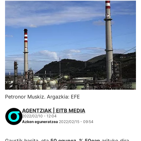
Petronor Muskiz. Argazkia: EFE
AGENTZIAK | EITB MEDIA
2022/02/10 - 12:04
Azken eguneratzea
2022/02/15 - 09:54
Gaurtik hasita, eta
50 egunez
,
% 50ean
arituko dira