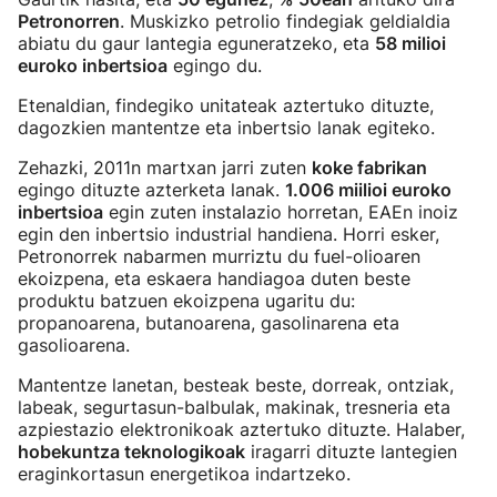
Petronorren
. Muskizko petrolio findegiak geldialdia
abiatu du gaur lantegia eguneratzeko, eta
58 milioi
euroko inbertsioa
egingo du.
Etenaldian, findegiko unitateak aztertuko dituzte,
dagozkien mantentze eta inbertsio lanak egiteko.
Zehazki, 2011n martxan jarri zuten
koke fabrikan
egingo dituzte azterketa lanak.
1.006 miilioi euroko
inbertsioa
egin zuten instalazio horretan, EAEn inoiz
egin den inbertsio industrial handiena. Horri esker,
Petronorrek nabarmen murriztu du fuel-olioaren
ekoizpena, eta eskaera handiagoa duten beste
produktu batzuen ekoizpena ugaritu du:
propanoarena, butanoarena, gasolinarena eta
gasolioarena.
Mantentze lanetan, besteak beste, dorreak, ontziak,
labeak, segurtasun-balbulak, makinak, tresneria eta
azpiestazio elektronikoak aztertuko dituzte. Halaber,
hobekuntza teknologikoak
iragarri dituzte lantegien
eraginkortasun energetikoa indartzeko.