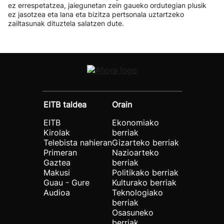
ez errespetatzea, jaiegunetan zein gaueko ordutegian plusik
ez jasotzea eta lana eta bizitza pertsonala uztartzeko
zailtasunak dituztela salatzen dute.
EITB taldea
Orain
EITB
Ekonomiako
Kirolak
berriak
Telebista nahieran
Gizarteko berriak
Primeran
Nazioarteko
Gaztea
berriak
Makusi
Politikako berriak
Guau - Gure
Kulturako berriak
Audioa
Teknologiako
berriak
Osasuneko
berriak