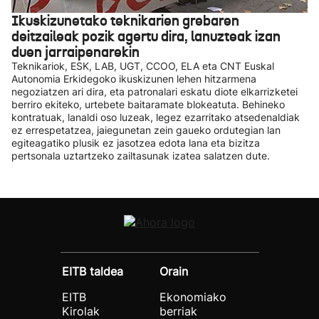
Ikuskizunetako teknikarien grebaren
deitzaileak pozik agertu dira, lanuzteak izan
duen jarraipenarekin
Teknikariok, ESK, LAB, UGT, CCOO, ELA eta CNT Euskal
Autonomia Erkidegoko ikuskizunen lehen hitzarmena
negoziatzen ari dira, eta patronalari eskatu diote elkarrizketei
berriro ekiteko, urtebete baitaramate blokeatuta. Behineko
kontratuak, lanaldi oso luzeak, legez ezarritako atsedenaldiak
ez errespetatzea, jaiegunetan zein gaueko ordutegian lan
egiteagatiko plusik ez jasotzea edota lana eta bizitza
pertsonala uztartzeko zailtasunak izatea salatzen dute.
EITB taldea
Orain
EITB
Ekonomiako
Kirolak
berriak