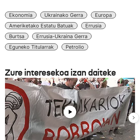
Ekonomia
Ukrainako Gerra
Europa
Ameriketako Estatu Batuak
Errusia
Burtsa
Errusia-Ukraina Gerra
Eguneko Titularrak
Petrolio
Zure interesekoa izan daiteke