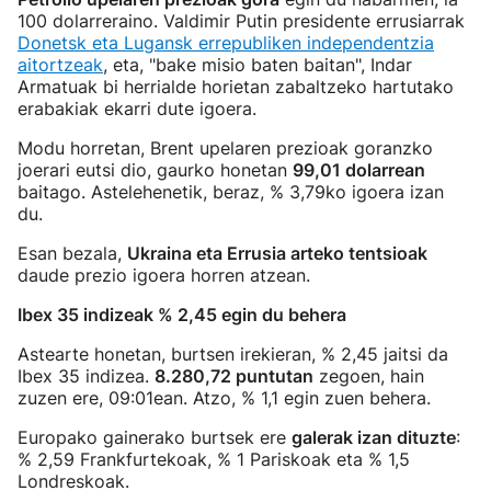
100 dolarreraino. Valdimir Putin presidente errusiarrak
Donetsk eta Lugansk errepubliken independentzia
aitortzeak
, eta, "bake misio baten baitan", Indar
Armatuak bi herrialde horietan zabaltzeko hartutako
erabakiak ekarri dute igoera.
Modu horretan, Brent upelaren prezioak goranzko
joerari eutsi dio, gaurko honetan
99,01 dolarrean
baitago. Astelehenetik, beraz, % 3,79ko igoera izan
du.
Esan bezala,
Ukraina eta Errusia arteko tentsioak
daude prezio igoera horren atzean.
Ibex 35 indizeak % 2,45 egin du behera
Astearte honetan, burtsen irekieran, % 2,45 jaitsi da
Ibex 35 indizea.
8.280,72 puntutan
zegoen, hain
zuzen ere, 09:01ean. Atzo, % 1,1 egin zuen behera.
Europako gainerako burtsek ere
galerak izan dituzte
:
% 2,59 Frankfurtekoak, % 1 Pariskoak eta % 1,5
Londreskoak.