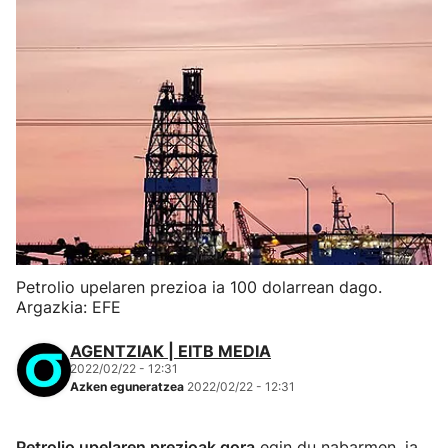
Petrolio upelaren prezioa ia 100 dolarrean dago.
Argazkia: EFE
AGENTZIAK | EITB MEDIA
2022/02/22 - 12:31
Azken eguneratzea
2022/02/22 - 12:31
Petrolio upelaren prezioak gora
egin du nabarmen, ia