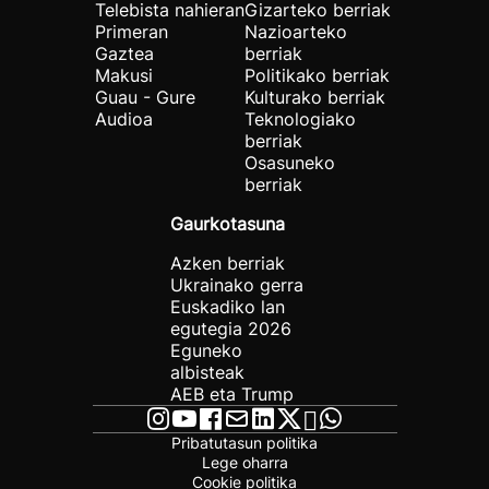
Telebista nahieran
Gizarteko berriak
Primeran
Nazioarteko
Gaztea
berriak
Makusi
Politikako berriak
Guau - Gure
Kulturako berriak
Audioa
Teknologiako
berriak
Osasuneko
berriak
Gaurkotasuna
Azken berriak
Ukrainako gerra
Euskadiko lan
egutegia 2026
Eguneko
albisteak
AEB eta Trump
Pribatutasun politika
Lege oharra
Cookie politika