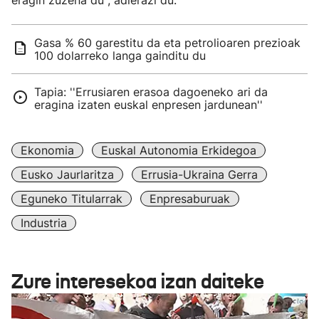
eragin zuzena du", adierazi du.
Gasa % 60 garestitu da eta petrolioaren prezioak
100 dolarreko langa gainditu du
Tapia: ''Errusiaren erasoa dagoeneko ari da
eragina izaten euskal enpresen jardunean''
Ekonomia
Euskal Autonomia Erkidegoa
Eusko Jaurlaritza
Errusia-Ukraina Gerra
Eguneko Titularrak
Enpresaburuak
Industria
Zure interesekoa izan daiteke