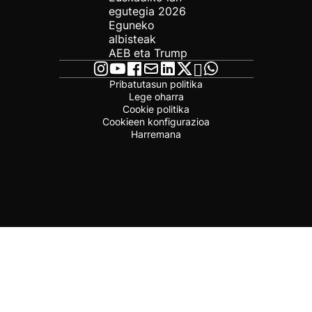
egutegia 2026
Eguneko
albisteak
AEB eta Trump
Pribatutasun politika
Lege oharra
Cookie politika
Cookieen konfigurazioa
Harremana