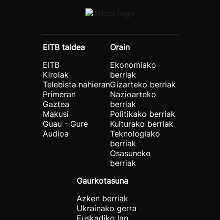
EITB taldea
Orain
EITB
Ekonomiako
Kirolak
berriak
Telebista nahieran
Gizarteko berriak
Primeran
Nazioarteko
Gaztea
berriak
Makusi
Politikako berriak
Guau - Gure
Kulturako berriak
Audioa
Teknologiako
berriak
Osasuneko
berriak
Gaurkotasuna
Azken berriak
Ukrainako gerra
Euskadiko lan