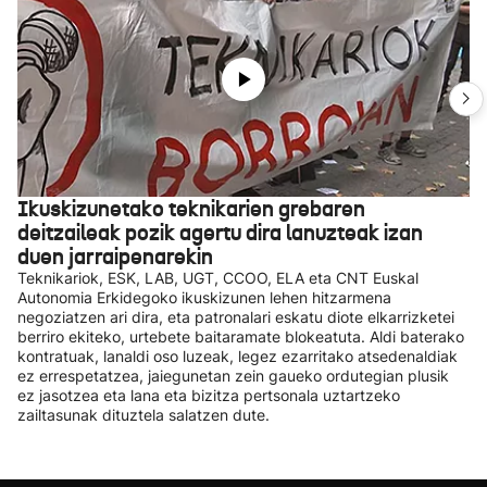
Ikuskizunetako teknikarien grebaren
deitzaileak pozik agertu dira lanuzteak izan
duen jarraipenarekin
Teknikariok, ESK, LAB, UGT, CCOO, ELA eta CNT Euskal
Autonomia Erkidegoko ikuskizunen lehen hitzarmena
negoziatzen ari dira, eta patronalari eskatu diote elkarrizketei
berriro ekiteko, urtebete baitaramate blokeatuta. Aldi baterako
kontratuak, lanaldi oso luzeak, legez ezarritako atsedenaldiak
ez errespetatzea, jaiegunetan zein gaueko ordutegian plusik
ez jasotzea eta lana eta bizitza pertsonala uztartzeko
zailtasunak dituztela salatzen dute.