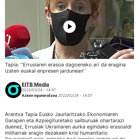
Tapia: ''Errusiaren erasoa dagoeneko ari da eragina
izaten euskal enpresen jardunean''
EITB Media
2022/02/24 - 14:57
Azken eguneratzea
2022/02/24 - 14:57
Arantxa Tapia Eusko Jaurlaritzako Ekonomiaren
Garapen eta Azpiegituretako sailburuak ohartarazi
duenez, Errusiak Ukrainaren aurka egindako erasoaldi
militarrak eragin dezakeen krisi humanitario