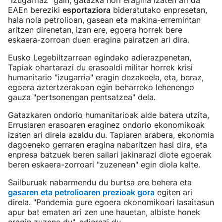
"izugarriaz" gain, gatazka hori eragina izaten ari da
EAEn bereziki
esportaziora
bideratutako enpresetan,
hala nola petrolioan, gasean eta makina-erremintan
aritzen direnetan, izan ere, egoera horrek bere
eskaera-zorroan duen eragina pairatzen ari dira.
Eusko Legebiltzarrean egindako adierazpenetan,
Tapiak ohartarazi du erasoaldi militar horrek krisi
humanitario "izugarria" eragin dezakeela, eta, beraz,
egoera aztertzerakoan egin beharreko lehenengo
gauza "pertsonengan pentsatzea" dela.
Gatazkaren ondorio humanitarioak alde batera utzita,
Errusiaren erasoaren eraginez ondorio ekonomikoak
izaten ari direla azaldu du. Tapiaren arabera, ekonomia
dagoeneko gerraren eragina nabaritzen hasi dira, eta
enpresa batzuek beren sailari jakinarazi diote egoerak
beren eskaera-zorroari "zuzenean" egin diola kalte.
Sailburuak nabarmendu du burtsa ere behera eta
gasaren eta petrolioaren prezioak gora
egiten ari
direla. "Pandemia gure egoera ekonomikoari lasaitasun
apur bat ematen ari zen une hauetan, albiste honek