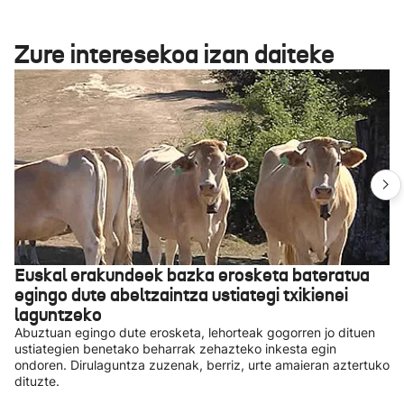
Zure interesekoa izan daiteke
Euskal erakundeek bazka erosketa bateratua
egingo dute abeltzaintza ustiategi txikienei
laguntzeko
Abuztuan egingo dute erosketa, lehorteak gogorren jo dituen
ustiategien benetako beharrak zehazteko inkesta egin
ondoren. Dirulaguntza zuzenak, berriz, urte amaieran aztertuko
dituzte.