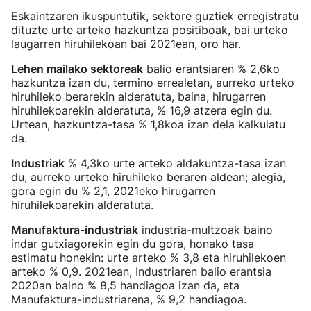
Eskaintzaren ikuspuntutik, sektore guztiek erregistratu
dituzte urte arteko hazkuntza positiboak, bai urteko
laugarren hiruhilekoan bai 2021ean, oro har.
Lehen mailako sektoreak
balio erantsiaren % 2,6ko
hazkuntza izan du, termino errealetan, aurreko urteko
hiruhileko berarekin alderatuta, baina, hirugarren
hiruhilekoarekin alderatuta, % 16,9 atzera egin du.
Urtean, hazkuntza-tasa % 1,8koa izan dela kalkulatu
da.
Industriak
% 4,3ko urte arteko aldakuntza-tasa izan
du, aurreko urteko hiruhileko beraren aldean; alegia,
gora egin du % 2,1, 2021eko hirugarren
hiruhilekoarekin alderatuta.
Manufaktura-industriak
industria-multzoak baino
indar gutxiagorekin egin du gora, honako tasa
estimatu honekin: urte arteko % 3,8 eta hiruhilekoen
arteko % 0,9. 2021ean, Industriaren balio erantsia
2020an baino % 8,5 handiagoa izan da, eta
Manufaktura-industriarena, % 9,2 handiagoa.