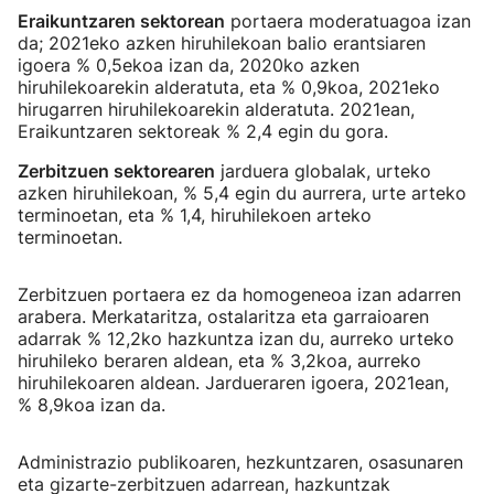
Eraikuntzaren sektorean
portaera moderatuagoa izan
da; 2021eko azken hiruhilekoan balio erantsiaren
igoera % 0,5ekoa izan da, 2020ko azken
hiruhilekoarekin alderatuta, eta % 0,9koa, 2021eko
hirugarren hiruhilekoarekin alderatuta. 2021ean,
Eraikuntzaren sektoreak % 2,4 egin du gora.
Zerbitzuen sektorearen
jarduera globalak, urteko
azken hiruhilekoan, % 5,4 egin du aurrera, urte arteko
terminoetan, eta % 1,4, hiruhilekoen arteko
terminoetan.
Zerbitzuen portaera ez da homogeneoa izan adarren
arabera. Merkataritza, ostalaritza eta garraioaren
adarrak % 12,2ko hazkuntza izan du, aurreko urteko
hiruhileko beraren aldean, eta % 3,2koa, aurreko
hiruhilekoaren aldean. Jardueraren igoera, 2021ean,
% 8,9koa izan da.
Administrazio publikoaren, hezkuntzaren, osasunaren
eta gizarte-zerbitzuen adarrean, hazkuntzak