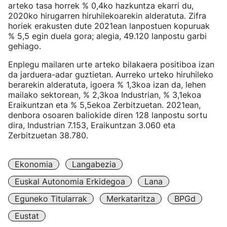
arteko tasa horrek % 0,4ko hazkuntza ekarri du,
2020ko hirugarren hiruhilekoarekin alderatuta. Zifra
horiek erakusten dute 2021ean lanpostuen kopuruak
% 5,5 egin duela gora; alegia, 49.120 lanpostu garbi
gehiago.
Enplegu mailaren urte arteko bilakaera positiboa izan
da jarduera-adar guztietan. Aurreko urteko hiruhileko
berarekin alderatuta, igoera % 1,3koa izan da, lehen
mailako sektorean, % 2,3koa Industrian, % 3,1ekoa
Eraikuntzan eta % 5,5ekoa Zerbitzuetan. 2021ean,
denbora osoaren baliokide diren 128 lanpostu sortu
dira, Industrian 7.153, Eraikuntzan 3.060 eta
Zerbitzuetan 38.780.
Ekonomia
Langabezia
Euskal Autonomia Erkidegoa
Lana
Eguneko Titularrak
Merkataritza
BPGd
Eustat