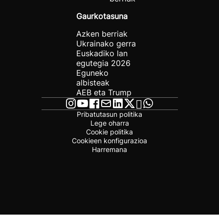
Gaurkotasuna
Azken berriak
Ukrainako gerra
Euskadiko lan
egutegia 2026
Eguneko
albisteak
AEB eta Trump
Pribatutasun politika
Lege oharra
Cookie politika
Cookieen konfigurazioa
Harremana