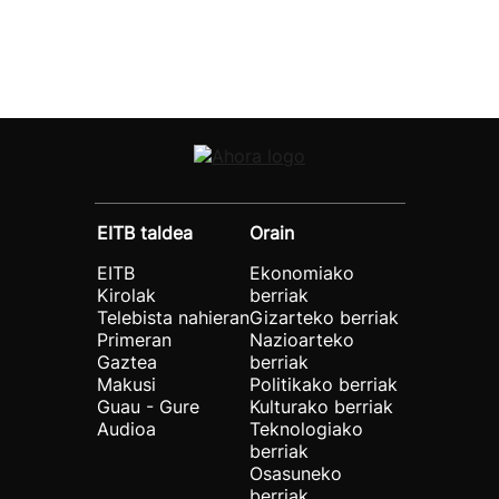
EITB taldea
Orain
EITB
Ekonomiako
Kirolak
berriak
Telebista nahieran
Gizarteko berriak
Primeran
Nazioarteko
Gaztea
berriak
Makusi
Politikako berriak
Guau - Gure
Kulturako berriak
Audioa
Teknologiako
berriak
Osasuneko
berriak