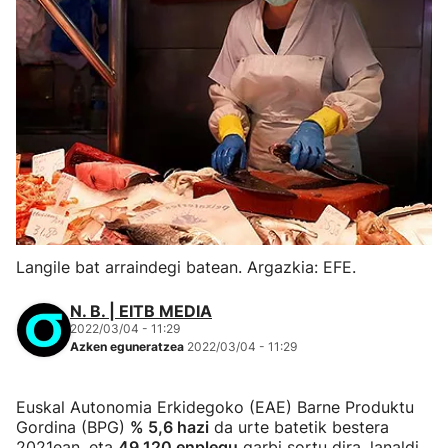
Langile bat arraindegi batean. Argazkia: EFE.
N. B. | EITB MEDIA
2022/03/04 - 11:29
Azken eguneratzea
2022/03/04 - 11:29
Euskal Autonomia Erkidegoko (EAE) Barne Produktu
Gordina (BPG)
% 5,6 hazi
da urte batetik bestera
2021ean, eta
49.120 enplegu
garbi sortu dira, lanaldi