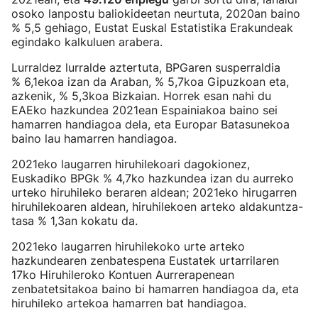
osoko lanpostu baliokideetan neurtuta, 2020an baino
% 5,5 gehiago, Eustat Euskal Estatistika Erakundeak
egindako kalkuluen arabera.
Lurraldez lurralde aztertuta, BPGaren susperraldia
% 6,1ekoa izan da Araban, % 5,7koa Gipuzkoan eta,
azkenik, % 5,3koa Bizkaian. Horrek esan nahi du
EAEko hazkundea 2021ean Espainiakoa baino sei
hamarren handiagoa dela, eta Europar Batasunekoa
baino lau hamarren handiagoa.
2021eko laugarren hiruhilekoari dagokionez,
Euskadiko BPGk % 4,7ko hazkundea izan du aurreko
urteko hiruhileko beraren aldean; 2021eko hirugarren
hiruhilekoaren aldean, hiruhilekoen arteko aldakuntza-
tasa % 1,3an kokatu da.
2021eko laugarren hiruhilekoko urte arteko
hazkundearen zenbatespena Eustatek urtarrilaren
17ko Hiruhileroko Kontuen Aurrerapenean
zenbatetsitakoa baino bi hamarren handiagoa da, eta
hiruhileko artekoa hamarren bat handiagoa.