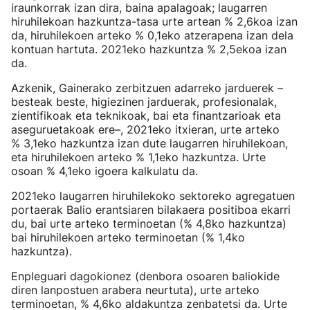
iraunkorrak izan dira, baina apalagoak; laugarren
hiruhilekoan hazkuntza-tasa urte artean % 2,6koa izan
da, hiruhilekoen arteko % 0,1eko atzerapena izan dela
kontuan hartuta. 2021eko hazkuntza % 2,5ekoa izan
da.
Azkenik, Gainerako zerbitzuen adarreko jarduerek –
besteak beste, higiezinen jarduerak, profesionalak,
zientifikoak eta teknikoak, bai eta finantzarioak eta
aseguruetakoak ere–, 2021eko itxieran, urte arteko
% 3,1eko hazkuntza izan dute laugarren hiruhilekoan,
eta hiruhilekoen arteko % 1,1eko hazkuntza. Urte
osoan % 4,1eko igoera kalkulatu da.
2021eko laugarren hiruhilekoko sektoreko agregatuen
portaerak Balio erantsiaren bilakaera positiboa ekarri
du, bai urte arteko terminoetan (% 4,8ko hazkuntza)
bai hiruhilekoen arteko terminoetan (% 1,4ko
hazkuntza).
Enpleguari dagokionez (denbora osoaren baliokide
diren lanpostuen arabera neurtuta), urte arteko
terminoetan, % 4,6ko aldakuntza zenbatetsi da. Urte