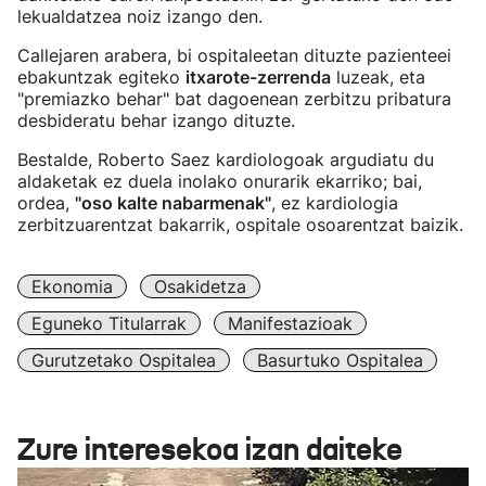
lekualdatzea noiz izango den.
Callejaren arabera, bi ospitaleetan dituzte pazienteei
ebakuntzak egiteko
itxarote-zerrenda
luzeak, eta
"premiazko behar" bat dagoenean zerbitzu pribatura
desbideratu behar izango dituzte.
Bestalde, Roberto Saez kardiologoak argudiatu du
aldaketak ez duela inolako onurarik ekarriko; bai,
ordea,
"oso kalte nabarmenak"
, ez kardiologia
zerbitzuarentzat bakarrik, ospitale osoarentzat baizik.
Ekonomia
Osakidetza
Eguneko Titularrak
Manifestazioak
Gurutzetako Ospitalea
Basurtuko Ospitalea
Zure interesekoa izan daiteke