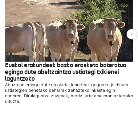
Euskal erakundeek bazka erosketa bateratua
egingo dute abeltzaintza ustiategi txikienei
laguntzeko
Abuztuan egingo dute erosketa, lehorteak gogorren jo dituen
ustiategien benetako beharrak zehazteko inkesta egin
ondoren. Dirulaguntza zuzenak, berriz, urte amaieran aztertuko
dituzte.