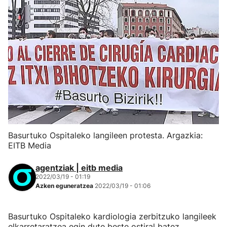
Basurtuko Ospitaleko langileen protesta. Argazkia:
EITB Media
agentziak | eitb media
2022/03/19 - 01:19
Azken eguneratzea
2022/03/19 - 01:06
Basurtuko Ospitaleko kardiologia zerbitzuko langileek
elkarretaratzea egin dute beste ostiral batez,