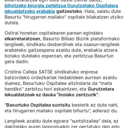
bihotzeko kirurgia zerbitzua Gurutzetako Ospitalera
lekualdatzeko erabakia
gaitzesteko
. Hala, salatu dute
Basurtu "hirugarren mailako" ospitale bilakatzen utziko
dutela.
Ostiral honetan ospitalearen parean egindako
elkarretaratzean
, Basurto Bilbao Bizirik plataformako
langileek, sindikatu desberdinek eta osasun-langileek
erabateko gaitzespena azaldu dute, erabakia atzera
botako dutelako esperoan, eta zerbitzua Basurtun
gera dadin.
Cristina Calleja SATSE sindikatuko enpresa
batzordeko ordezkariak hedabideen aurrean azaldu
duenez, Basurtuko Ospitalea aitzindaria da "maila
handiko" zerbitzu hori eskaintzen, eta
Gurutzetara
lekualdatzeak ez dauka "inolako zentzurik"
.
"
Basurtuko Ospitalea suntsitu
besterik ez dute nahi,
eta hirugarren mailako ospitale bihurtu", adierazi du.
Langileek azaldu dute egoera "suntsitzailea" dela, ez
dakitelako euren lanpostuekin zer gertatuko den edo