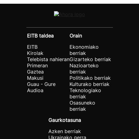
EITB taldea
Orain
EITB
Ekonomiako
Kirolak
berriak
Telebista nahieran
Gizarteko berriak
Primeran
Nazioarteko
Gaztea
berriak
Makusi
Politikako berriak
Guau - Gure
Kulturako berriak
Audioa
Teknologiako
berriak
Osasuneko
berriak
Gaurkotasuna
Azken berriak
Ukrainako gerra