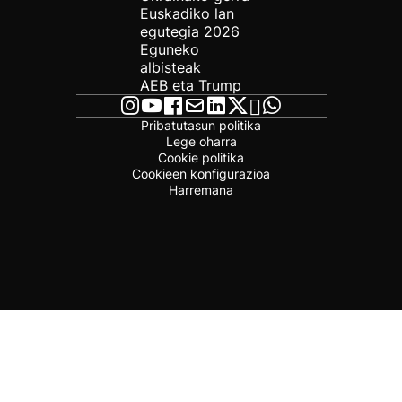
Euskadiko lan
egutegia 2026
Eguneko
albisteak
AEB eta Trump
Pribatutasun politika
Lege oharra
Cookie politika
Cookieen konfigurazioa
Harremana