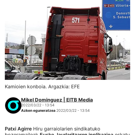
Kamioien konboia. Argazkia: EFE
Mikel Dominguez | EITB Media
2022/03/22 - 13:54
Azken eguneratzea
2022/03/22 - 13:54
Patxi Agirre
Hiru garraiolarien sindikatuko
bozeramaileak
Eusko Jaurlaritzaren inplikazioa
eskatu