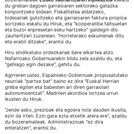
du greban dagoen garraioaren sektoreko gatazka
konpontzeko bidean. Fiskalitatea aldatzeko,
bidesariak gutxitzeko eta garraioaren faktura propioa
sortzeko eskatu du Hiruk, eta "kooperatiba faltsuetan
eta buzoi enpresetan esku hartzeko" galdegin dio
Jaurlaritzari zuzenean. "Horretarako eskumenak ditu
eta erabil ditzake", erantsi du.
Hiru sindikatuko ordezkariak bere elkartea atzo
Nafarroako Gobernuarekin bildu zela azaldu du, eta
"gehiago egin dezake", gehitu du.
Agirreren ustez, Espainiako Gobernuak proposatutako
neurriak "partxe bat" baino ez dira "Euskal Herrian
greba egiten eta babesten ari diren garraiolari
autonomoentzat". Madrilen akordioa lortzea urrun
ikusten du Hiruk.
"Jende asko, prezioak eta egoera nola dauden ikusita,
ezin da irten. Ezin gara ezta etxetik atera ere", azaldu
du bozeramaileak. Administrazioak "ez dira
enteratzen", erantsi du.