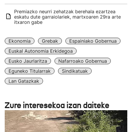
Premiazko neurri zehatzak berehala ezartzea
eskatu dute garraiolariek, martxoaren 29ra arte
itxaron gabe
Ekonomia
Grebak
Espainiako Gobernua
Euskal Autonomia Erkidegoa
Eusko Jaurlaritza
Nafarroako Gobernua
Eguneko Titularrak
Sindikatuak
Lan Gatazkak
Zure interesekoa izan daiteke