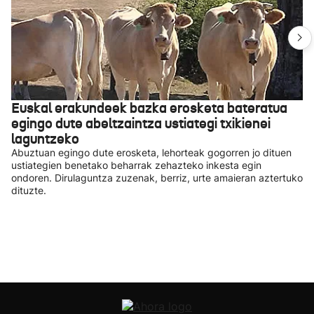
Euskal erakundeek bazka erosketa bateratua
egingo dute abeltzaintza ustiategi txikienei
laguntzeko
Abuztuan egingo dute erosketa, lehorteak gogorren jo dituen
ustiategien benetako beharrak zehazteko inkesta egin
ondoren. Dirulaguntza zuzenak, berriz, urte amaieran aztertuko
dituzte.