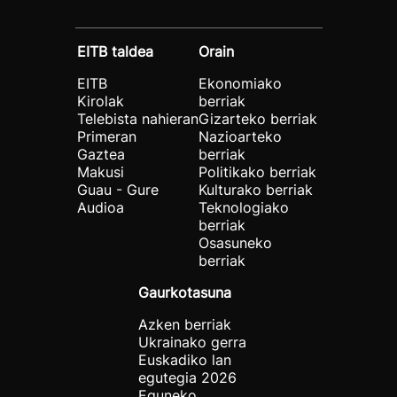
EITB taldea
Orain
EITB
Ekonomiako
Kirolak
berriak
Telebista nahieran
Gizarteko berriak
Primeran
Nazioarteko
Gaztea
berriak
Makusi
Politikako berriak
Guau - Gure
Kulturako berriak
Audioa
Teknologiako
berriak
Osasuneko
berriak
Gaurkotasuna
Azken berriak
Ukrainako gerra
Euskadiko lan
egutegia 2026
Eguneko