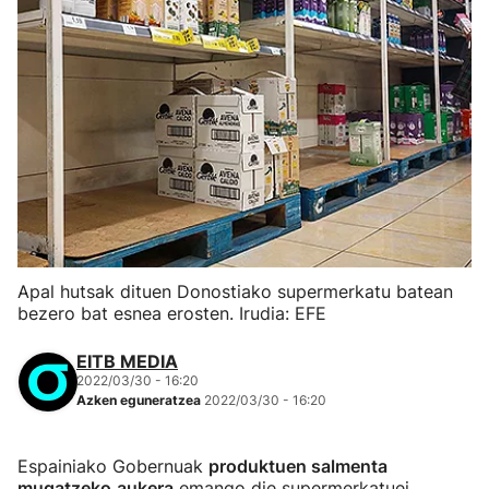
Apal hutsak dituen Donostiako supermerkatu batean
bezero bat esnea erosten. Irudia: EFE
EITB MEDIA
2022/03/30 - 16:20
Azken eguneratzea
2022/03/30 - 16:20
Espainiako Gobernuak
produktuen salmenta
mugatzeko
aukera
emango die supermerkatuei,