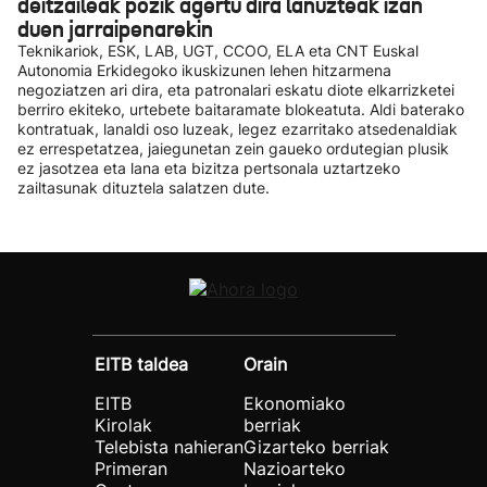
deitzaileak pozik agertu dira lanuzteak izan
duen jarraipenarekin
Teknikariok, ESK, LAB, UGT, CCOO, ELA eta CNT Euskal
Autonomia Erkidegoko ikuskizunen lehen hitzarmena
negoziatzen ari dira, eta patronalari eskatu diote elkarrizketei
berriro ekiteko, urtebete baitaramate blokeatuta. Aldi baterako
kontratuak, lanaldi oso luzeak, legez ezarritako atsedenaldiak
ez errespetatzea, jaiegunetan zein gaueko ordutegian plusik
ez jasotzea eta lana eta bizitza pertsonala uztartzeko
zailtasunak dituztela salatzen dute.
EITB taldea
Orain
EITB
Ekonomiako
Kirolak
berriak
Telebista nahieran
Gizarteko berriak
Primeran
Nazioarteko