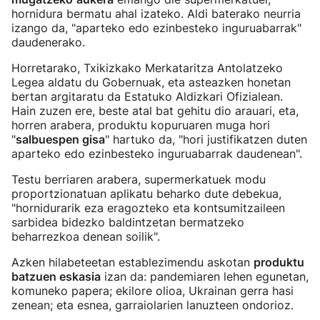
hornidura bermatu ahal izateko. Aldi baterako neurria
izango da, "aparteko edo ezinbesteko inguruabarrak"
daudenerako.
Horretarako, Txikizkako Merkataritza Antolatzeko
Legea aldatu du Gobernuak, eta asteazken honetan
bertan argitaratu da Estatuko Aldizkari Ofizialean.
Hain zuzen ere, beste atal bat gehitu dio arauari, eta,
horren arabera, produktu kopuruaren muga hori
"
salbuespen gisa
" hartuko da, "hori justifikatzen duten
aparteko edo ezinbesteko inguruabarrak daudenean".
Testu berriaren arabera, supermerkatuek modu
proportzionatuan aplikatu beharko dute debekua,
"hornidurarik eza eragozteko eta kontsumitzaileen
sarbidea bidezko baldintzetan bermatzeko
beharrezkoa denean soilik".
Azken hilabeteetan establezimendu askotan
produktu
batzuen eskasia
izan da: pandemiaren lehen egunetan,
komuneko papera; ekilore olioa, Ukrainan gerra hasi
zenean; eta esnea, garraiolarien lanuzteen ondorioz.