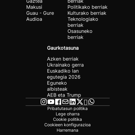
Gaztea
berriak
Makusi
Politikako berriak
Guau - Gure
Kulturako berriak
Audioa
Teknologiako
berriak
Osasuneko
berriak
Gaurkotasuna
Azken berriak
Ukrainako gerra
Euskadiko lan
egutegia 2026
Eguneko
albisteak
AEB eta Trump
Pribatutasun politika
Lege oharra
Cookie politika
Cookieen konfigurazioa
Harremana