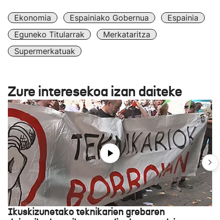
Ekonomia
Espainiako Gobernua
Espainia
Eguneko Titularrak
Merkataritza
Supermerkatuak
Zure interesekoa izan daiteke
Ikuskizunetako teknikarien grebaren