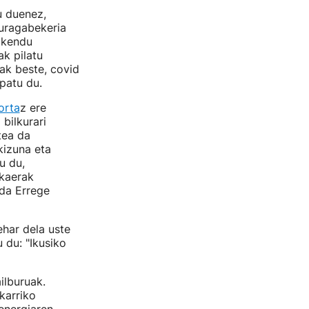
u duenez,
duragabekeria
 kendu
ak pilatu
eak beste, covid
ipatu du.
orta
z ere
bilkurari
tea da
kizuna eta
u du,
skaerak
 da Errege
ehar dela uste
 du: "Ikusiko
ailburuak.
karriko