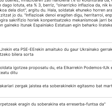
du duenez, inflazioaren zati handiena (% 6) koiunturala da,
 dago lotuta, eta % 3, berriz, "oinarrizko inflazioa da, nik k
oa dela diot", argitu du. Hala, soldatak ehuneko horren ar
tzat jo du. "Inflazioak denoi eragiten digu, herritarroi, enpr
gira sakrifizio horiek konpentsatzeko mekanismoak jarri be
en gaineko itunak Espainiako Estatuan egin beharko lirateke
AJrekin eta PSE-EErekin amaituko du gaur Ukrainako gerra
rtzeko bilera sorta
soldata igotzea proposatu du, eta Elkarrekin Podemos-IUk 
teatu ditu
kariari zergak jaistea eta soberakinekin egitasmo bat mar
orpetzeak eragin du soberakina eta erreserba-funtsa da"