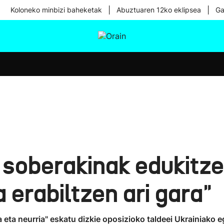
|
|
Koloneko minbizi baheketak
Abuztuaren 12ko eklipsea
Ga
tura
Ikusmiran
Egural
Osasuna
Teknologia
 soberakinak edukitze
a erabiltzen ari gara"
ta neurria" eskatu dizkie oposizioko taldeei Ukrainiako eg