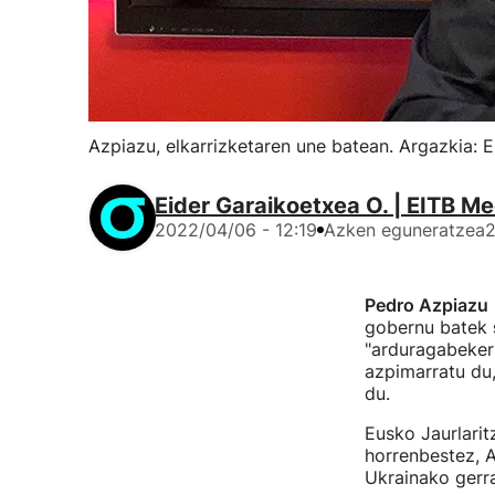
Azpiazu, elkarrizketaren une batean. Argazkia: 
Eider Garaikoetxea O. | EITB Me
2022/04/06 - 12:19
Azken eguneratzea
2
Pedro Azpiazu
gobernu batek
"arduragabekeria
azpimarratu du,
du.
Eusko Jaurlarit
horrenbestez, A
Ukrainako gerra