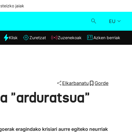
steizko jaiak
EU
dia
Klisk
Zuretzat
Zuzenekoak
Azken berriak
Klisk
Zuzenekoak
Zuretzat
Elkarbanatu
Gorde
a "arduratsua"
Azken berriak
oerak eragindako krisiari aurre egiteko neurriak