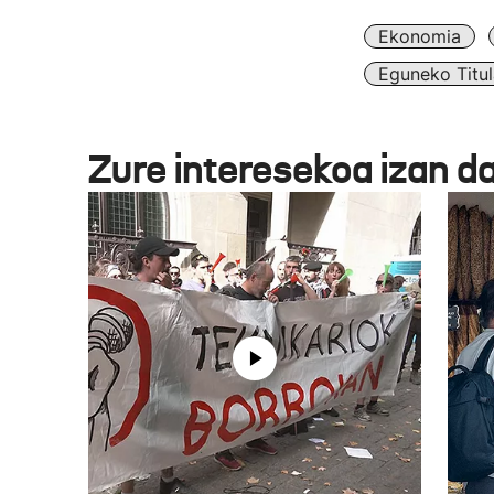
Ekonomia
Eguneko Titul
Zure interesekoa izan d