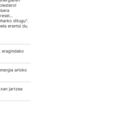
 energiaren
olesterol
abera
esei...
harko ditugu".
ela erantsi du.
k eragindako
energia arloko
txan jartzea