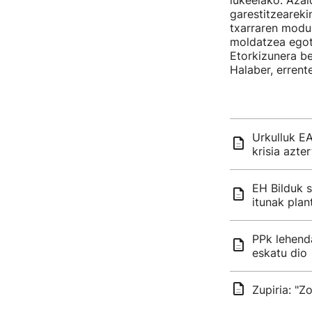
lukeelako. Azal
garestitzearekin
txarraren moduk
moldatzea egotzi
Etorkizunera be
Halaber, errent
Urkulluk E
krisia azte
EH Bilduk 
itunak plan
PPk lehenda
eskatu dio
Zupiria: "Z