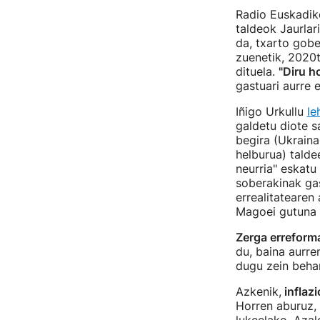
Radio Euskadiko
taldeok Jaurlar
da, txarto gob
zuenetik, 2020t
dituela.
"Diru h
gastuari aurre 
Iñigo Urkullu
le
galdetu diote s
begira (Ukraina
helburua) talde
neurria" eskatu
soberakinak gas
errealitatearen
Magoei gutuna i
Zerga erreform
du, baina aurre
dugu zein behar
Azkenik,
inflazi
Horren aburuz, 