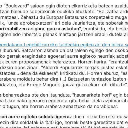
 "Boulevard" saioan egin dioten elkarrizketa batean azald
itzan baleude soberakinak edukiko lituzkete: "Ez izatea ar
ernatzea". Zehaztu du Europar Batasunak zorpetzeko muga
ik, "unea aprobetxatzen" ari dela Jaurlaritza, eta soberakin
ori erabiltzen ari gara, gauza askotan"
, erantsi du, eta best
egiten edo inbertsio planak martxan jartzen erabili dutela a
hendakaria Legebiltzarreko taldeekin egiten ari den bilera s
ailburuari. Batzarron asmoa da ostiralean egingo den osoko 
ko gerrak eragindako egoerari aurre egiteko neurriak ados
ek euren proposamenak helaraztea. Horren harira, "erantzu
 dizkio oposizioari. "Alderdi Popularrak zergak jaistea eskat
tatzea... dena da eskaera", kritikatu du. Horren aburuz, "e
 arabera moldatu behar dira (...) Batzuetan tentazioa izaten
daztea, eta Errege Magoek gauza gutxi ekarri ohi dituzte".
a
beharrezkoa ote den itaunduta, "hausnarketa hori" egin b
na Ukrainako gerraren egoera argitu behar dela azpimarratu
 ditugun, eta horren arabera zehaztuko da norabidea".
oari aurre egiteko soldata igoera
z duen iritzia berretsi du s
ezin dira soldatak ia %10 igo, horrek beste garestitze bat e