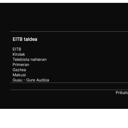
EITB taldea
EITB
Kirolak
Telebista nahieran
Primeran
Gaztea
Makusi
Guau - Gure Audioa
Pribat