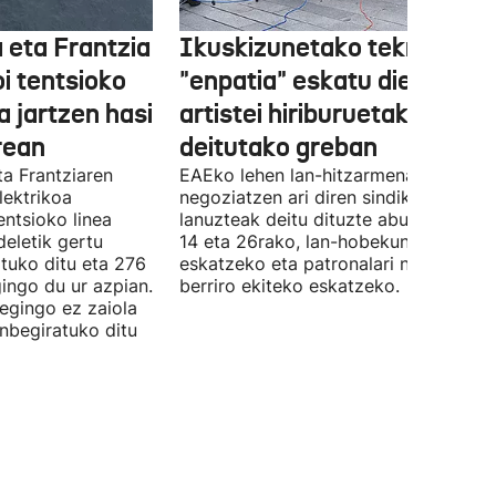
 eta Frantzia
Ikuskizunetako teknikariek
oi tentsioko
"enpatia" eskatu diete
a jartzen hasi
artistei hiriburuetako jaiet
rean
deitutako greban
ta Frantziaren
EAEko lehen lan-hitzarmena
lektrikoa
negoziatzen ari diren sindikatuek
ntsioko linea
lanuzteak deitu dituzte abuztuaren 5,
eletik gertu
14 eta 26rako, lan-hobekuntzak
tuko ditu eta 276
eskatzeko eta patronalari negoziazio
ingo du ur azpian.
berriro ekiteko eskatzeko.
 egingo ez zaiola
inbegiratuko ditu