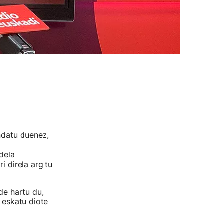
ndatu duenez,
 dela
i direla argitu
de hartu du,
 eskatu diote