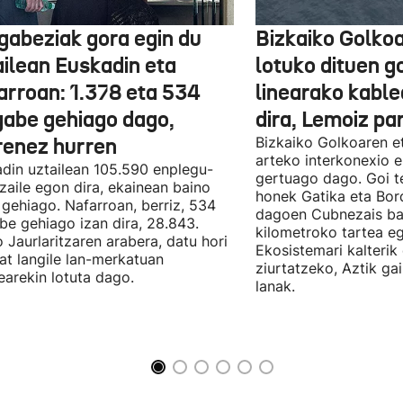
gabeziak gora egin du
Bizkaiko Golkoa
ailean Euskadin eta
lotuko dituen g
arroan: 1.378 eta 534
linearako kable
gabe gehiago dago,
dira, Lemoiz pa
renez hurren
Bizkaiko Golkoaren e
arteko interkonexio e
din uztailean 105.590 enplegu-
gertuago dago. Goi te
zaile egon dira, ekainean baino
honek Gatika eta Bord
 gehiago. Nafarroan, berriz, 534
dagoen Cubnezais ba
be gehiago izan dira, 28.843.
kilometroko tartea eg
 Jaurlaritzaren arabera, datu hori
Ekosistemari kalterik
at langile lan-merkatuan
ziurtatzeko, Aztik ga
earekin lotuta dago.
lanak.