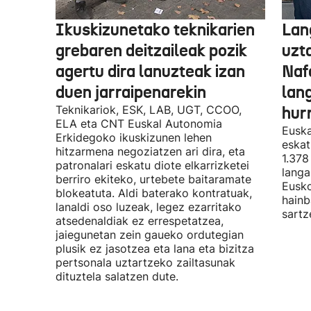
Ikuskizunetako teknikarien
Lan
grebaren deitzaileak pozik
uzt
agertu dira lanuzteak izan
Naf
duen jarraipenarekin
lan
Teknikariok, ESK, LAB, UGT, CCOO,
hur
ELA eta CNT Euskal Autonomia
Euska
Erkidegoko ikuskizunen lehen
eskat
hitzarmena negoziatzen ari dira, eta
1.378
patronalari eskatu diote elkarrizketei
langa
berriro ekiteko, urtebete baitaramate
Eusko
blokeatuta. Aldi baterako kontratuak,
hainb
lanaldi oso luzeak, legez ezarritako
sartz
atsedenaldiak ez errespetatzea,
jaiegunetan zein gaueko ordutegian
plusik ez jasotzea eta lana eta bizitza
pertsonala uztartzeko zailtasunak
dituztela salatzen dute.