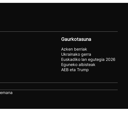
Gaurkotasuna
Azken berriak
Ukrainako gerra
Euskadiko lan egutegia 2026
Eguneko albisteak
AEB eta Trump
remana