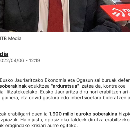
EITB Media
dia
022/04/06 - 12:19
Eusko Jaurlaritzako Ekonomia eta Ogasun sailburuak defe
soberakinak
edukitzea "
arduratsua
" izatea da, kontrakoa
" litzatekeelako. Eusko Jaurlaritza diru hori erabiltzen ari
 gainera, eta covid gastura edo inbertsioetara bideratzen ar
zak erabilgarri duen ia
1.900 milioi euroko soberakina
hizpi
zpiazuk. Hain justu, oposizioko taldeek dirutza erabiltzeko
k eragindako krisiari aurre egiteko.