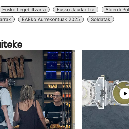
Eusko Legebiltzarra
Eusko Jaurlaritza
Alderdi Pol
arrak
EAEko Aurrekontuak 2025
Soldatak
aiteke