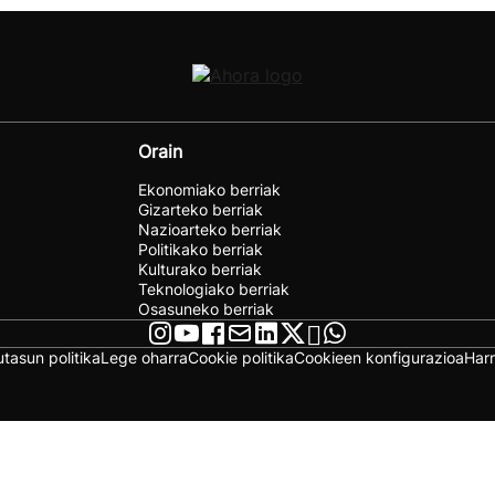
Orain
Ekonomiako berriak
Gizarteko berriak
Nazioarteko berriak
Politikako berriak
Kulturako berriak
Teknologiako berriak
Osasuneko berriak
utasun politika
Lege oharra
Cookie politika
Cookieen konfigurazioa
Har