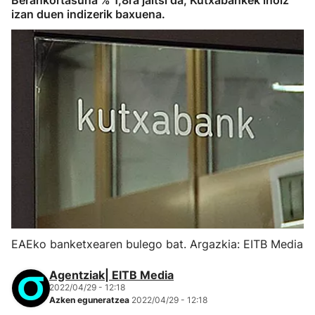
Berankortasuna % 1,8ra jaitsi da, Kutxabankek inoiz
izan duen indizerik baxuena.
EAEko banketxearen bulego bat. Argazkia: EITB Media
Agentziak| EITB Media
2022/04/29 - 12:18
Azken eguneratzea
2022/04/29 - 12:18