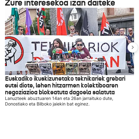
Zure interesekoa izan daiteke
Euskadiko ikuskizunetako teknikariek grebari
eutsi diote, lehen hitzarmen kolektiboaren
negoziazioa blokeatuta dagoela salatuta
Lanuzteek abuztuaren 14an eta 26an jarraituko dute,
Donostiako eta Bilboko jaiekin bat eginez.