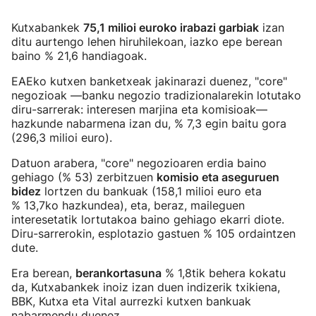
Kutxabankek
75,1 milioi euroko irabazi garbiak
izan
ditu aurtengo lehen hiruhilekoan, iazko epe berean
baino % 21,6 handiagoak.
EAEko kutxen banketxeak jakinarazi duenez, "core"
negozioak —banku negozio tradizionalarekin lotutako
diru-sarrerak: interesen marjina eta komisioak—
hazkunde nabarmena izan du, % 7,3 egin baitu gora
(296,3 milioi euro).
Datuon arabera, "core" negozioaren erdia baino
gehiago (% 53) zerbitzuen
komisio eta aseguruen
bidez
lortzen du bankuak (158,1 milioi euro eta
% 13,7ko hazkundea), eta, beraz, maileguen
interesetatik lortutakoa baino gehiago ekarri diote.
Diru-sarrerokin, esplotazio gastuen % 105 ordaintzen
dute.
Era berean,
berankortasuna
% 1,8tik behera kokatu
da, Kutxabankek inoiz izan duen indizerik txikiena,
BBK, Kutxa eta Vital aurrezki kutxen bankuak
nabarmendu duenez.