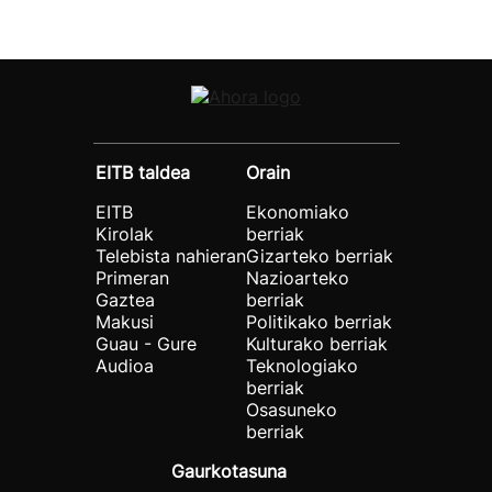
EITB taldea
Orain
EITB
Ekonomiako
Kirolak
berriak
Telebista nahieran
Gizarteko berriak
Primeran
Nazioarteko
Gaztea
berriak
Makusi
Politikako berriak
Guau - Gure
Kulturako berriak
Audioa
Teknologiako
berriak
Osasuneko
berriak
Gaurkotasuna