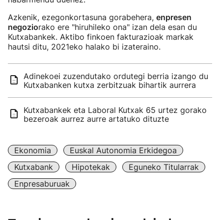
Azkenik, ezegonkortasuna gorabehera,
enpresen
negozio
rako ere "hiruhileko ona" izan dela esan du
Kutxabankek. Aktibo finkoen fakturazioak markak
hautsi ditu, 2021eko halako bi izateraino.
Adinekoei zuzendutako ordutegi berria izango du
Kutxabanken kutxa zerbitzuak bihartik aurrera
Kutxabankek eta Laboral Kutxak 65 urtez gorako
bezeroak aurrez aurre artatuko dituzte
Ekonomia
Euskal Autonomia Erkidegoa
Kutxabank
Hipotekak
Eguneko Titularrak
Enpresaburuak