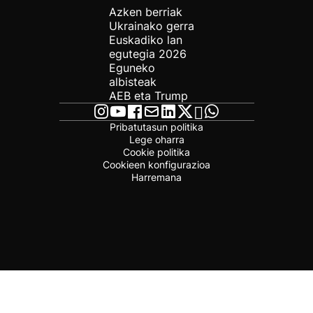
Azken berriak
Ukrainako gerra
Euskadiko lan
egutegia 2026
Eguneko
albisteak
AEB eta Trump
Pribatutasun politika
Lege oharra
Cookie politika
Cookieen konfigurazioa
Harremana