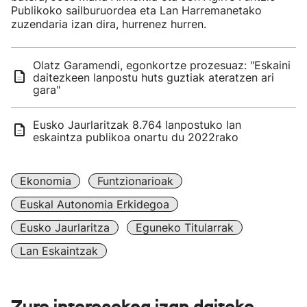
Publikoko sailburuordea eta Lan Harremanetako
zuzendaria izan dira, hurrenez hurren.
Olatz Garamendi, egonkortze prozesuaz: "Eskaini
daitezkeen lanpostu huts guztiak ateratzen ari
gara"
Eusko Jaurlaritzak 8.764 lanpostuko lan
eskaintza publikoa onartu du 2022rako
Ekonomia
Funtzionarioak
Euskal Autonomia Erkidegoa
Eusko Jaurlaritza
Eguneko Titularrak
Lan Eskaintzak