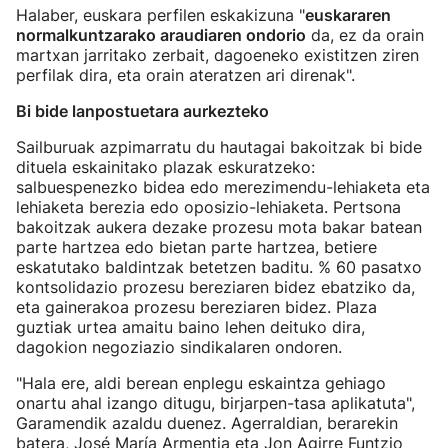
Halaber, euskara perfilen eskakizuna "
euskararen
normalkuntzarako araudiaren ondorio
da, ez da orain
martxan jarritako zerbait, dagoeneko existitzen ziren
perfilak dira, eta orain ateratzen ari direnak".
Bi bide lanpostuetara aurkezteko
Sailburuak azpimarratu du hautagai bakoitzak bi bide
dituela eskainitako plazak eskuratzeko:
salbuespenezko bidea edo merezimendu-lehiaketa eta
lehiaketa berezia edo oposizio-lehiaketa. Pertsona
bakoitzak aukera dezake prozesu mota bakar batean
parte hartzea edo bietan parte hartzea, betiere
eskatutako baldintzak betetzen baditu. % 60 pasatxo
kontsolidazio prozesu bereziaren bidez ebatziko da,
eta gainerakoa prozesu bereziaren bidez. Plaza
guztiak urtea amaitu baino lehen deituko dira,
dagokion negoziazio sindikalaren ondoren.
"Hala ere, aldi berean enplegu eskaintza gehiago
onartu ahal izango ditugu, birjarpen-tasa aplikatuta",
Garamendik azaldu duenez. Agerraldian, berarekin
batera, José María Armentia eta Jon Agirre Funtzio