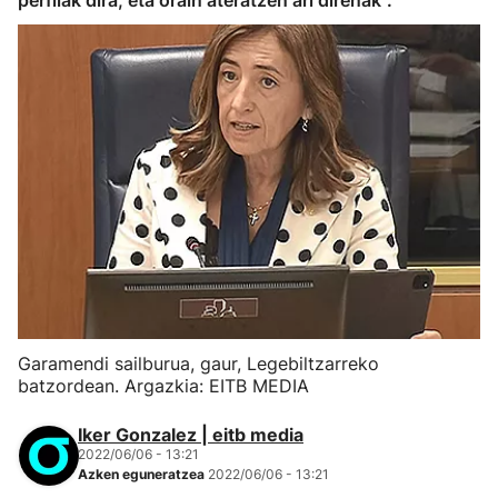
perfilak dira, eta orain ateratzen ari direnak".
Garamendi sailburua, gaur, Legebiltzarreko
batzordean. Argazkia: EITB MEDIA
Iker Gonzalez | eitb media
2022/06/06 - 13:21
Azken eguneratzea
2022/06/06 - 13:21