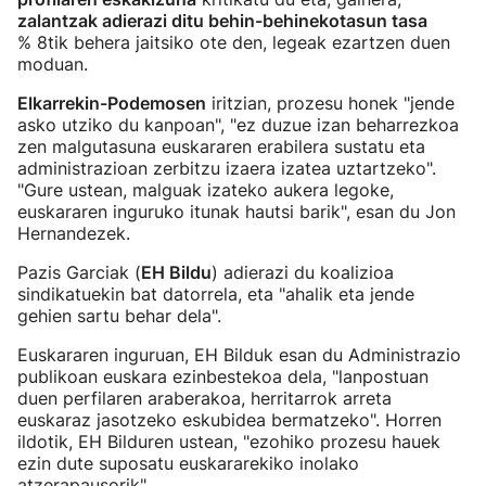
zalantzak adierazi ditu behin-behinekotasun tasa
% 8tik behera jaitsiko ote den, legeak ezartzen duen
moduan.
Elkarrekin-Podemosen
iritzian, prozesu honek "jende
asko utziko du kanpoan", "ez duzue izan beharrezkoa
zen malgutasuna euskararen erabilera sustatu eta
administrazioan zerbitzu izaera izatea uztartzeko".
"Gure ustean, malguak izateko aukera legoke,
euskararen inguruko itunak hautsi barik", esan du Jon
Hernandezek.
Pazis Garciak (
EH Bildu
) adierazi du koalizioa
sindikatuekin bat datorrela, eta "ahalik eta jende
gehien sartu behar dela".
Euskararen inguruan, EH Bilduk esan du Administrazio
publikoan euskara ezinbestekoa dela, "lanpostuan
duen perfilaren araberakoa, herritarrok arreta
euskaraz jasotzeko eskubidea bermatzeko". Horren
ildotik, EH Bilduren ustean, "ezohiko prozesu hauek
ezin dute suposatu euskararekiko inolako
atzerapausorik".