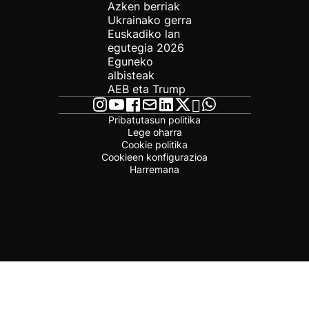
Azken berriak
Ukrainako gerra
Euskadiko lan
egutegia 2026
Eguneko
albisteak
AEB eta Trump
Pribatutasun politika
Lege oharra
Cookie politika
Cookieen konfigurazioa
Harremana