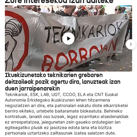
Zure interesekoa izan daiteke
Ikuskizunetako teknikarien grebaren
deitzaileak pozik agertu dira, lanuzteak izan
duen jarraipenarekin
Teknikariok, ESK, LAB, UGT, CCOO, ELA eta CNT Euskal
Autonomia Erkidegoko ikuskizunen lehen hitzarmena
negoziatzen ari dira, eta patronalari eskatu diote elkarrizketei
berriro ekiteko, urtebete baitaramate blokeatuta. Behineko
kontratuak, lanaldi oso luzeak, legez ezarritako atsedenaldiak
ez errespetatzea, jaiegunetan zein gaueko ordutegian lan
egiteagatiko plusik ez jasotzea edota lana eta bizitza
pertsonala uztartzeko zailtasunak izatea salatzen dute.