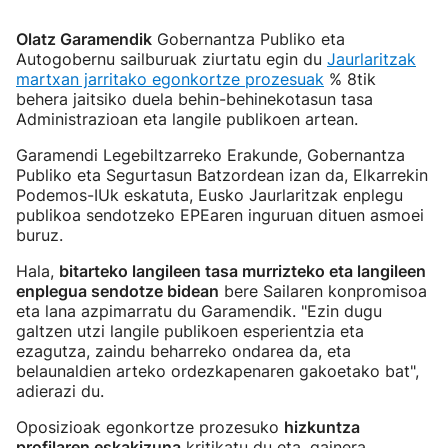
Olatz Garamendik
Gobernantza Publiko eta
Autogobernu sailburuak ziurtatu egin du
Jaurlaritzak
martxan jarritako egonkortze prozesuak
% 8tik
behera jaitsiko duela behin-behinekotasun tasa
Administrazioan eta langile publikoen artean.
Garamendi Legebiltzarreko Erakunde, Gobernantza
Publiko eta Segurtasun Batzordean izan da, Elkarrekin
Podemos-IUk eskatuta, Eusko Jaurlaritzak enplegu
publikoa sendotzeko EPEaren inguruan dituen asmoei
buruz.
Hala,
bitarteko langileen tasa murrizteko eta langileen
enplegua sendotze bidean
bere Sailaren konpromisoa
eta lana azpimarratu du Garamendik. "Ezin dugu
galtzen utzi langile publikoen esperientzia eta
ezagutza, zaindu beharreko ondarea da, eta
belaunaldien arteko ordezkapenaren gakoetako bat",
adierazi du.
Oposizioak egonkortze prozesuko
hizkuntza
profilaren eskakizuna
kritikatu du eta, gainera,