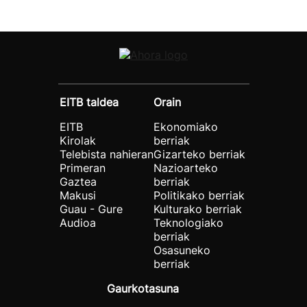
EITB taldea
Orain
EITB
Ekonomiako
Kirolak
berriak
Telebista nahieran
Gizarteko berriak
Primeran
Nazioarteko
Gaztea
berriak
Makusi
Politikako berriak
Guau - Gure
Kulturako berriak
Audioa
Teknologiako
berriak
Osasuneko
berriak
Gaurkotasuna