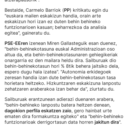
Bestalde, Carmelo Barriok (
PP
) kritikatu egin du
"euskara mailen eskakizun handia, orain arte
eskakizun hori izan ez duten behin behineko
funtzionarioen kasuan; beharrezkoa da analisia
egitea", gaineratu du.
PSE-EEren
izenean Miren Gallasteguik esan duenez,
"behin-behinekotasuna euskal Administrazioan oso
altua da, eta behin-behinekotasunaren gehiegikeriak
onargarria ez den mailara heldu dira. Sailburuak dio
behin-behinekotasun hori % 8tik behera jaitsiko dela,
espero dugu hala izatea". "Autonomia erkidegoek
zeresan handia izan dute behin-behinekotasun tasa
horietara heltzeko. Hizkuntzaren eskakizuna lanpostu
zehatzaren araberakoa izan behar da", ziurtatu du.
Sailburuak erantzunean adierazi duenaren arabera,
"behin-behineko lanpostu batera heltzen denean,
dagokion perfila eskatzen zaio
, gero hainbat urte
ematen dira formakuntza egiteko" eta "behin-behineko
funtzionarioak derrigortasun data horren
jakitun dira
".