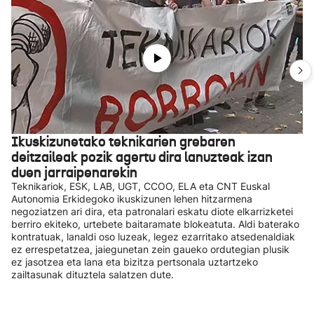
Ikuskizunetako teknikarien grebaren
deitzaileak pozik agertu dira lanuzteak izan
duen jarraipenarekin
Teknikariok, ESK, LAB, UGT, CCOO, ELA eta CNT Euskal
Autonomia Erkidegoko ikuskizunen lehen hitzarmena
negoziatzen ari dira, eta patronalari eskatu diote elkarrizketei
berriro ekiteko, urtebete baitaramate blokeatuta. Aldi baterako
kontratuak, lanaldi oso luzeak, legez ezarritako atsedenaldiak
ez errespetatzea, jaiegunetan zein gaueko ordutegian plusik
ez jasotzea eta lana eta bizitza pertsonala uztartzeko
zailtasunak dituztela salatzen dute.