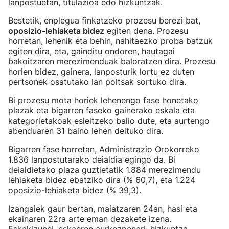
lanpostuetan, titulazioa edo hizkuntzak.
Bestetik, enplegua finkatzeko prozesu berezi bat,
oposizio-lehiaketa bidez
egiten dena. Prozesu
horretan, lehenik eta behin, nahitaezko proba batzuk
egiten dira, eta, gainditu ondoren, hautagai
bakoitzaren merezimenduak baloratzen dira. Prozesu
horien bidez, gainera, lanposturik lortu ez duten
pertsonek osatutako lan poltsak sortuko dira.
Bi prozesu mota horiek lehenengo fase honetako
plazak eta bigarren faseko gainerako eskala eta
kategorietakoak esleitzeko balio dute, eta aurtengo
abenduaren 31 baino lehen deituko dira.
Bigarren fase horretan, Administrazio Orokorreko
1.836 lanpostutarako deialdia egingo da. Bi
deialdietako plaza guztietatik 1.884 merezimendu
lehiaketa bidez ebatziko dira (% 60,7), eta 1.224
oposizio-lehiaketa bidez (% 39,3).
Izangaiek gaur bertan, maiatzaren 24an, hasi eta
ekainaren 22ra arte eman dezakete izena.