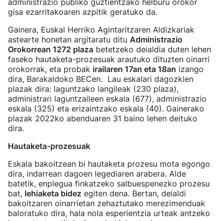
administrazio publiko guztientzako helburu orokor
gisa ezarritakoaren azpitik geratuko da.
Gainera, Euskal Herriko Agintaritzaren Aldizkariak
astearte honetan argitaratu ditu
Administrazio
Orokorrean 1272 plaza
betetzeko deialdia duten lehen
faseko hautaketa-prozesuak arautuko dituzten oinarri
orokorrak, eta probak
irailaren 17an eta 18an
izango
dira, Barakaldoko BECen. Lau eskalari dagozkien
plazak dira: laguntzako langileak (230 plaza),
administrari laguntzaileen eskala (677), administrazio
eskala (325) eta erizaintzako eskala (40). Gainerako
plazak 2022ko abenduaren 31 baino lehen deituko
dira.
Hautaketa-prozesuak
Eskala bakoitzean bi hautaketa prozesu mota egongo
dira, indarrean dagoen legediaren arabera. Alde
batetik, enplegua finkatzeko salbuespenezko prozesu
bat,
lehiaketa bidez
egiten dena. Bertan, deialdi
bakoitzaren oinarrietan zehaztutako merezimenduak
baloratuko dira, hala nola esperientzia urteak antzeko