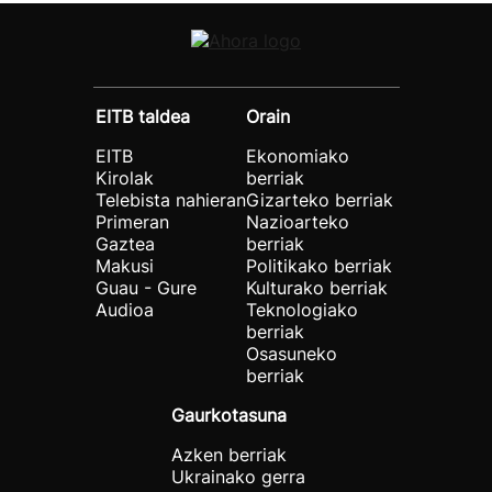
EITB taldea
Orain
EITB
Ekonomiako
Kirolak
berriak
Telebista nahieran
Gizarteko berriak
Primeran
Nazioarteko
Gaztea
berriak
Makusi
Politikako berriak
Guau - Gure
Kulturako berriak
Audioa
Teknologiako
berriak
Osasuneko
berriak
Gaurkotasuna
Azken berriak
Ukrainako gerra