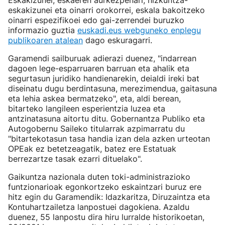
Eskakizunei, eskaeren aurkezpenari, hizkuntza-
eskakizunei eta oinarri orokorrei, eskala bakoitzeko
oinarri espezifikoei edo gai-zerrendei buruzko
informazio guztia
euskadi.eus webguneko enplegu
publikoaren atalean
dago eskuragarri.
Garamendi sailburuak adierazi duenez, "indarrean
dagoen lege-esparruaren barruan eta ahalik eta
segurtasun juridiko handienarekin, deialdi ireki bat
diseinatu dugu berdintasuna, merezimendua, gaitasuna
eta lehia askea bermatzeko", eta, aldi berean,
bitarteko langileen esperientzia luzea eta
antzinatasuna aitortu ditu. Gobernantza Publiko eta
Autogobernu Saileko titularrak azpimarratu du
"bitartekotasun tasa handia izan dela azken urteotan
OPEak ez betetzeagatik, batez ere Estatuak
berrezartze tasak ezarri dituelako".
Gaikuntza nazionala duten toki-administrazioko
funtzionarioak egonkortzeko eskaintzari buruz ere
hitz egin du Garamendik: Idazkaritza, Diruzaintza eta
Kontuhartzailetza lanpostuei dagokiena. Azaldu
duenez, 55 lanpostu dira hiru lurralde historikoetan,