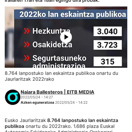
Irailaren 17an eta 18an egingo dira probak.
8.764 lanpostuko lan eskaintza publikoa onartu du
Jaurlaritzak 2022rako
Naiara Ballesteros | EITB MEDIA
2022/05/24 - 14:27
Azken eguneratzea
2022/05/24 - 14:22
Eusko Jaurlaritzak
8.764 lanpostuko lan eskaintza
publikoa
onartu du 2022rako. 1.686 plaza Euskal