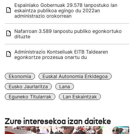
Espainiako Gobernuak 29.578 lanpostuko lan
eskaintza publikoa egingo du 2022an
administrazio orokorrean
Nafarroan 3.589 lanpostu publiko egonkortuko
dituzte
Administrazio Kontseiluak EITB Taldearen
egonkortze prozesua onartu du
Ekonomia
Euskal Autonomia Erkidegoa
Eusko Jaurlaritza
Lana
Eguneko Titularrak
Lan Eskaintzak
Zure interesekoa izan daiteke