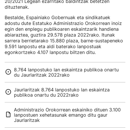
20/2021 Legean ezarritako baldintzak betetzen
dituztenak.
Bestalde, Espainiako Gobernuak eta sindikatuek
adostu dute Estatuko Administrazio Orokorrean inoiz
egin den enplegu publikoaren eskaintzarik handiena
abiaraztea, guztira 29.578 plaza 2022rako. Itunak
sarrera berrietarako 15.880 plaza, barne-sustapeneko
9.591 lanpostu eta aldi baterako lanpostuak
egonkortzeko 4.107 lanpostu biltzen ditu.
8.764 lanpostuko lan eskaintza publikoa onartu
du Jaurlaritzak 2022rako
Jaurlaritzak 8.764 lanpostuko lan eskaintza
publikoa onartu du 2022rako
Administrazio Orokorrean eskainiko dituen 3.100
lanpostuen xehetasunak emango ditu gaur
Jaurlaritzak