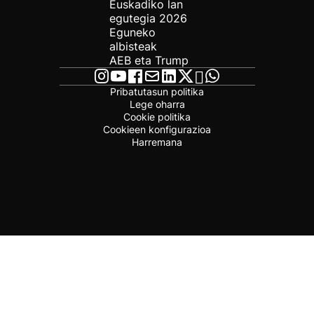
Euskadiko lan
egutegia 2026
Eguneko
albisteak
AEB eta Trump
Pribatutasun politika
Lege oharra
Cookie politika
Cookieen konfigurazioa
Harremana