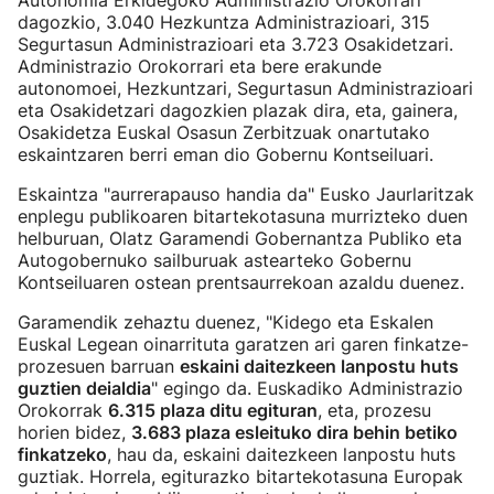
Autonomia Erkidegoko Administrazio Orokorrari
dagozkio, 3.040 Hezkuntza Administrazioari, 315
Segurtasun Administrazioari eta 3.723 Osakidetzari.
Administrazio Orokorrari eta bere erakunde
autonomoei, Hezkuntzari, Segurtasun Administrazioari
eta Osakidetzari dagozkien plazak dira, eta, gainera,
Osakidetza Euskal Osasun Zerbitzuak onartutako
eskaintzaren berri eman dio Gobernu Kontseiluari.
Eskaintza "aurrerapauso handia da" Eusko Jaurlaritzak
enplegu publikoaren bitartekotasuna murrizteko duen
helburuan, Olatz Garamendi Gobernantza Publiko eta
Autogobernuko sailburuak astearteko Gobernu
Kontseiluaren ostean prentsaurrekoan azaldu duenez.
Garamendik zehaztu duenez, "Kidego eta Eskalen
Euskal Legean oinarrituta garatzen ari garen finkatze-
prozesuen barruan
eskaini daitezkeen lanpostu huts
guztien deialdia
" egingo da. Euskadiko Administrazio
Orokorrak
6.315 plaza ditu egituran
, eta, prozesu
horien bidez,
3.683 plaza esleituko dira behin betiko
finkatzeko
, hau da, eskaini daitezkeen lanpostu huts
guztiak. Horrela, egiturazko bitartekotasuna Europak