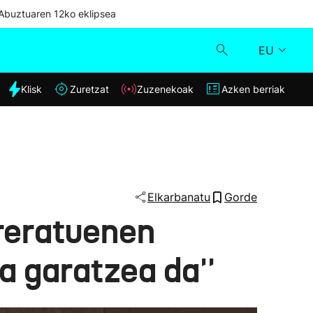
Abuztuaren 12ko eklipsea
EU
dia
Klisk
Zuretzat
Zuzenekoak
Azken berriak
Klisk
Zuzenekoak
Zuretzat
Elkarbanatu
Gorde
rreratuenen
Azken berriak
a garatzea da''