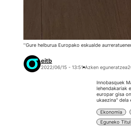
''Gure helburua Europako eskualde aurreratuenen
eitb
2022/06/15 - 13:51
Azken eguneratzea
2
Innobasquek Ma
lehendakariak e
europar gisa on
ukaezina" dela 
Ekonomia
Eguneko Titul