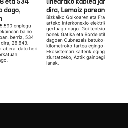
78 eta 534
linearako kablea jartzen ha
o dago,
dira, Lemoiz parean
n
Bizkaiko Golkoaren eta Frantziaren
arteko interkonexio elektrikoa
05.590 enplegu-
gertuago dago. Goi tentsioko linea
 ekainean baino
honek Gatika eta Bordeletik gertu
oan, berriz, 534
dagoen Cubnezais batuko ditu eta 2
dira, 28.843.
kilometroko tartea egingo du ur azpi
arabera, datu hori
Ekosistemari kalterik egingo ez zaiol
erkatuan
ziurtatzeko, Aztik gainbegiratuko dit
ago.
lanak.