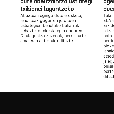
dute abeltzaintza ustiategi
ager
txikienei laguntzeko
due
Abuztuan egingo dute erosketa,
Tekni
lehorteak gogorren jo dituen
ELA 
ustiategien benetako beharrak
Erkid
zehazteko inkesta egin ondoren.
hitza
Dirulaguntza zuzenak, berriz, urte
patro
amaieran aztertuko dituzte.
berri
bloke
lanal
atsed
jaieg
plusi
perts
dituz