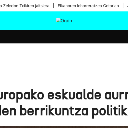
|
|
a Zeledon Txikiren jaitsiera
Elkanoren lehorreratzea Getarian
tura
Ikusmiran
Egural
Osasuna
Teknologia
Europako eskualde au
en berrikuntza politik