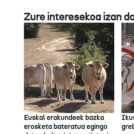
Zure interesekoa izan d
Euskal erakundeek bazka
Iku
erosketa bateratua egingo
gre