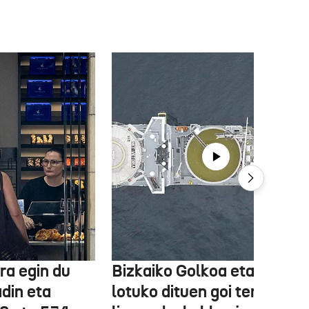
ra egin du
Bizkaiko Golkoa eta Frantz
din eta
lotuko dituen goi tentsioko