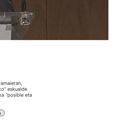
 amaieran,
ko" eskualde
a "posible eta
a