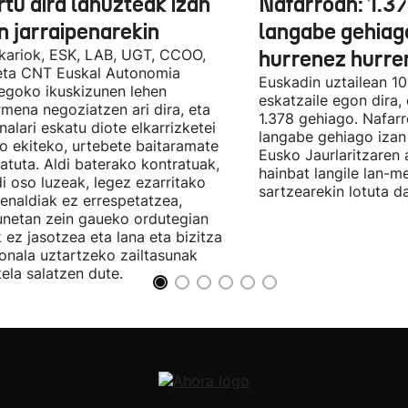
tu dira lanuzteak izan
Nafarroan: 1.3
n jarraipenarekin
langabe gehiag
kariok, ESK, LAB, UGT, CCOO,
hurrenez hurre
eta CNT Euskal Autonomia
Euskadin uztailean 1
egoko ikuskizunen lehen
eskatzaile egon dira,
rmena negoziatzen ari dira, eta
1.378 gehiago. Nafarr
nalari eskatu diote elkarrizketei
langabe gehiago izan 
ro ekiteko, urtebete baitaramate
Eusko Jaurlaritzaren 
atuta. Aldi baterako kontratuak,
hainbat langile lan-m
di oso luzeak, legez ezarritako
sartzearekin lotuta d
enaldiak ez errespetatzea,
unetan zein gaueko ordutegian
k ez jasotzea eta lana eta bizitza
onala uztartzeko zailtasunak
tela salatzen dute.