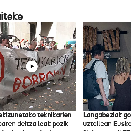
aiteke
skizunetako teknikarien
Langabeziak go
baren deitzaileak pozik
uztailean Euska