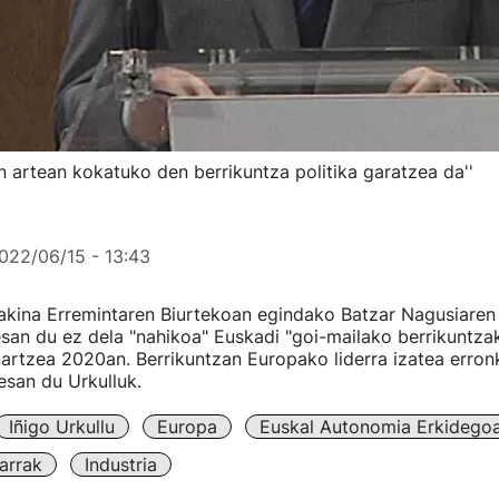
 artean kokatuko den berrikuntza politika garatzea da''
022/06/15 - 13:43
kina Erremintaren Biurtekoan egindako Batzar Nagusiaren
san du ez dela "nahikoa" Euskadi "goi-mailako berrikuntza
artzea 2020an. Berrikuntzan Europako liderra izatea erronk
esan du Urkulluk.
Iñigo Urkullu
Europa
Euskal Autonomia Erkidego
arrak
Industria