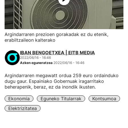
Argindarraren prezioen gorakadak ez du etenik,
erabiltzaileon kalterako
IBAN BENGOETXEA | EITB MEDIA
2022/06/16 - 16:46
Azken eguneratzea
2022/06/16 - 16:46
Argindarraren megawatt ordua 259 euro ordainduko
dugu gaur. Espainiako Gobernuak iragarritako
beherapenik, beraz, ez da inondik ikusten.
Ekonomia
Eguneko Titularrak
Kontsumoa
Elektrizitatea