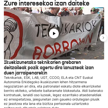
Zure interesekoa izan daiteke
Ikuskizunetako teknikarien grebaren
deitzaileak pozik agertu dira lanuzteak izan
duen jarraipenarekin
Teknikariok, ESK, LAB, UGT, CCOO, ELA eta CNT Euskal
Autonomia Erkidegoko ikuskizunen lehen hitzarmena
negoziatzen ari dira, eta patronalari eskatu diote elkarrizketei
berriro ekiteko, urtebete baitaramate blokeatuta. Aldi baterako
kontratuak, lanaldi oso luzeak, legez ezarritako atsedenaldiak
ez errespetatzea, jaiegunetan zein gaueko ordutegian plusik
ez jasotzea eta lana eta bizitza pertsonala uztartzeko
zailtasunak dituztela salatzen dute.