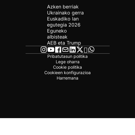
Azken berriak
Ukrainako gerra
Euskadiko lan
egutegia 2026
Eguneko
albisteak
AEB eta Trump
Pribatutasun politika
Lege oharra
Cookie politika
Cookieen konfigurazioa
Harremana