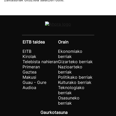
EITB taldea
Orain
EITB
Ekonomiako
Kirolak
berriak
Telebista nahieran
Gizarteko berriak
Primeran
Nazioarteko
Gaztea
berriak
Makusi
Politikako berriak
Guau - Gure
Kulturako berriak
Audioa
Teknologiako
berriak
Osasuneko
berriak
Gaurkotasuna