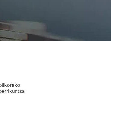
blikorako
berrikuntza