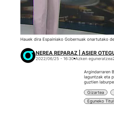
Hauek dira Espainiako Gobernuak onartutako dek
NEREA REPARAZ | ASIER OTEGU
2022/06/25 - 16:30
Azken eguneratzea
Argindarraren B
laguntzak eta 
guztien laburpe
Gizartea
Eguneko Titul