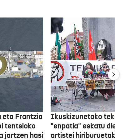
 eta Frantzia
Ikuskizunetako teknikariek
oi tentsioko
"enpatia" eskatu diete
a jartzen hasi
artistei hiriburuetako jaiet