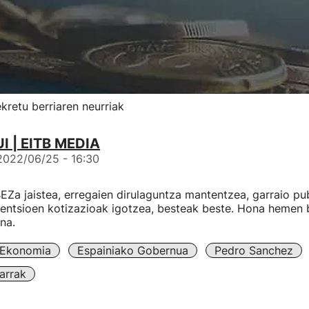
retu berriaren neurriak
I | EITB MEDIA
2022/06/25 - 16:30
EZa jaistea, erregaien dirulaguntza mantentzea, garraio pu
pentsioen kotizazioak igotzea, besteak beste. Hona hemen 
na.
Ekonomia
Espainiako Gobernua
Pedro Sanchez
arrak