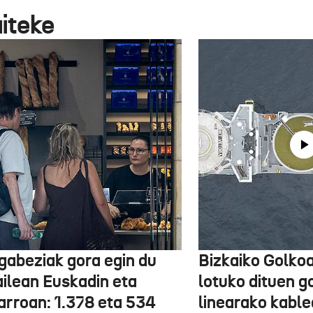
aiteke
gabeziak gora egin du
Bizkaiko Golkoa
ailean Euskadin eta
lotuko dituen g
arroan: 1.378 eta 534
linearako kable