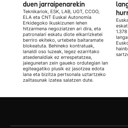
duen jarraipenarekin
lan
Teknikariok, ESK, LAB, UGT, CCOO,
hur
ELA eta CNT Euskal Autonomia
Euska
Erkidegoko ikuskizunen lehen
eskat
hitzarmena negoziatzen ari dira, eta
1.378
patronalari eskatu diote elkarrizketei
langa
berriro ekiteko, urtebete baitaramate
Eusko
blokeatuta. Behineko kontratuak,
hainb
lanaldi oso luzeak, legez ezarritako
sartz
atsedenaldiak ez errespetatzea,
jaiegunetan zein gaueko ordutegian lan
egiteagatiko plusik ez jasotzea edota
lana eta bizitza pertsonala uztartzeko
zailtasunak izatea salatzen dute.