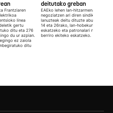
rean
deitutako greban
ta Frantziaren
EAEko lehen lan-hitzarmena
lektrikoa
negoziatzen ari diren sindikatuek
ntsioko linea
lanuzteak deitu dituzte abuztuaren 5,
eletik gertu
14 eta 26rako, lan-hobekuntzak
tuko ditu eta 276
eskatzeko eta patronalari negoziazio
ingo du ur azpian.
berriro ekiteko eskatzeko.
 egingo ez zaiola
inbegiratuko ditu