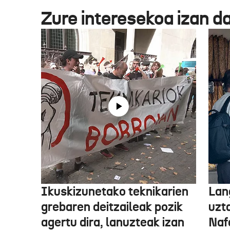
Zure interesekoa izan d
Ikuskizunetako teknikarien
Lan
grebaren deitzaileak pozik
uzt
agertu dira, lanuzteak izan
Naf