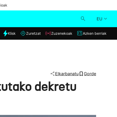
ioak
EU
dia
Klisk
Zuretzat
Zuzenekoak
Azken berriak
Klisk
Zuzenekoak
Zuretzat
Elkarbanatu
Gorde
tutako dekretu
Azken berriak