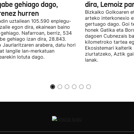
gabe gehiago dago,
dira, Lemoiz pa
renez hurren
Bizkaiko Golkoaren e
arteko interkonexio e
din uztailean 105.590 enplegu-
gertuago dago. Goi te
zaile egon dira, ekainean baino
honek Gatika eta Bord
 gehiago. Nafarroan, berriz, 534
dagoen Cubnezais ba
be gehiago izan dira, 28.843.
kilometroko tartea eg
 Jaurlaritzaren arabera, datu hori
Ekosistemari kalterik
at langile lan-merkatuan
ziurtatzeko, Aztik ga
earekin lotuta dago.
lanak.