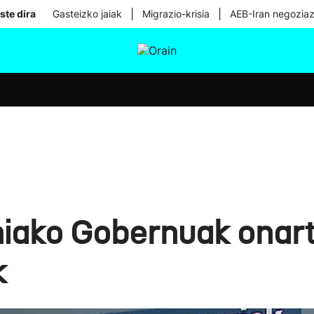
|
|
ste dira
Gasteizko jaiak
Migrazio-krisia
AEB-Iran negoziaz
tura
Ikusmiran
Egural
Osasuna
Teknologia
niako Gobernuak onar
k